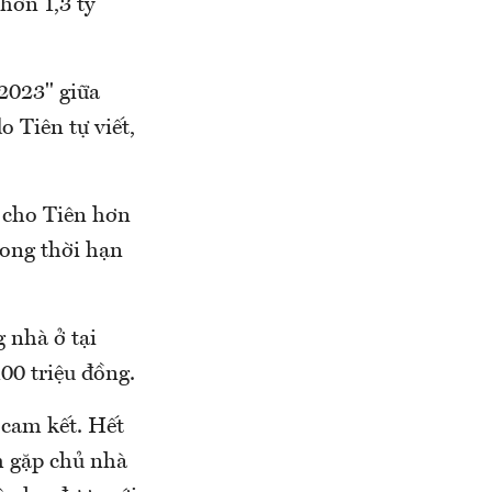
hơn 1,3 tỷ
2023" giữa
 Tiên tự viết,
n cho Tiên hơn
trong thời hạn
 nhà ở tại
100 triệu đồng.
 cam kết. Hết
m gặp chủ nhà