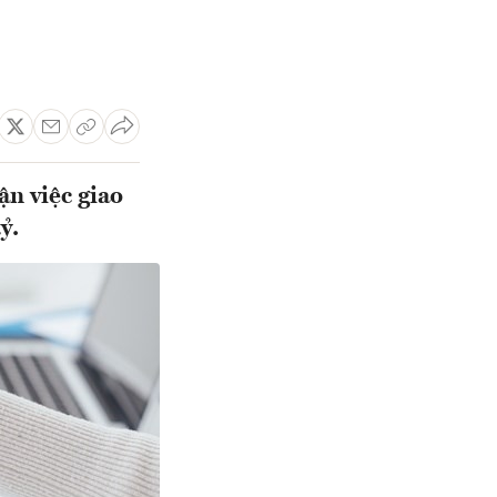
n việc giao
ỷ.