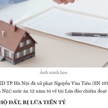
Ảnh minh họa.
D TP Hà Nội đã xử phạt Nguyễn Văn Tiên (SN 197
Nội) mức án 12 năm tù về tội Lừa đảo chiếm đoạt t
Ộ ĐẤT, BỊ LỪA TIỀN TỶ