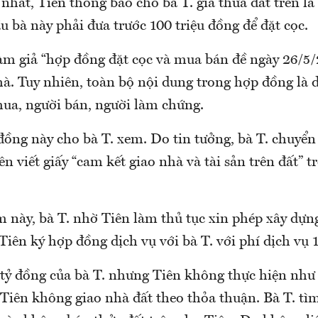
nhất, Tiên thông báo cho bà T. giá thửa đất trên là 
u bà này phải đưa trước 100 triệu đồng để đặt cọc.
làm giả “hợp đồng đặt cọc và mua bán đề ngày 26/5/
à. Tuy nhiên, toàn bộ nội dung trong hợp đồng là do
mua, người bán, người làm chứng.
đồng này cho bà T. xem. Do tin tưởng, bà T. chuyể
iên viết giấy “cam kết giao nhà và tài sản trên đất” 
 này, bà T. nhờ Tiên làm thủ tục xin phép xây dựng
 Tiên ký hợp đồng dịch vụ với bà T. với phí dịch vụ 
tỷ đồng của bà T. nhưng Tiên không thực hiện như
 Tiên không giao nhà đất theo thỏa thuận. Bà T. tì