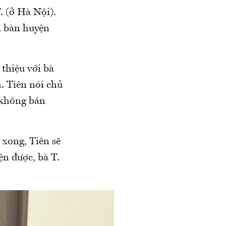
. (ở Hà Nội).
a bàn huyện
 thiệu với bà
. Tiên nói chủ
 không bán
xong, Tiên sẽ
ện được, bà T.