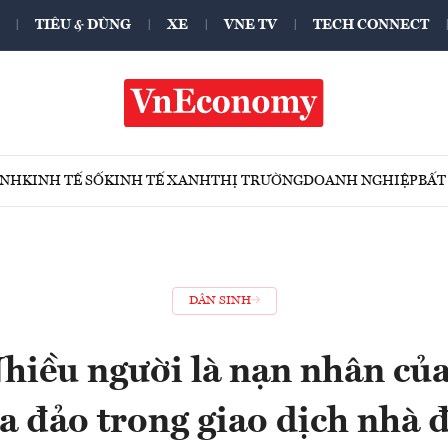
TIÊU & DÙNG
XE
VNE TV
TECH CONNECT
ÍNH
KINH TẾ SỐ
KINH TẾ XANH
THỊ TRƯỜNG
DOANH NGHIỆP
BẤT
DÂN SINH
hiều người là nạn nhân củ
a đảo trong giao dịch nhà 