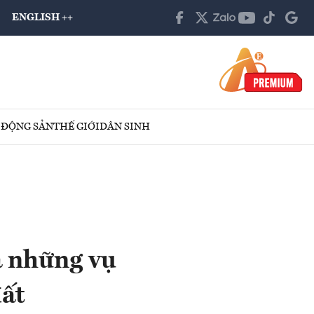
ENGLISH ++
 ĐỘNG SẢN
THẾ GIỚI
DÂN SINH
a những vụ
đất