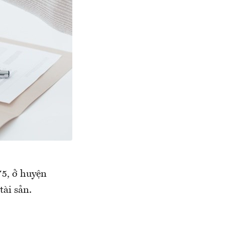
5, ở huyện
ài sản.