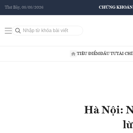
Thứ Bảy, 08/08/2026
CHỨNG KHOÁN
TIÊU ĐIỂM
ĐẦU TƯ
TÀI CH
Hà Nội: N
lừ