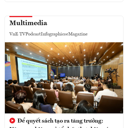
Multimedia
VnE TV
Podcast
Infographics
eMagazine
Để quyết sách tạo ra tăng trưởng: