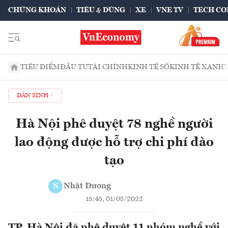
CHỨNG KHOÁN
TIÊU & DÙNG
XE
VNE TV
TECH CO
TIÊU ĐIỂM
ĐẦU TƯ
TÀI CHÍNH
KINH TẾ SỐ
KINH TẾ XANH
DÂN SINH
Hà Nội phê duyệt 78 nghề người
lao động được hỗ trợ chi phí đào
tạo
Nhật Dương
N
15:45, 01/08/2022
TP. Hà Nội đã phê duyệt 11 nhóm nghề với