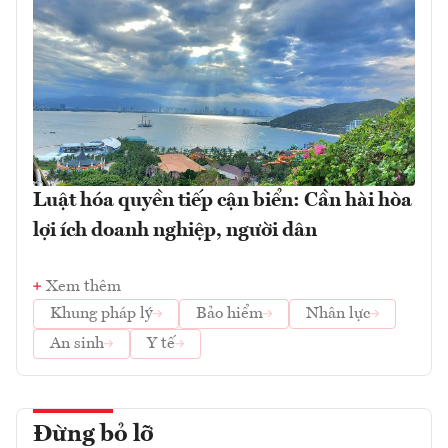
Luật hóa quyền tiếp cận biển: Cần hài hòa
lợi ích doanh nghiệp, người dân
Xem thêm
Khung pháp lý
Bảo hiểm
Nhân lực
An sinh
Y tế
Đừng bỏ lỡ