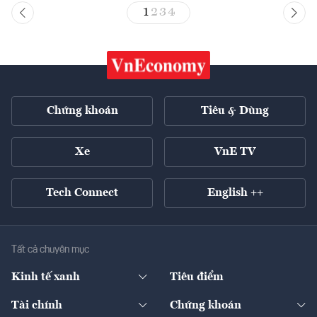
1
2
3
4
Chứng khoán
Tiêu & Dùng
Xe
VnE TV
Tech Connect
English ++
Tất cả chuyên mục
Kinh tế xanh
Tiêu điểm
Chuyển động xanh
Tài chính
Chứng khoán