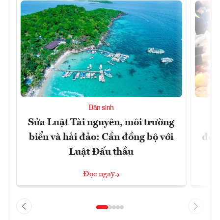
Dân sinh
Sửa Luật Tài nguyên, môi trường
L
biển và hải đảo: Cần đồng bộ với
đổi)
Luật Đấu thầu
Đọc ngay