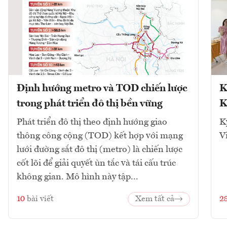
Định hướng metro và TOD chiến lược
K
trong phát triển đô thị bền vững
K
Phát triển đô thị theo định hướng giao
K
thông công cộng (TOD) kết hợp với mạng
V
lưới đường sắt đô thị (metro) là chiến lược
cốt lõi để giải quyết ùn tắc và tái cấu trúc
không gian. Mô hình này tập...
10
bài viết
Xem tất cả
2