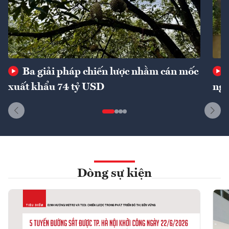
Ba giải pháp chiến lược nhằm cán mốc
xuất khẩu 74 tỷ USD
ngu
Dòng sự kiện