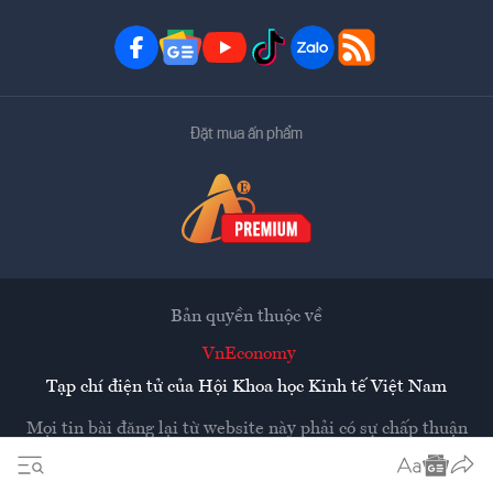
Đặt mua ấn phẩm
Bản quyền thuộc về
VnEconomy
Tạp chí điện tử của Hội Khoa học Kinh tế Việt Nam
Mọi tin bài đăng lại từ website này phải có sự chấp thuận
bằng văn bản của
Tạp chí Kinh tế Việt Nam - VnEconomy