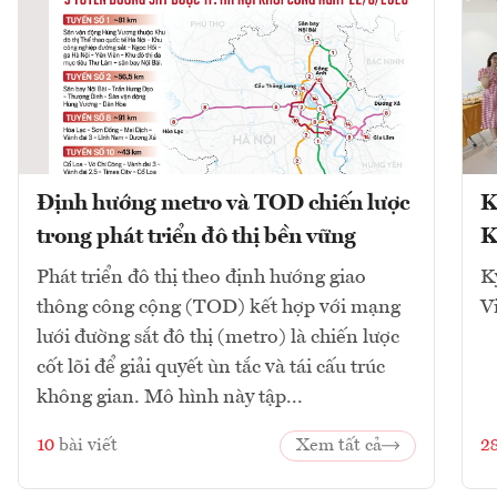
Định hướng metro và TOD chiến lược
K
trong phát triển đô thị bền vững
K
Phát triển đô thị theo định hướng giao
K
thông công cộng (TOD) kết hợp với mạng
V
lưới đường sắt đô thị (metro) là chiến lược
cốt lõi để giải quyết ùn tắc và tái cấu trúc
không gian. Mô hình này tập...
10
bài viết
Xem tất cả
2