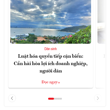
Dân sinh
Luật hóa quyền tiếp cận biển:
Hà
Cần hài hòa lợi ích doanh nghiệp,
n
người dân
Đọc ngay