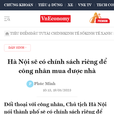
CHỨNG KHOÁN
TIÊU & DÙNG
XE
VNE TV
TECH CO
TIÊU ĐIỂM
ĐẦU TƯ
TÀI CHÍNH
KINH TẾ SỐ
KINH TẾ XANH
DÂN SINH
Hà Nội sẽ có chính sách riêng để
công nhân mua được nhà
Phúc Minh
P
10:13, 19/05/2023
Đối thoại với công nhân, Chủ tịch Hà Nội
nói thành phố sẽ có chính sách riêng để