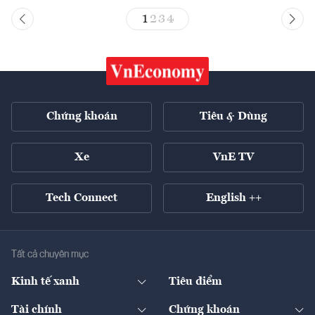
1
2
3
4
Chứng khoán
Tiêu & Dùng
Xe
VnE TV
Tech Connect
English ++
Tất cả chuyên mục
Kinh tế xanh
Tiêu điểm
Chuyển động xanh
Tài chính
Chứng khoán