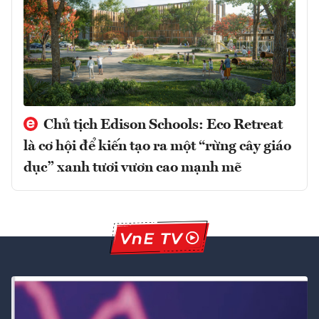
Chủ tịch Edison Schools: Eco Retreat
là cơ hội để kiến tạo ra một “rừng cây giáo
dục” xanh tươi vươn cao mạnh mẽ