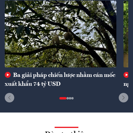
Ba giải pháp chiến lược nhằm cán mốc
xuất khẩu 74 tỷ USD
ngu