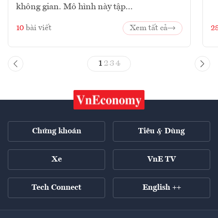
không gian. Mô hình này tập...
10
bài viết
Xem tất cả
2
1
2
3
4
Chứng khoán
Tiêu & Dùng
Xe
VnE TV
Tech Connect
English ++