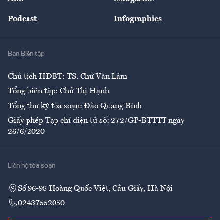
Đẹp +
An sinh
Podcast
Infographics
Giải trí
Y tế
Nhà
Ban Biên tập
Ẩm thực
Chủ tịch HĐBT: TS. Chử Văn Lâm
Tổng biên tập: Chử Thị Hạnh
Tổng thư ký tòa soạn: Đào Quang Bính
Giấy phép Tạp chí điện tử số: 272/GP-BTTTT ngày
26/6/2020
Liên hệ tòa soạn
Số 96-98 Hoàng Quốc Việt, Cầu Giấy, Hà Nội
02437552050