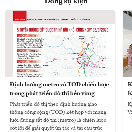
Dòng sự kiện
Định hướng metro và TOD chiến lược
K
trong phát triển đô thị bền vững
K
Phát triển đô thị theo định hướng giao
K
thông công cộng (TOD) kết hợp với mạng
V
lưới đường sắt đô thị (metro) là chiến lược
cốt lõi để giải quyết ùn tắc và tái cấu trúc