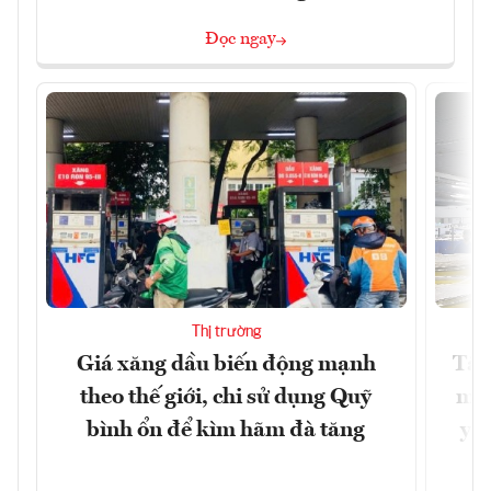
Đọc ngay
Thị trường
Giá xăng dầu biến động mạnh
Tăn
theo thế giới, chi sử dụng Quỹ
min
bình ổn để kìm hãm đà tăng
yêu