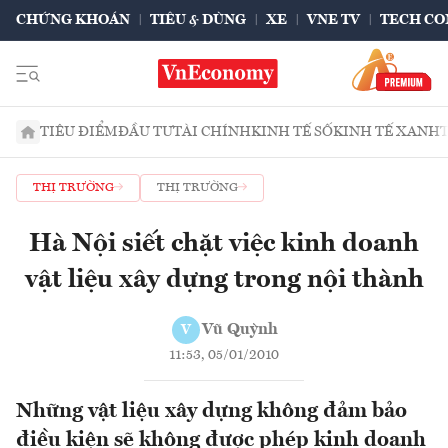
CHỨNG KHOÁN
TIÊU & DÙNG
XE
VNE TV
TECH CO
TIÊU ĐIỂM
ĐẦU TƯ
TÀI CHÍNH
KINH TẾ SỐ
KINH TẾ XANH
THỊ TRƯỜNG
THỊ TRƯỜNG
Hà Nội siết chặt việc kinh doanh
vật liệu xây dựng trong nội thành
Vũ Quỳnh
V
11:53, 05/01/2010
Những vật liệu xây dựng không đảm bảo
điều kiện sẽ không được phép kinh doanh