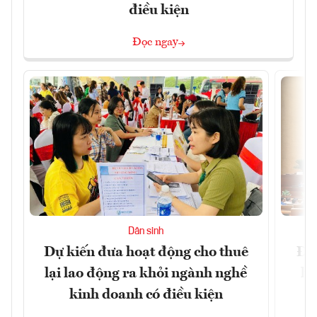
điều kiện
Đọc ngay
Dân sinh
Dự kiến đưa hoạt động cho thuê
Đề 
lại lao động ra khỏi ngành nghề
hà
kinh doanh có điều kiện
n