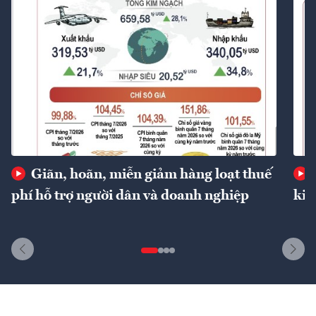
Giãn, hoãn, miễn giảm hàng loạt thuế
phí hỗ trợ người dân và doanh nghiệp
kin