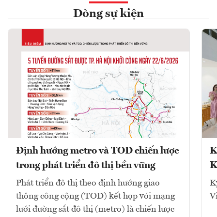
Dòng sự kiện
Định hướng metro và TOD chiến lược
K
trong phát triển đô thị bền vững
K
Phát triển đô thị theo định hướng giao
K
thông công cộng (TOD) kết hợp với mạng
V
lưới đường sắt đô thị (metro) là chiến lược