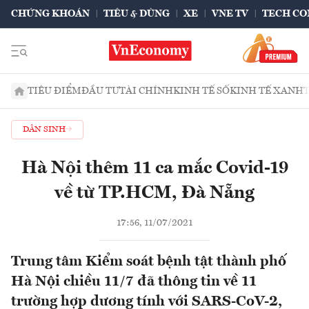
CHỨNG KHOÁN
TIÊU & DÙNG
XE
VNE TV
TECH CO
TIÊU ĐIỂM
ĐẦU TƯ
TÀI CHÍNH
KINH TẾ SỐ
KINH TẾ XANH
DÂN SINH
Hà Nội thêm 11 ca mắc Covid-19
về từ TP.HCM, Đà Nẵng
17:56, 11/07/2021
Trung tâm Kiểm soát bệnh tật thành phố
Hà Nội chiều 11/7 đã thông tin về 11
trường hợp dương tính với SARS-CoV-2,