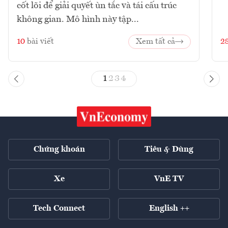
cốt lõi để giải quyết ùn tắc và tái cấu trúc
không gian. Mô hình này tập...
10
bài viết
Xem tất cả
2
1
2
3
4
Chứng khoán
Tiêu & Dùng
Xe
VnE TV
Tech Connect
English ++