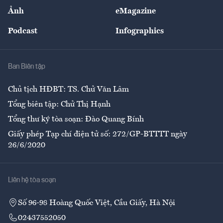
Sự kiện
Nhân lực
Ảnh
eMagazine
Đẹp +
An sinh
Podcast
Infographics
Giải trí
Y tế
Nhà
Ban Biên tập
Ẩm thực
Chủ tịch HĐBT: TS. Chử Văn Lâm
Tổng biên tập: Chử Thị Hạnh
Tổng thư ký tòa soạn: Đào Quang Bính
Giấy phép Tạp chí điện tử số: 272/GP-BTTTT ngày
26/6/2020
Liên hệ tòa soạn
Số 96-98 Hoàng Quốc Việt, Cầu Giấy, Hà Nội
02437552050