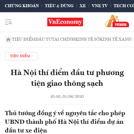
CHỨNG KHOÁN
TIÊU & DÙNG
XE
VNE TV
TECH CO
TIÊU ĐIỂM
ĐẦU TƯ
TÀI CHÍNH
KINH TẾ SỐ
KINH TẾ XANH
TIÊU ĐIỂM
Hà Nội thí điểm đầu tư phương
tiện giao thông sạch
10:50, 01/06/2010
Thủ tướng đồng ý về nguyên tắc cho phép
UBND thành phố Hà Nội thí điểm dự án
đầu tư xe điện