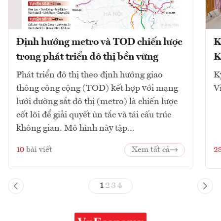
Định hướng metro và TOD chiến lược
K
trong phát triển đô thị bền vững
K
Phát triển đô thị theo định hướng giao
K
thông công cộng (TOD) kết hợp với mạng
V
lưới đường sắt đô thị (metro) là chiến lược
cốt lõi để giải quyết ùn tắc và tái cấu trúc
không gian. Mô hình này tập...
10
bài viết
Xem tất cả
2
1
2
3
4