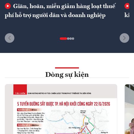
Giãn, hoãn, miễn giảm hàng loạt thuế
phí hỗ trợ người dân và doanh nghiệp
kin
Dòng sự kiện