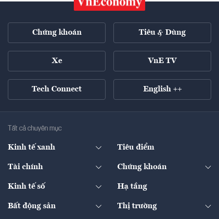
Chứng khoán
Tiêu & Dùng
Xe
VnE TV
Tech Connect
English ++
Tất cả chuyên mục
Kinh tế xanh
Tiêu điểm
Chuyển động xanh
Tài chính
Chứng khoán
Pháp lý
Ngân hàng
Doanh nghiệp niêm yết
Kinh tế số
Hạ tầng
Thương hiệu xanh
Thị trường vốn
Thị trường
Sản phẩm - Thị trường
Bất động sản
Thị trường
Diễn đàn
Thuế
Đầu tư
Tài sản số