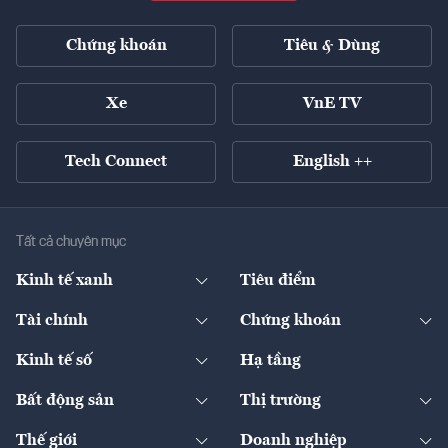
Chứng khoán
Tiêu & Dùng
Xe
VnE TV
Tech Connect
English ++
Tất cả chuyên mục
Kinh tế xanh
Tiêu điểm
Chuyển động xanh
Tài chính
Chứng khoán
Pháp lý
Ngân hàng
Doanh nghiệp niêm yết
Kinh tế số
Hạ tầng
Thương hiệu xanh
Thị trường vốn
Thị trường
Sản phẩm - Thị trường
Bất động sản
Thị trường
Diễn đàn
Thuế
Đầu tư
Tài sản số
Chính sách
Xuất nhập khẩu
Thế giới
Doanh nghiệp