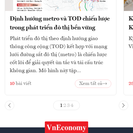
Định hướng metro và TOD chiến lược
K
trong phát triển đô thị bền vững
K
Phát triển đô thị theo định hướng giao
K
thông công cộng (TOD) kết hợp với mạng
V
lưới đường sắt đô thị (metro) là chiến lược
cốt lõi để giải quyết ùn tắc và tái cấu trúc
không gian. Mô hình này tập...
10
bài viết
Xem tất cả
2
1
2
3
4