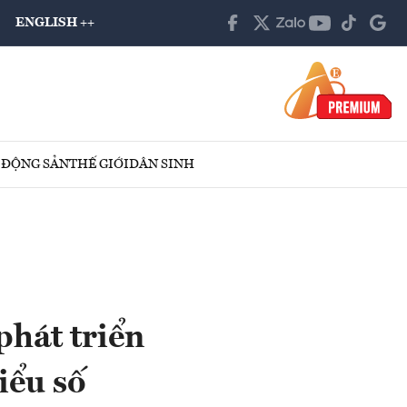
ENGLISH ++
 ĐỘNG SẢN
THẾ GIỚI
DÂN SINH
phát triển
iểu số