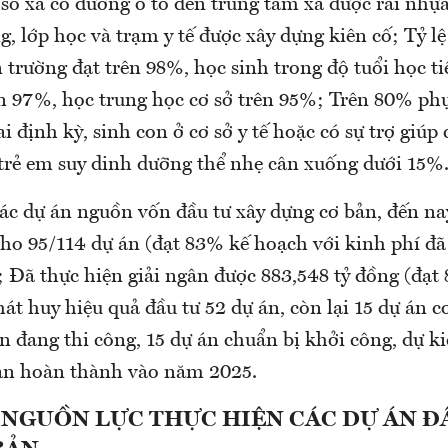
số xã có đường ô tô đến trung tâm xã được rải nhựa
, lớp học và trạm y tế được xây dựng kiên cố; Tỷ l
n trường đạt trên 98%, học sinh trong độ tuổi học t
ên 97%, học trung học cơ sở trên 95%; Trên 80% phụ
 định kỳ, sinh con ở cơ sở y tế hoặc có sự trợ giúp 
 trẻ em suy dinh dưỡng thể nhẹ cân xuống dưới 15%.
các dự án nguồn vốn đầu tư xây dựng cơ bản, đến na
cho 95/114 dự án (đạt 83% kế hoạch với kinh phí đã
; Đã thực hiện giải ngân được 883,548 tỷ đồng (đạ
át huy hiệu quả đầu tư 52 dự án, còn lại 15 dự án 
n đang thi công, 15 dự án chuẩn bị khởi công, dự k
ản hoàn thành vào năm 2025.
 NGUỒN LỰC THỰC HIỆN CÁC DỰ ÁN Đ