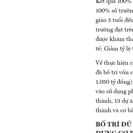
Kết quả 100% 
100% số trường
giáo 5 tuổi đế
trường đạt tr
được khám thai
tế; Giảm tỷ lệ
Về thực hiện 
đã bố trí vốn 
1.050 tỷ đồng)
vào sử dụng ph
thành, 13 dự á
thành và cơ b
BỐ TRÍ ĐỦ