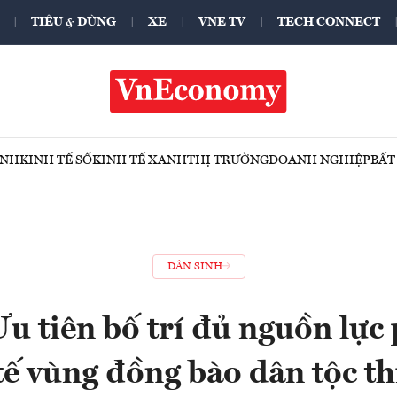
TIÊU & DÙNG
XE
VNE TV
TECH CONNECT
ÍNH
KINH TẾ SỐ
KINH TẾ XANH
THỊ TRƯỜNG
DOANH NGHIỆP
BẤT
DÂN SINH
u tiên bố trí đủ nguồn lực 
tế vùng đồng bào dân tộc th