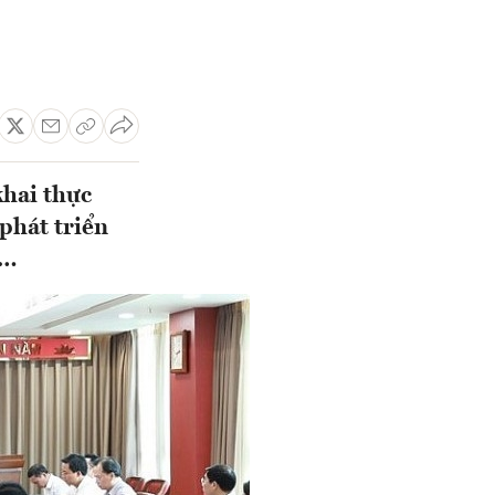
khai thực
phát triển
i…