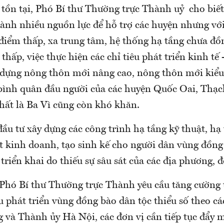
 tồn tại, Phó Bí thư Thường trực Thành uỷ cho bi
ành nhiều nguồn lực để hỗ trợ các huyện nhưng với
điểm thấp, xa trung tâm, hệ thống hạ tầng chưa đồ
thấp, việc thực hiện các chỉ tiêu phát triển kinh tế 
y dựng nông thôn mới nâng cao, nông thôn mới ki
bình quân đầu người của các huyện Quốc Oai, Thạc
ất là Ba Vì cũng còn khó khăn.
ầu tư xây dựng các công trình hạ tầng kỹ thuật, hạ 
ất kinh doanh, tạo sinh kế cho người dân vùng đồng
triển khai do thiếu sự sâu sát của các địa phương, 
, Phó Bí thư Thường trực Thành yêu cầu tăng cường 
u phát triển vùng đồng bào dân tộc thiểu số theo cá
g và Thành ủy Hà Nội, các đơn vị cần tiếp tục đẩy 