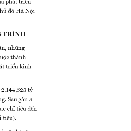
ia phát triển
 Thủ đô Hà Nội
G TRÌNH
ân, những
được thành
t triển kinh
 2.144,523 tỷ
ng. Sau gần 3
c chỉ tiêu đến
 tiêu).