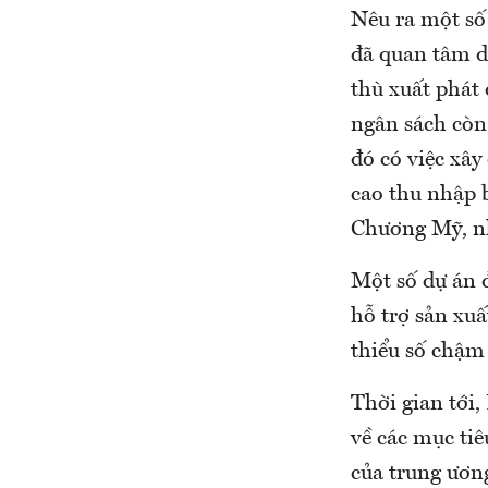
Nêu ra một số
đã quan tâm d
thù xuất phát 
ngân sách còn 
đó có việc xâ
cao thu nhập 
Chương Mỹ, nh
Một số dự án đ
hỗ trợ sản xu
thiểu số chậm 
Thời gian tới
về các mục tiê
của trung ươn