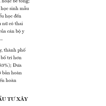
 hoặc bê tông;
ệ học sinh mẫu
iểu học đến
 nữ có thai
của cán bộ y
..
y, thành phố
 bố trí hơn
t 83%); Đưa
cơ bản hoàn
iến hoàn
ẦU TƯ XÂY