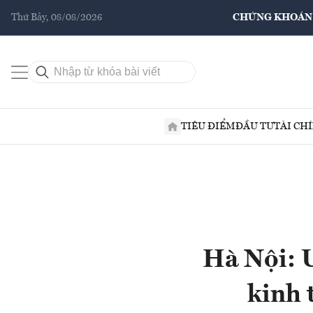
Thứ Bảy, 08/08/2026
CHỨNG KHOÁN
TIÊU ĐIỂM
ĐẦU TƯ
TÀI CH
Hà Nội: Ư
kinh 