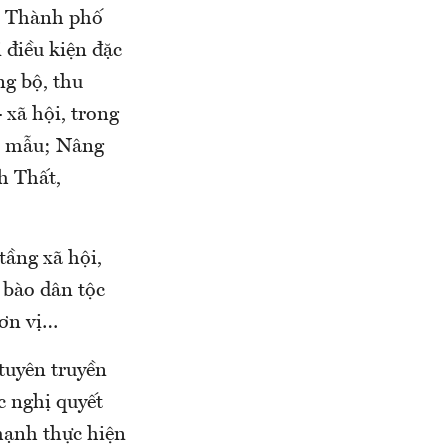
ết Thành phố
 điều kiện đặc
ng bộ, thu
- xã hội, trong
ểu mẫu; Nâng
h Thất,
tầng xã hội,
 bào dân tộc
đơn vị…
tuyên truyền
c nghị quyết
mạnh thực hiện