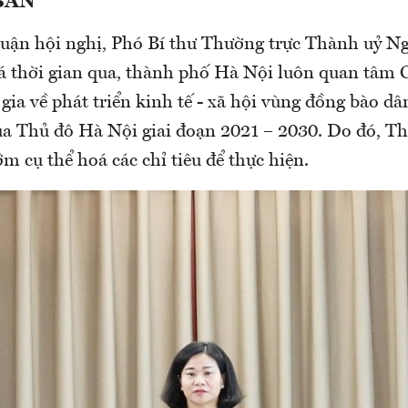
BẢ
N
 luận hội nghị, Phó Bí thư Thường trực Thành uỷ N
á thời gian qua, thành phố Hà Nội luôn quan tâm 
gia về phát triển kinh tế - xã hội vùng đồng bào dân
ủa Thủ đô Hà Nội giai đoạn 2021 – 2030. Do đó, T
m cụ thể hoá các chỉ tiêu để thực hiện.