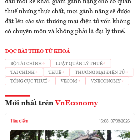
đầu mối kê khai, giảm gánh nặng cho cơ quan
thuế nhưng thực chất, mọi gánh nặng sẽ được
đặt lên các sàn thương mại điện tử vốn không
có chuyên môn và không phải là đại lý thuế.
ĐỌC BÀI THEO TỪ KHOÁ
BỘ TÀI CHÍNH
LUẬT QUẢN LÝ THUẾ
TÀI CHÍNH
THUẾ
THƯƠNG MẠI ĐIỆN TỬ
TỔNG CỤC THUẾ
VECOM
VNECONOMY
Mới nhất trên
VnEconomy
Tiêu điểm
16:08, 07/08/2026