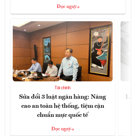
Đọc ngay
Tài chính
Sửa đổi 3 luật ngân hàng: Nâng
Lãi
cao an toàn hệ thống, tiệm cận
chuẩn mực quốc tế
Đọc ngay