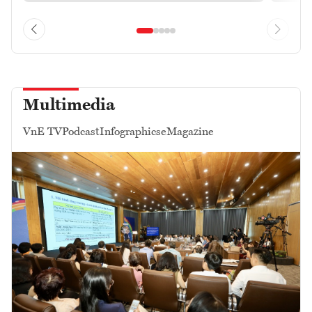
Multimedia
VnE TV
Podcast
Infographics
eMagazine