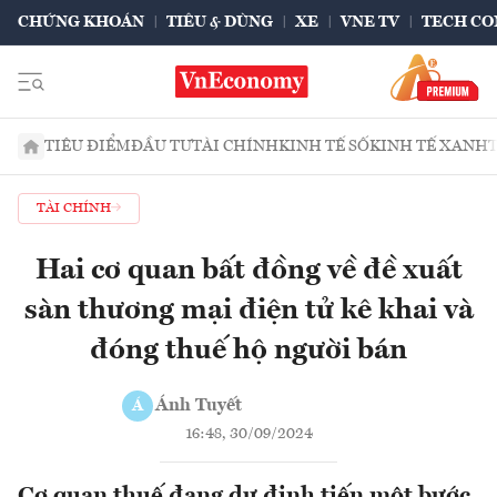
CHỨNG KHOÁN
TIÊU & DÙNG
XE
VNE TV
TECH CO
TIÊU ĐIỂM
ĐẦU TƯ
TÀI CHÍNH
KINH TẾ SỐ
KINH TẾ XANH
TÀI CHÍNH
Hai cơ quan bất đồng về đề xuất
sàn thương mại điện tử kê khai và
đóng thuế hộ người bán
Ánh Tuyết
Á
16:48, 30/09/2024
Cơ quan thuế đang dự định tiến một bước