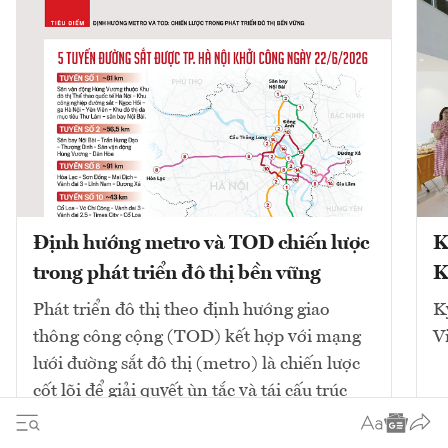
Định hướng metro và TOD chiến lược
K
trong phát triển đô thị bền vững
K
Phát triển đô thị theo định hướng giao
K
thông công cộng (TOD) kết hợp với mạng
V
lưới đường sắt đô thị (metro) là chiến lược
cốt lõi để giải quyết ùn tắc và tái cấu trúc
không gian. Mô hình này tập...