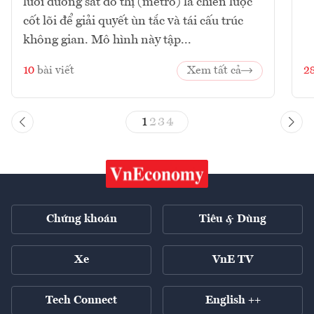
lưới đường sắt đô thị (metro) là chiến lược
cốt lõi để giải quyết ùn tắc và tái cấu trúc
không gian. Mô hình này tập...
10
bài viết
Xem tất cả
2
1
2
3
4
Chứng khoán
Tiêu & Dùng
Xe
VnE TV
Tech Connect
English ++