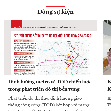
Dòng sự kiện
Định hướng metro và TOD chiến lược
K
trong phát triển đô thị bền vững
K
Phát triển đô thị theo định hướng giao
K
thông công cộng (TOD) kết hợp với mạng
V