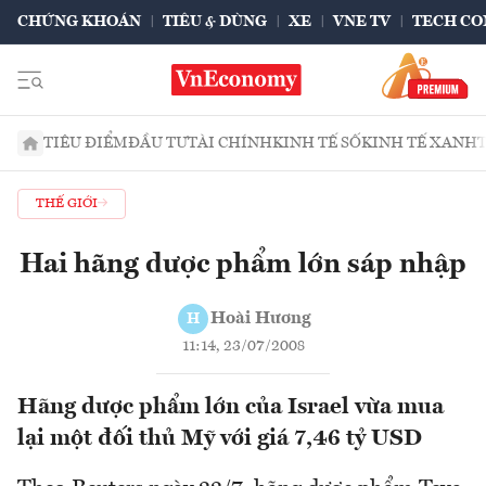
CHỨNG KHOÁN
TIÊU & DÙNG
XE
VNE TV
TECH CO
TIÊU ĐIỂM
ĐẦU TƯ
TÀI CHÍNH
KINH TẾ SỐ
KINH TẾ XANH
THẾ GIỚI
Hai hãng dược phẩm lớn sáp nhập
Hoài Hương
H
11:14, 23/07/2008
Hãng dược phẩm lớn của Israel vừa mua
lại một đối thủ Mỹ với giá 7,46 tỷ USD