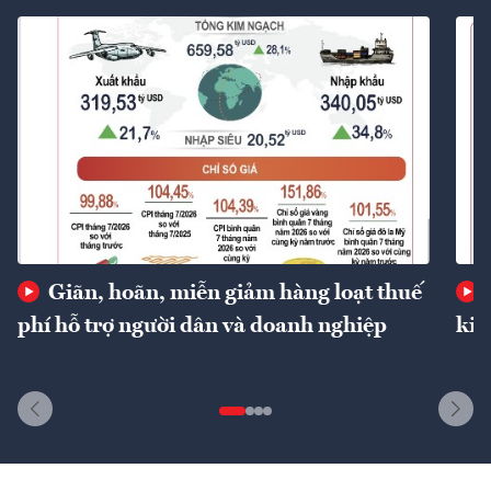
Giãn, hoãn, miễn giảm hàng loạt thuế
phí hỗ trợ người dân và doanh nghiệp
kin