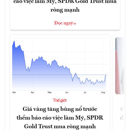
cáo việc làm Mỹ, SPDR Gold Trust mua
ròng mạnh
Đọc ngay
Thế giới
Giá vàng tăng bùng nổ trước
Chí
thềm báo cáo việc làm Mỹ, SPDR
đã 
Gold Trust mua ròng mạnh