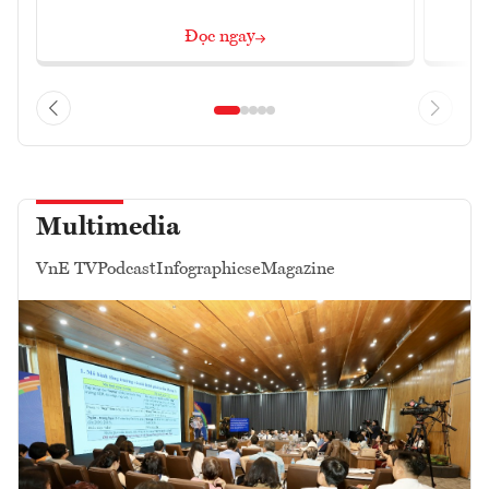
Đọc ngay
Multimedia
VnE TV
Podcast
Infographics
eMagazine