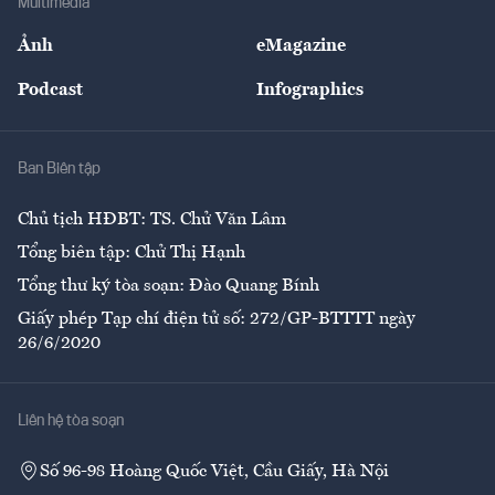
Multimedia
Sự kiện
Nhân lực
Ảnh
eMagazine
Đẹp +
An sinh
Podcast
Infographics
Giải trí
Y tế
Nhà
Ban Biên tập
Ẩm thực
Chủ tịch HĐBT: TS. Chử Văn Lâm
Tổng biên tập: Chử Thị Hạnh
Tổng thư ký tòa soạn: Đào Quang Bính
Giấy phép Tạp chí điện tử số: 272/GP-BTTTT ngày
26/6/2020
Liên hệ tòa soạn
Số 96-98 Hoàng Quốc Việt, Cầu Giấy, Hà Nội