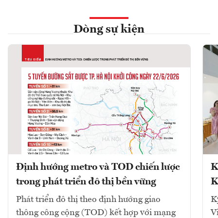
Dòng sự kiện
Định hướng metro và TOD chiến lược
K
trong phát triển đô thị bền vững
K
Phát triển đô thị theo định hướng giao
K
thông công cộng (TOD) kết hợp với mạng
V