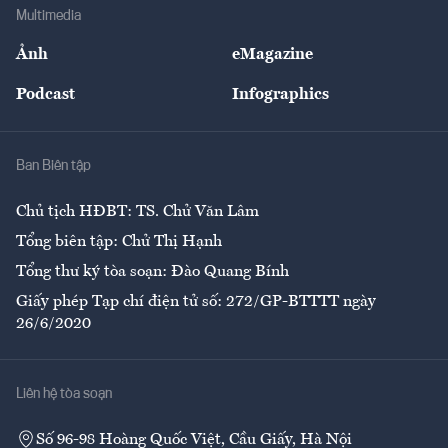
Địa phương
Thị trường
Bảo hiểm
Multimedia
Sự kiện
Nhân lực
Ảnh
eMagazine
Đẹp +
An sinh
Podcast
Infographics
Giải trí
Y tế
Nhà
Ban Biên tập
Ẩm thực
Chủ tịch HĐBT: TS. Chử Văn Lâm
Tổng biên tập: Chử Thị Hạnh
Tổng thư ký tòa soạn: Đào Quang Bính
Giấy phép Tạp chí điện tử số: 272/GP-BTTTT ngày
26/6/2020
Liên hệ tòa soạn
Số 96-98 Hoàng Quốc Việt, Cầu Giấy, Hà Nội