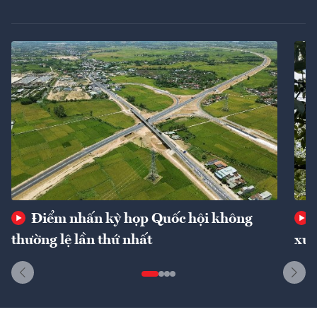
Điểm nhấn kỳ họp Quốc hội không
thường lệ lần thứ nhất
xuấ