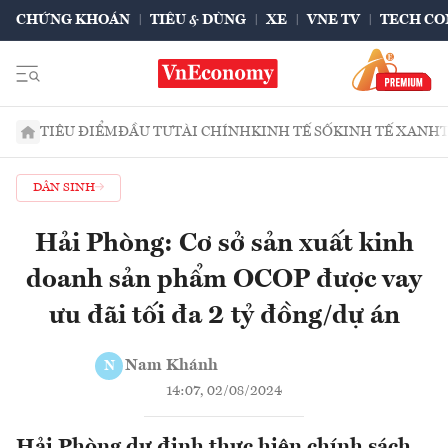
CHỨNG KHOÁN
TIÊU & DÙNG
XE
VNE TV
TECH CO
TIÊU ĐIỂM
ĐẦU TƯ
TÀI CHÍNH
KINH TẾ SỐ
KINH TẾ XANH
DÂN SINH
Hải Phòng: Cơ sở sản xuất kinh
doanh sản phẩm OCOP được vay
ưu đãi tối đa 2 tỷ đồng/dự án
Nam Khánh
N
14:07, 02/08/2024
Hải Phòng dự định thực hiện chính sách