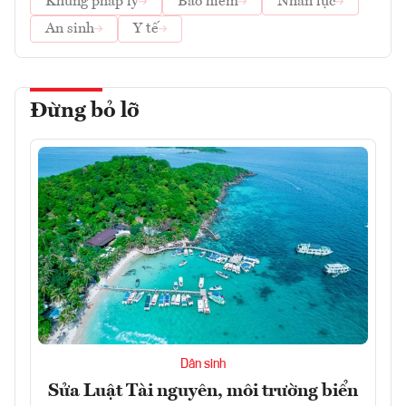
Khung pháp lý
Bảo hiểm
Nhân lực
An sinh
Y tế
Đừng bỏ lỡ
Dân sinh
Sửa Luật Tài nguyên, môi trường biển