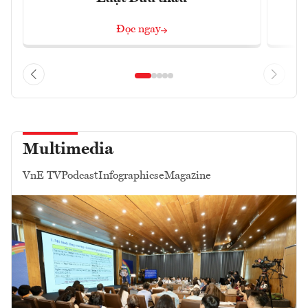
Đọc ngay
Multimedia
VnE TV
Podcast
Infographics
eMagazine