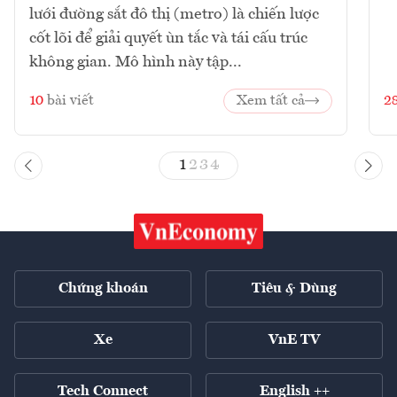
lưới đường sắt đô thị (metro) là chiến lược
cốt lõi để giải quyết ùn tắc và tái cấu trúc
không gian. Mô hình này tập...
10
bài viết
Xem tất cả
2
1
2
3
4
Chứng khoán
Tiêu & Dùng
Xe
VnE TV
Tech Connect
English ++