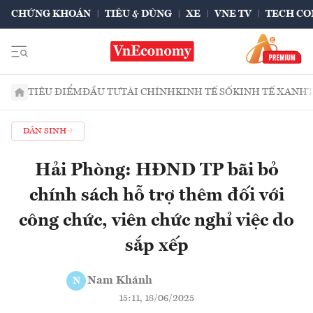
CHỨNG KHOÁN
TIÊU & DÙNG
XE
VNE TV
TECH CO
TIÊU ĐIỂM
ĐẦU TƯ
TÀI CHÍNH
KINH TẾ SỐ
KINH TẾ XANH
DÂN SINH
Hải Phòng: HĐND TP bãi bỏ
chính sách hỗ trợ thêm đối với
công chức, viên chức nghỉ việc do
sắp xếp
Nam Khánh
N
15:11, 18/06/2025