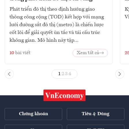
Phát triển đô thị theo định hướng giao
K
thông công cộng (TOD) kết hợp với mạng
V
lưới đường sắt đô thị (metro) là chiến lược
cốt lõi để giải quyết ùn tắc và tái cấu trúc
không gian. Mô hình này tập...
10
bài viết
Xem tất cả
2
1
2
3
4
Chứng khoán
Tiêu & Dùng