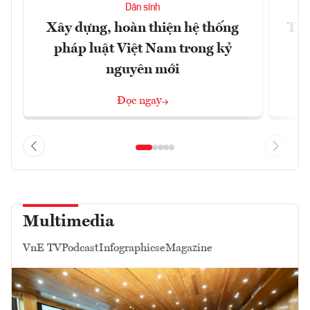
Dân sinh
Xây dựng, hoàn thiện hệ thống
Tiế
pháp luật Việt Nam trong kỷ
s
nguyên mới
Đọc ngay
Multimedia
VnE TV
Podcast
Infographics
eMagazine