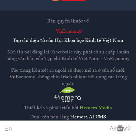
Bản quyền thuộc về
VnEconomy
Tạp chí điện tử của Hội Khoa học Kinh tế Việt Nam
Mọi tin bài đăng lại từ website này phải có sự chấp thuận
bằng văn bản của
Tạp chí Kinh tế Việt Nam - VnEconomy
Các trang liên kết ra ngoài sẽ được mở ra ở cửa sổ mới.
VnEconomy không chịu trách nhiệm nội dung các trang
ngoài.
Thiết kế và phát triển bởi
Hemera Media
Dựa trên nền tảng
Hemera AI CMS