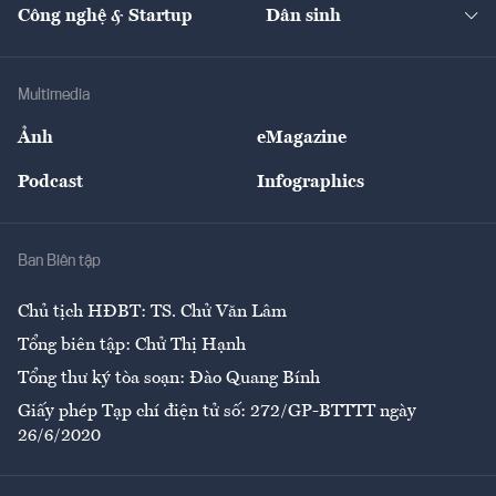
Nhà đầu tư
Du lịch
Công nghệ & Startup
Dân sinh
Tư vấn
Nông sản
Doanh nhân
Tư vấn Tiêu & Dùng
Infographics
Hạ tầng
Sức khỏe
Khung pháp lý
Doanh nghiệp
Địa phương
Thị trường
Bảo hiểm
Multimedia
Sự kiện
Nhân lực
Ảnh
eMagazine
Đẹp +
An sinh
Podcast
Infographics
Giải trí
Y tế
Nhà
Ban Biên tập
Ẩm thực
Chủ tịch HĐBT: TS. Chử Văn Lâm
Tổng biên tập: Chử Thị Hạnh
Tổng thư ký tòa soạn: Đào Quang Bính
Giấy phép Tạp chí điện tử số: 272/GP-BTTTT ngày
26/6/2020