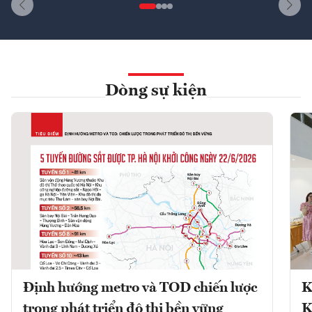
Dòng sự kiện
Định hướng metro và TOD chiến lược
K
trong phát triển đô thị bền vững
K