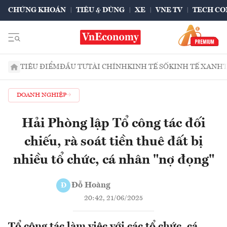
CHỨNG KHOÁN
TIÊU & DÙNG
XE
VNE TV
TECH CO
TIÊU ĐIỂM
ĐẦU TƯ
TÀI CHÍNH
KINH TẾ SỐ
KINH TẾ XANH
DOANH NGHIỆP
Hải Phòng lập Tổ công tác đối
chiếu, rà soát tiền thuê đất bị
nhiều tổ chức, cá nhân "nợ đọng"
Đỗ Hoàng
Đ
20:42, 21/06/2025
Tổ công tác làm việc với các tổ chức, cá