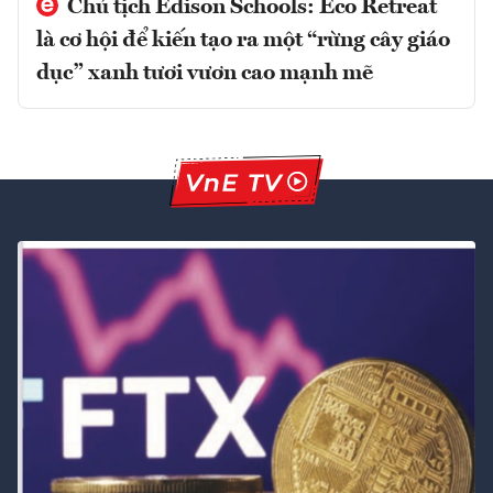
Chủ tịch Edison Schools: Eco Retreat
là cơ hội để kiến tạo ra một “rừng cây giáo
dục” xanh tươi vươn cao mạnh mẽ