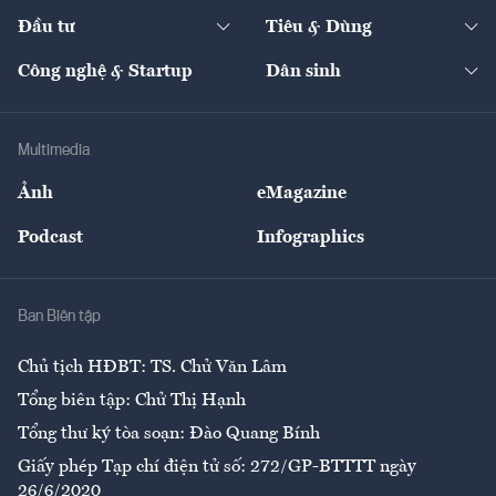
Dự án
Công nghiệp
Chuyển động 24h
Đối thoại
The Guide
Video
Đầu tư
Tiêu & Dùng
Quản trị số
Cafe BĐS
Thị trường
Kinh doanh
Kết nối
Tạp chí kinh tế Việt Nam
eMagazine
Nhà đầu tư
Du lịch
Công nghệ & Startup
Dân sinh
Tư vấn
Nông sản
Doanh nhân
Tư vấn Tiêu & Dùng
Infographics
Hạ tầng
Sức khỏe
Khung pháp lý
Doanh nghiệp
Địa phương
Thị trường
Bảo hiểm
Multimedia
Sự kiện
Nhân lực
Ảnh
eMagazine
Đẹp +
An sinh
Podcast
Infographics
Giải trí
Y tế
Nhà
Ban Biên tập
Ẩm thực
Chủ tịch HĐBT: TS. Chử Văn Lâm
Tổng biên tập: Chử Thị Hạnh
Tổng thư ký tòa soạn: Đào Quang Bính
Giấy phép Tạp chí điện tử số: 272/GP-BTTTT ngày
26/6/2020