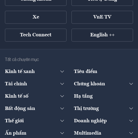
Xe
VnE TV
Tech Connect
English ++
Tất cả chuyên mục
Kinh tế xanh
Tiêu điểm
Chuyển động xanh
Tài chính
Chứng khoán
Pháp lý
Ngân hàng
Doanh nghiệp niêm yết
Kinh tế số
Hạ tầng
Thương hiệu xanh
Thị trường vốn
Thị trường
Sản phẩm - Thị trường
Bất động sản
Thị trường
Diễn đàn
Thuế
Đầu tư
Tài sản số
Chính sách
Xuất nhập khẩu
Thế giới
Doanh nghiệp
Bảo hiểm
Quốc tế
Dịch vụ số
Thị trường
Khung pháp lý
Kinh tế
Chuyển động
Ấn phẩm
Multimedia
Khung pháp lý
Start-up