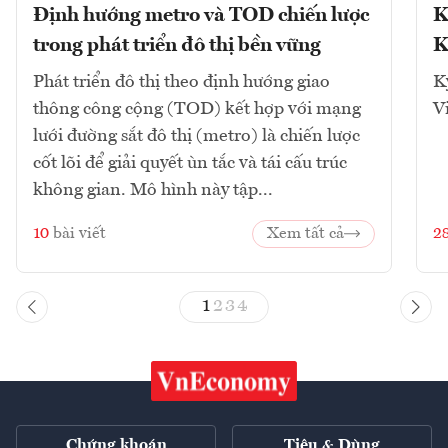
Định hướng metro và TOD chiến lược
K
trong phát triển đô thị bền vững
K
Phát triển đô thị theo định hướng giao
K
thông công cộng (TOD) kết hợp với mạng
V
lưới đường sắt đô thị (metro) là chiến lược
cốt lõi để giải quyết ùn tắc và tái cấu trúc
không gian. Mô hình này tập...
10
bài viết
Xem tất cả
2
1
2
3
4
Chứng khoán
Tiêu & Dùng