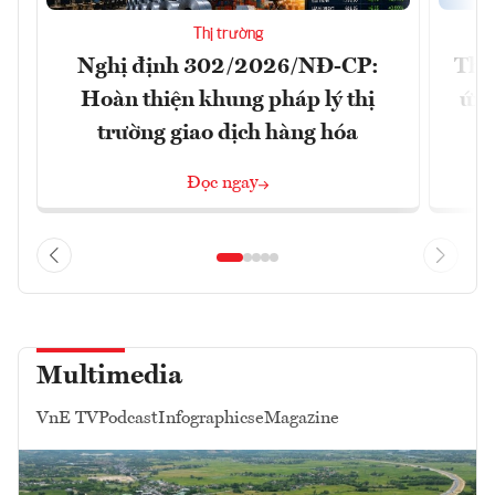
Thị trường
Nghị định 302/2026/NĐ-CP:
Tha
Hoàn thiện khung pháp lý thị
ứng
trường giao dịch hàng hóa
Đọc ngay
Multimedia
VnE TV
Podcast
Infographics
eMagazine