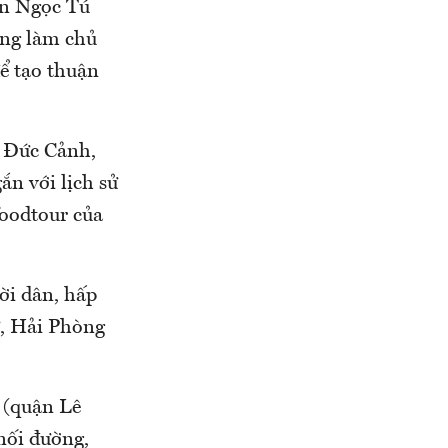
n Ngọc Tú
ng làm chủ
ể tạo thuận
 Đức Cảnh,
n với lịch sử
foodtour của
ời dân, hấp
ữ, Hải Phòng
 (quận Lê
nối đường,