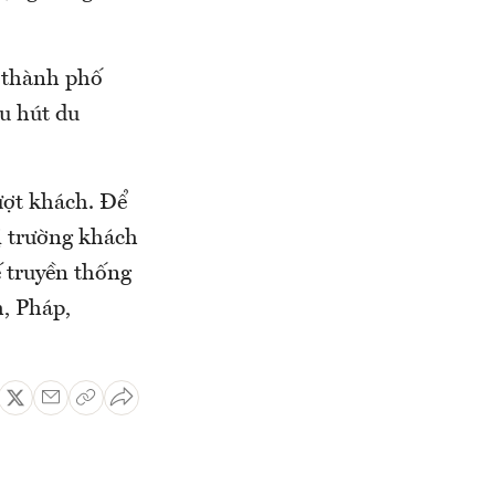
, thành phố
u hút du
ượt khách. Để
ị trường khách
ế truyền thống
, Pháp,