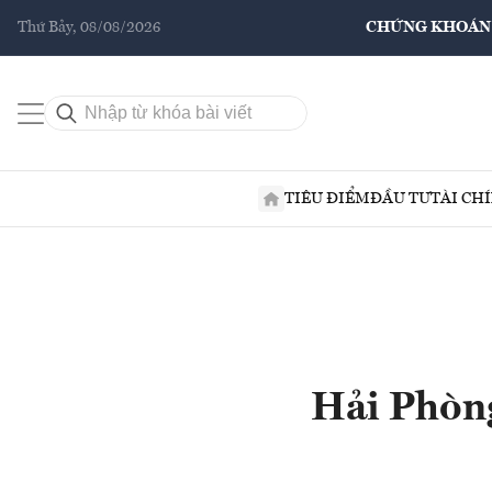
Thứ Bảy, 08/08/2026
CHỨNG KHOÁN
TIÊU ĐIỂM
ĐẦU TƯ
TÀI CH
Hải Phòng