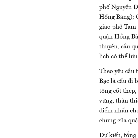
phố Nguyễn Đ
Hồng Bàng); 
giao phố Tam
quận Hồng Bàn
thuyền, cầu q
lịch có thể lư
Theo yêu cầu 
Bạc là cầu đi 
tông cốt thép,
vững, thân th
điểm nhấn cho
chung của quậ
Dự kiến, tổng