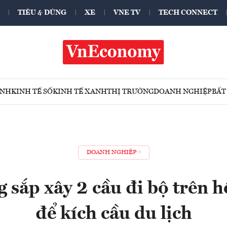
TIÊU & DÙNG
XE
VNE TV
TECH CONNECT
ÍNH
KINH TẾ SỐ
KINH TẾ XANH
THỊ TRƯỜNG
DOANH NGHIỆP
BẤT
DOANH NGHIỆP
 sắp xây 2 cầu đi bộ trên 
để kích cầu du lịch