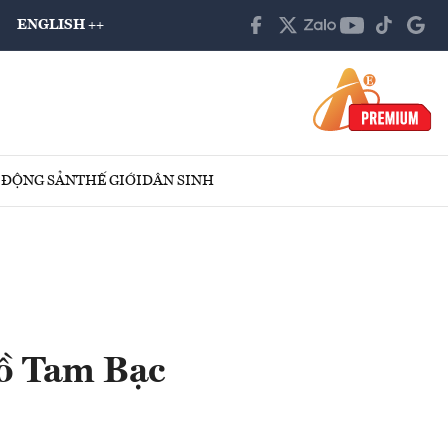
ENGLISH ++
 ĐỘNG SẢN
THẾ GIỚI
DÂN SINH
hồ Tam Bạc