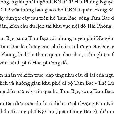
òng, người phát ngôn UBND TP Hải Phòng Nguyễ
D TP vừa thông báo giao cho UBND quận Hồng Bà
xây dựng 2 cây cầu trên hồ Tam Bạc, sông Tam Bạc đ
dân, kích cầu du lịch tại khu vực nội đô Hải Phòng.
am Bạc, sông Tam Bạc với những tuyến phố Nguyễn
Tam Bạc là những con phố cổ có những nét riêng, gắ
i Phòng, là điểm tham quan, dạo chơi, trải nghiệm 
với thành phố Hoa phượng đỏ.
 nhấn về kiến trúc, đáp ứng nhu cầu đi lại của ngư
lịch và không gian khu phố đi bộ Tam Bạc - Thế L
ơng đầu tư 2 cây cầu qua hồ Tam Bạc, sông Tam Bạc.
m Bạc được xác định có điểm từ phố Đặng Kim Nở
 hồ nối sang phố Ký Con (quận Hồng Bàng) nhằm 