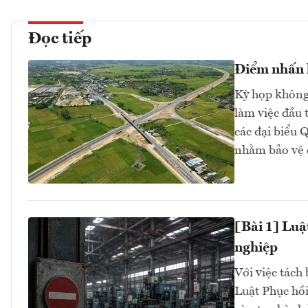
Đọc tiếp
Điểm nhấn k
Kỳ họp không 
làm việc đầu 
các đại biểu 
nhằm bảo vệ 
[Bài 1] Luậ
nghiệp
Với việc tách 
Luật Phục hồi