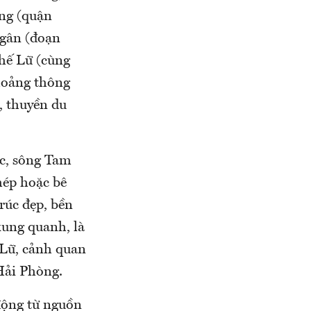
ng (quận
gân (đoạn
hế Lữ (cùng
hoảng thông
, thuyền du
c, sông Tam
hép hoặc bê
trúc đẹp, bền
xung quanh, là
 Lữ, cảnh quan
Hải Phòng.
động từ nguồn