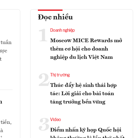
Đọc nhiều
1
Doanh nghiệp
Moscow MICE Rewards mở
 tuần
thêm cơ hội cho doanh
ược
nghiệp du lịch Việt Nam
t
2
Thị trường
Thúc đẩy hệ sinh thái hợp
tác: Lời giải cho bài toán
h
tăng trưởng bền vững
3
Video
tiền,
Điểm nhấn kỳ họp Quốc hội
mà