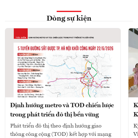
Dòng sự kiện
Định hướng metro và TOD chiến lược
K
trong phát triển đô thị bền vững
K
Phát triển đô thị theo định hướng giao
K
thông công cộng (TOD) kết hợp với mạng
V