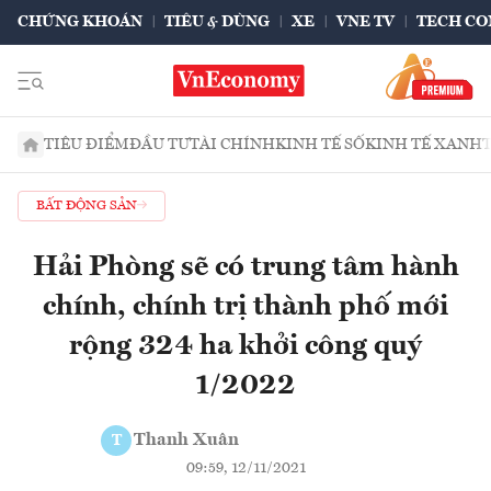
CHỨNG KHOÁN
TIÊU & DÙNG
XE
VNE TV
TECH CO
TIÊU ĐIỂM
ĐẦU TƯ
TÀI CHÍNH
KINH TẾ SỐ
KINH TẾ XANH
BẤT ĐỘNG SẢN
Hải Phòng sẽ có trung tâm hành
chính, chính trị thành phố mới
rộng 324 ha khởi công quý
1/2022
Thanh Xuân
T
09:59, 12/11/2021