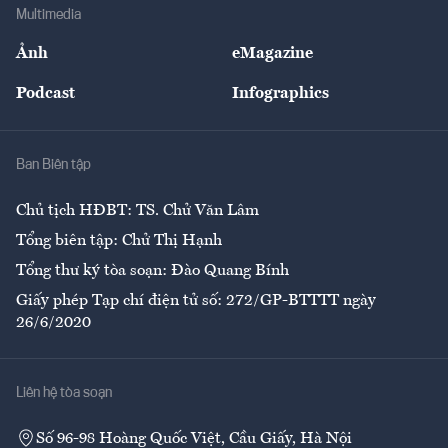
Địa phương
Thị trường
Bảo hiểm
Multimedia
Sự kiện
Nhân lực
Ảnh
eMagazine
Đẹp +
An sinh
Podcast
Infographics
Giải trí
Y tế
Nhà
Ban Biên tập
Ẩm thực
Chủ tịch HĐBT: TS. Chử Văn Lâm
Tổng biên tập: Chử Thị Hạnh
Tổng thư ký tòa soạn: Đào Quang Bính
Giấy phép Tạp chí điện tử số: 272/GP-BTTTT ngày
26/6/2020
Liên hệ tòa soạn
Số 96-98 Hoàng Quốc Việt, Cầu Giấy, Hà Nội