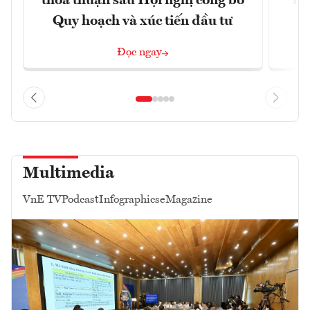
thỏa thuận sau Hội nghị công bố
nâ
Quy hoạch và xúc tiến đầu tư
Đọc ngay
Multimedia
VnE TV
Podcast
Infographics
eMagazine