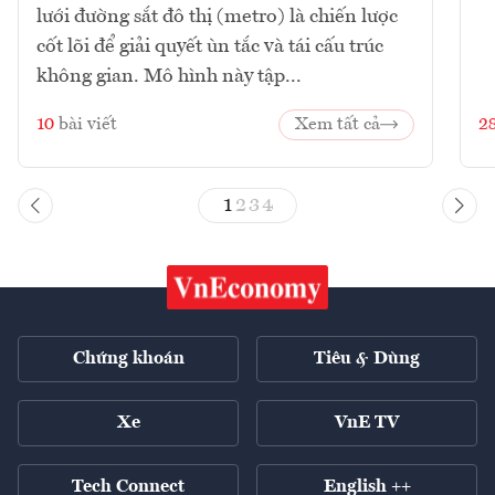
lưới đường sắt đô thị (metro) là chiến lược
cốt lõi để giải quyết ùn tắc và tái cấu trúc
không gian. Mô hình này tập...
10
bài viết
Xem tất cả
2
1
2
3
4
Chứng khoán
Tiêu & Dùng
Xe
VnE TV
Tech Connect
English ++