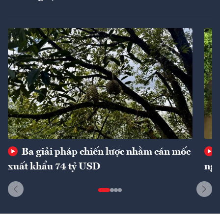
Ba giải pháp chiến lược nhằm cán mốc
xuất khẩu 74 tỷ USD
ngu