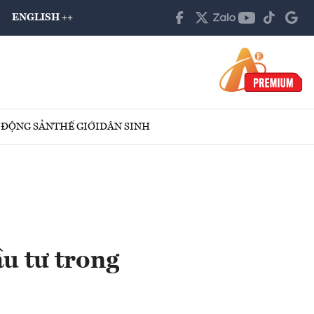
ENGLISH ++
 ĐỘNG SẢN
THẾ GIỚI
DÂN SINH
u tư trong