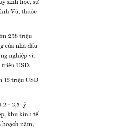
ỷ sinh học, sử
ình Vũ, thuộc
êm 238 triệu
ng của nhà đầu
ông nghiệp và
5 triệu USD.
ến 15 triệu USD
2 - 2,5 tỷ
p, khu kinh tế
ế hoạch năm,