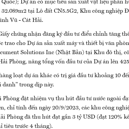
Quốc); Dự án có mục tiêu sản xuất vật liệu phân hu
h 32.089m2 tại Lô đất CN5.5G2, Khu công nghiệp Đ
ình Vũ - Cát Hải.
Giấy chứng nhận đăng ký đầu tư điểu chỉnh tăng th
 trao cho Dự án sản xuất máy và thiết bị văn phò
cument Solutions Inc (Nhật Bản) tại Khu đô thị, c
Hải Phòng, nâng tổng vốn đầu tư của Dự án lên 42
hàng loạt dự án khác có trị giá đầu tư khoảng 10 đ
i danh" trong dịp này.
Phòng đặt nhiệm vụ thu hút đầu tư nước ngoài đạt 
n, chỉ tính đến ngày 20/9/2023, các khu công nghiệ
Hải Phòng đã thu hút đạt gần 3 tỷ USD (đạt 120% k
 tiêu trước 4 tháng).