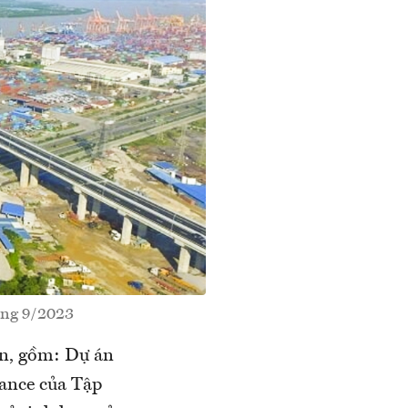
áng 9/2023
án, gồm: Dự án
vance của Tập