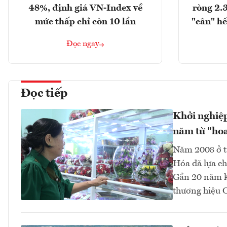
48%, định giá VN-Index về
ròng 2.
mức thấp chỉ còn 10 lần
"cân" hế
Đọc ngay
Đọc tiếp
Khởi nghiệp
năm từ "hoa
Năm 2008 ở tu
Hóa đã lựa ch
Gần 20 năm ki
thương hiệu 