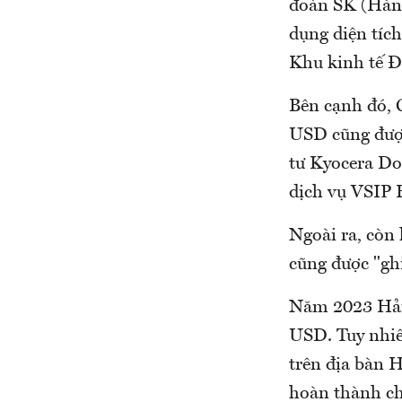
đoàn SK (Hàn 
dụng diện tíc
Khu kinh tế Đ
Bên cạnh đó, 
USD cũng được
tư Kyocera Do
dịch vụ VSIP 
Ngoài ra, còn 
cũng được "gh
Năm 2023 Hải 
USD. Tuy nhiê
trên địa bàn 
hoàn thành chỉ