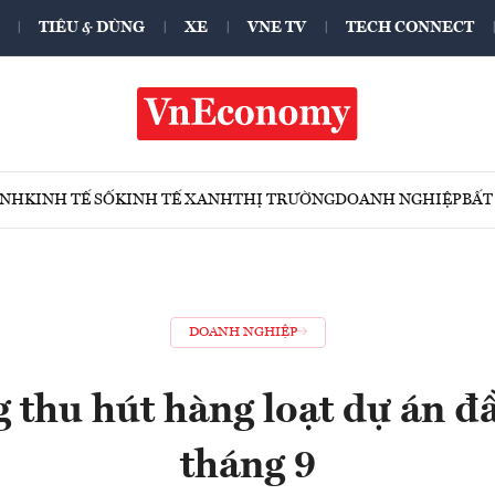
TIÊU & DÙNG
XE
VNE TV
TECH CONNECT
ÍNH
KINH TẾ SỐ
KINH TẾ XANH
THỊ TRƯỜNG
DOANH NGHIỆP
BẤT
DOANH NGHIỆP
 thu hút hàng loạt dự án đầ
tháng 9