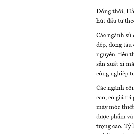
Đồng thời, Hả
hút đầu tư the
Các ngành sử d
dép, đóng tàu
nguyên, tiêu t
sản xuất xi mă
công nghiệp 
Các ngành côn
cao, có giá tr
máy móc thiết 
dược phẩm và t
trọng cao. Tỷ 