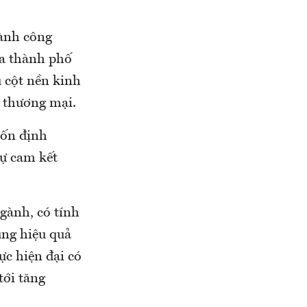
gành công
ủa thành phố
ụ cột nền kinh
- thương mại.
bốn định
sự cam kết
gành, có tính
ụng hiệu quả
ực hiện đại có
tới tăng