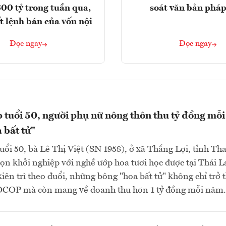
300 tỷ trong tuần qua,
soát văn bản pháp
t lệnh bán của vốn nội
Đọc ngay
Đọc ngay
 tuổi 50, người phụ nữ nông thôn thu tỷ đồng mỗi
 bất tử"
ổi 50, bà Lê Thị Việt (SN 1958), ở xã Thắng Lợi, tỉnh Th
ọn khởi nghiệp với nghề ướp hoa tươi học được tại Thái L
ên trì theo đuổi, những bông "hoa bất tử" không chỉ trở 
OCOP mà còn mang về doanh thu hơn 1 tỷ đồng mỗi năm.