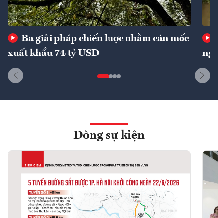
Ba giải pháp chiến lược nhằm cán mốc
xuất khẩu 74 tỷ USD
ngu
Dòng sự kiện