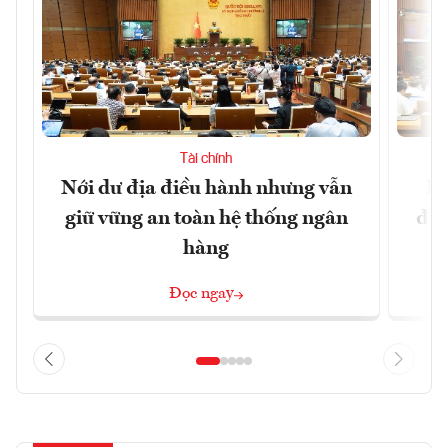
Tài chính
Nới dư địa điều hành nhưng vẫn
Đổ
giữ vững an toàn hệ thống ngân
đột
hàng
Đọc ngay