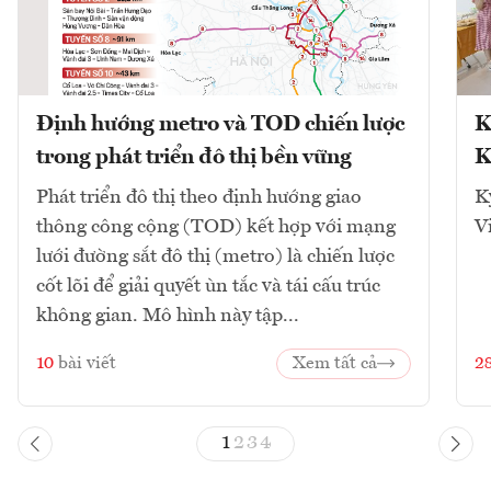
Định hướng metro và TOD chiến lược
K
trong phát triển đô thị bền vững
K
Phát triển đô thị theo định hướng giao
K
thông công cộng (TOD) kết hợp với mạng
V
lưới đường sắt đô thị (metro) là chiến lược
cốt lõi để giải quyết ùn tắc và tái cấu trúc
không gian. Mô hình này tập...
10
bài viết
Xem tất cả
2
1
2
3
4