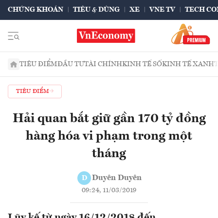
CHỨNG KHOÁN
TIÊU & DÙNG
XE
VNE TV
TECH CO
TIÊU ĐIỂM
ĐẦU TƯ
TÀI CHÍNH
KINH TẾ SỐ
KINH TẾ XANH
TIÊU ĐIỂM
Hải quan bắt giữ gần 170 tỷ đồng
hàng hóa vi phạm trong một
tháng
Duyên Duyên
D
09:24, 11/03/2019
Lũy kế từ ngày 16/12/2018 đến