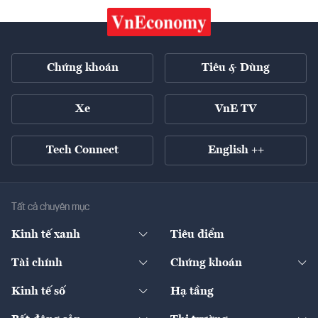
Chứng khoán
Tiêu & Dùng
Xe
VnE TV
Tech Connect
English ++
Tất cả chuyên mục
Kinh tế xanh
Tiêu điểm
Chuyển động xanh
Tài chính
Chứng khoán
Pháp lý
Ngân hàng
Doanh nghiệp niêm yết
Kinh tế số
Hạ tầng
Thương hiệu xanh
Thị trường vốn
Thị trường
Sản phẩm - Thị trường