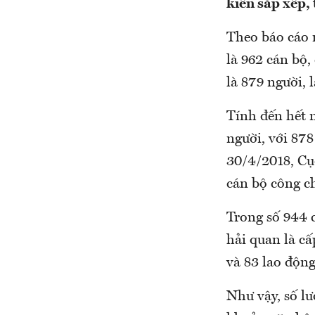
kiến sắp xếp, 
Theo báo cáo 
là 962 cán bộ,
là 879 người,
Tính đến hết 
người, với 87
30/4/2018, Cụ
cán bộ công ch
Trong số 944 
hải quan là cấ
và 83 lao độn
Như vậy, số l