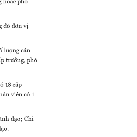
ng hoặc phó
g đó đơn vị
ố lượng cán
ấp trưởng, phó
ó 18 cấp
hân viên có 1
lãnh đạo; Chi
đạo.