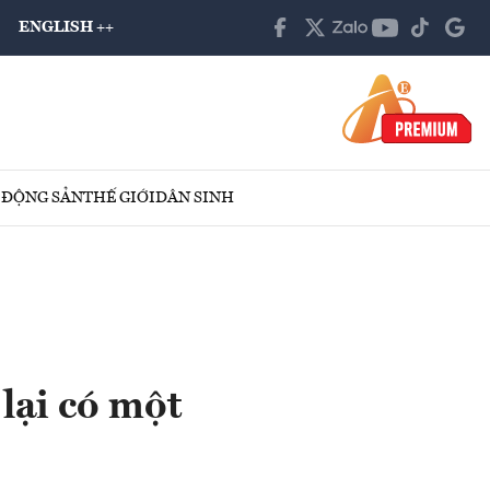
ENGLISH ++
 ĐỘNG SẢN
THẾ GIỚI
DÂN SINH
lại có một