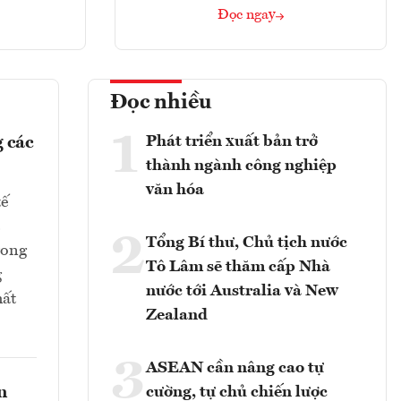
Đọc ngay
Đọc nhiều
1
Phát triển xuất bản trở
 các
thành ngành công nghiệp
văn hóa
tế
2
Tổng Bí thư, Chủ tịch nước
rong
Tô Lâm sẽ thăm cấp Nhà
g
nước tới Australia và New
hất
Zealand
3
ASEAN cần nâng cao tự
n
cường, tự chủ chiến lược