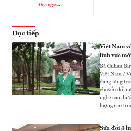
Đọc ngay
Đọc tiếp
Việt Nam và
lĩnh vực mớ
Bà Gillian Bir
Việt Nam / V
đang tăng tr
chuyển đổi nă
nghệ cao, hướ
lượng cao tro
Sửa đổi 3 l