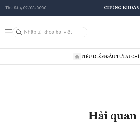
Thứ Sáu, 07/08/2026
CHỨNG KHOÁN
TIÊU ĐIỂM
ĐẦU TƯ
TÀI CH
Hải quan 