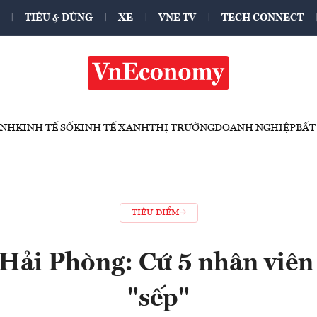
TIÊU & DÙNG
XE
VNE TV
TECH CONNECT
ÍNH
KINH TẾ SỐ
KINH TẾ XANH
THỊ TRƯỜNG
DOANH NGHIỆP
BẤT
TIÊU ĐIỂM
Hải Phòng: Cứ 5 nhân viên 
"sếp"