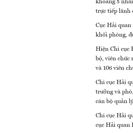
khoảng 5 nhân 
trực tiếp lãnh
Cục Hải quan 
khối phòng, độ
Hiện Chi cục 
bộ, viên chức 
và 106 viên ch
Chi cục Hải q
trưởng và phó
cán bộ quản lý
Chi cục Hải q
cục Hải quan 