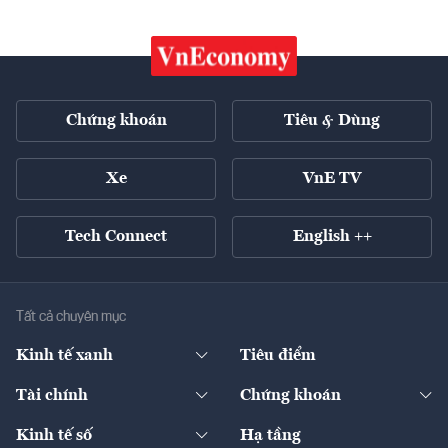
Chứng khoán
Tiêu & Dùng
Xe
VnE TV
Tech Connect
English ++
Tất cả chuyên mục
Kinh tế xanh
Tiêu điểm
Chuyển động xanh
Tài chính
Chứng khoán
Pháp lý
Ngân hàng
Doanh nghiệp niêm yết
Kinh tế số
Hạ tầng