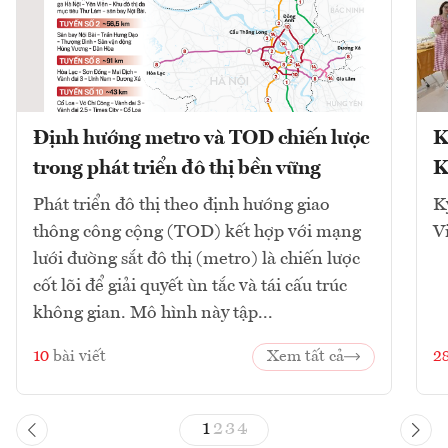
Định hướng metro và TOD chiến lược
K
trong phát triển đô thị bền vững
K
Phát triển đô thị theo định hướng giao
K
thông công cộng (TOD) kết hợp với mạng
V
lưới đường sắt đô thị (metro) là chiến lược
cốt lõi để giải quyết ùn tắc và tái cấu trúc
không gian. Mô hình này tập...
10
bài viết
Xem tất cả
2
1
2
3
4