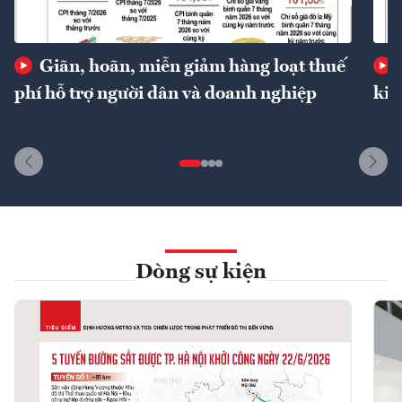
Giãn, hoãn, miễn giảm hàng loạt thuế
phí hỗ trợ người dân và doanh nghiệp
kin
Dòng sự kiện