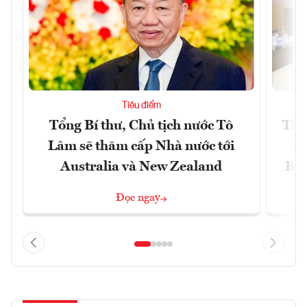
Tiêu điểm
Tổng Bí thư, Chủ tịch nước Tô
Thố
Lâm sẽ thăm cấp Nhà nước tới
lậ
Australia và New Zealand
Bắc
Đọc ngay