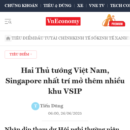
CHỨNG KHOÁN
TIÊU & DÙNG
XE
VNE TV
TECH CO
TIÊU ĐIỂM
ĐẦU TƯ
TÀI CHÍNH
KINH TẾ SỐ
KINH TẾ XANH
TIÊU ĐIỂM
Hai Thủ tướng Việt Nam,
Singapore nhất trí mở thêm nhiều
khu VSIP
Tiến Dũng
T
06:00, 26/06/2025
Nhân dịp tham dự Hội nghị thường niên