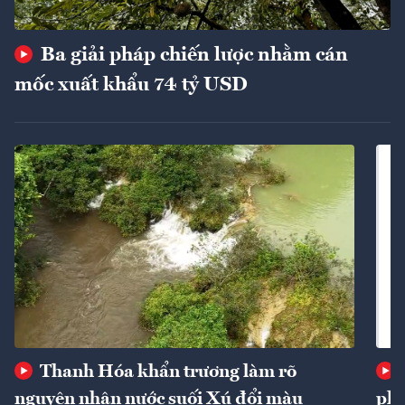
Ba giải pháp chiến lược nhằm cán
mốc xuất khẩu 74 tỷ USD
Thanh Hóa khẩn trương làm rõ
nguyên nhân nước suối Xú đổi màu
phí