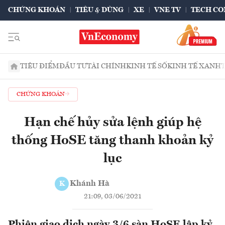
CHỨNG KHOÁN
TIÊU & DÙNG
XE
VNE TV
TECH CO
TIÊU ĐIỂM
ĐẦU TƯ
TÀI CHÍNH
KINH TẾ SỐ
KINH TẾ XANH
CHỨNG KHOÁN
Hạn chế hủy sửa lệnh giúp hệ
thống HoSE tăng thanh khoản kỷ
lục
Khánh Hà
K
21:09, 03/06/2021
Phiên giao dịch ngày 3/6 sàn HoSE lập kỷ