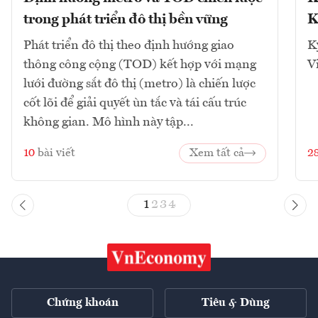
trong phát triển đô thị bền vững
K
Phát triển đô thị theo định hướng giao
K
thông công cộng (TOD) kết hợp với mạng
V
lưới đường sắt đô thị (metro) là chiến lược
cốt lõi để giải quyết ùn tắc và tái cấu trúc
không gian. Mô hình này tập...
10
bài viết
Xem tất cả
2
1
2
3
4
Chứng khoán
Tiêu & Dùng