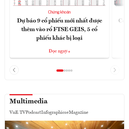
Chứng khoán
Dự báo 9 cổ phiếu mới nhất được
Có t
thêm vào rổ FTSE GEIS, 5 cổ
phiếu khác bị loại
Đọc ngay
Multimedia
VnE TV
Podcast
Infographics
eMagazine