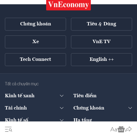
Chứng khoán
Tiêu & Dùng
Xe
VnE TV
Tech Connect
English ++
Tất cả chuyên mục
Kinh tế xanh
Tiêu điểm
Chuyển động xanh
Tài chính
Chứng khoán
Pháp lý
Ngân hàng
Doanh nghiệp niêm yết
Kinh tế số
Hạ tầng
Thương hiệu xanh
Thị trường vốn
Thị trường
Sản phẩm - Thị trường
Bất động sản
Thị trường
Diễn đàn