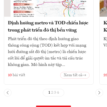
Định hướng metro và TOD chiến lược
K
trong phát triển đô thị bền vững
K
Phát triển đô thị theo định hướng giao
K
thông công cộng (TOD) kết hợp với mạng
V
lưới đường sắt đô thị (metro) là chiến lược
cốt lõi để giải quyết ùn tắc và tái cấu trúc
không gian. Mô hình này tập...
10
bài viết
Xem tất cả
2
1
2
3
4