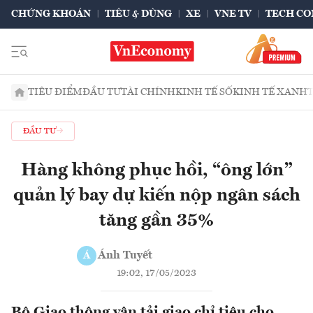
CHỨNG KHOÁN
TIÊU & DÙNG
XE
VNE TV
TECH CO
TIÊU ĐIỂM
ĐẦU TƯ
TÀI CHÍNH
KINH TẾ SỐ
KINH TẾ XANH
ĐẦU TƯ
Hàng không phục hồi, “ông lớn”
quản lý bay dự kiến nộp ngân sách
tăng gần 35%
Ánh Tuyết
Á
19:02, 17/05/2023
Bộ Giao thông vận tải giao chỉ tiêu cho