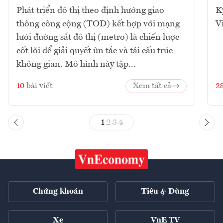
Phát triển đô thị theo định hướng giao
K
thông công cộng (TOD) kết hợp với mạng
V
lưới đường sắt đô thị (metro) là chiến lược
cốt lõi để giải quyết ùn tắc và tái cấu trúc
không gian. Mô hình này tập...
10
bài viết
Xem tất cả
2
1
2
3
4
Chứng khoán
Tiêu & Dùng
Xe
VnE TV