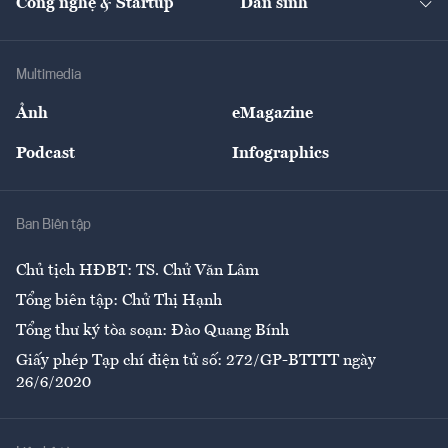
Công nghệ & Startup
Dân sinh
Tư vấn
Nông sản
Doanh nhân
Tư vấn Tiêu & Dùng
Infographics
Hạ tầng
Sức khỏe
Khung pháp lý
Doanh nghiệp
Địa phương
Thị trường
Bảo hiểm
Multimedia
Sự kiện
Nhân lực
Ảnh
eMagazine
Đẹp +
An sinh
Podcast
Infographics
Giải trí
Y tế
Nhà
Ban Biên tập
Ẩm thực
Chủ tịch HĐBT: TS. Chử Văn Lâm
Tổng biên tập: Chử Thị Hạnh
Tổng thư ký tòa soạn: Đào Quang Bính
Giấy phép Tạp chí điện tử số: 272/GP-BTTTT ngày
26/6/2020