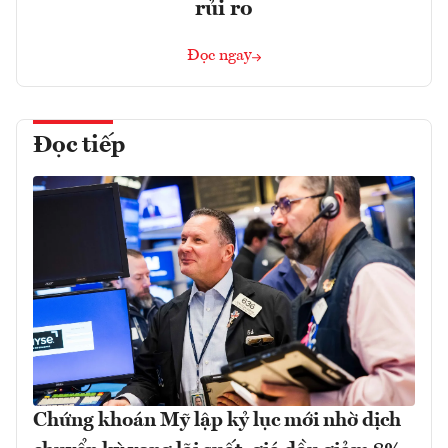
rủi ro
Đọc ngay
Đọc tiếp
Chứng khoán Mỹ lập kỷ lục mới nhờ dịch