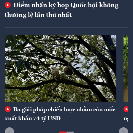
Điểm nhấn kỳ họp Quốc hội không
thường lệ lần thứ nhất
Ba giải pháp chiến lược nhằm cán mốc
xuất khẩu 74 tỷ USD
ngu