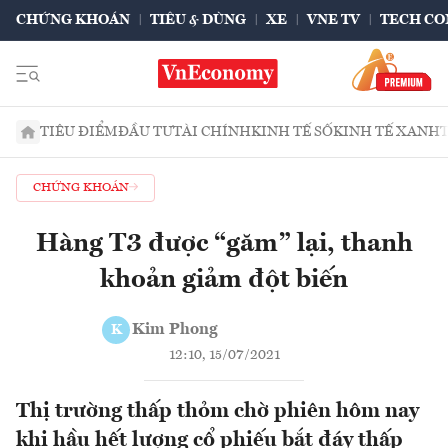
CHỨNG KHOÁN
TIÊU & DÙNG
XE
VNE TV
TECH CO
TIÊU ĐIỂM
ĐẦU TƯ
TÀI CHÍNH
KINH TẾ SỐ
KINH TẾ XANH
CHỨNG KHOÁN
Hàng T3 được “găm” lại, thanh
khoản giảm đột biến
Kim Phong
K
12:10, 15/07/2021
Thị trường thấp thỏm chờ phiên hôm nay
khi hầu hết lượng cổ phiếu bắt đáy thấp