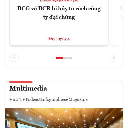
Doanh nghiệp niêm yết
BCG và BCR bị hủy tư cách công
Kh
ty đại chúng
ba
Đọc ngay
Multimedia
VnE TV
Podcast
Infographics
eMagazine