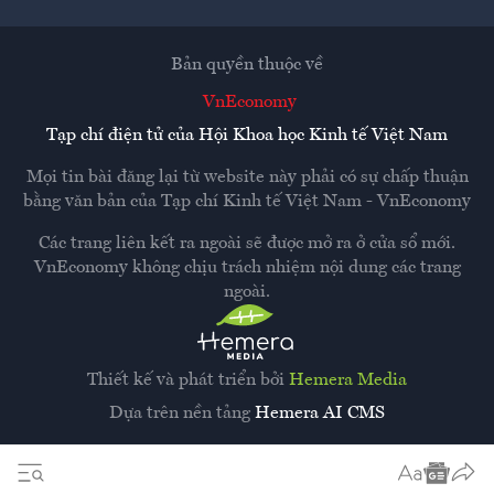
Bản quyền thuộc về
VnEconomy
Tạp chí điện tử của Hội Khoa học Kinh tế Việt Nam
Mọi tin bài đăng lại từ website này phải có sự chấp thuận
bằng văn bản của
Tạp chí Kinh tế Việt Nam - VnEconomy
Các trang liên kết ra ngoài sẽ được mở ra ở cửa sổ mới.
VnEconomy không chịu trách nhiệm nội dung các trang
ngoài.
Thiết kế và phát triển bởi
Hemera Media
Dựa trên nền tảng
Hemera AI CMS