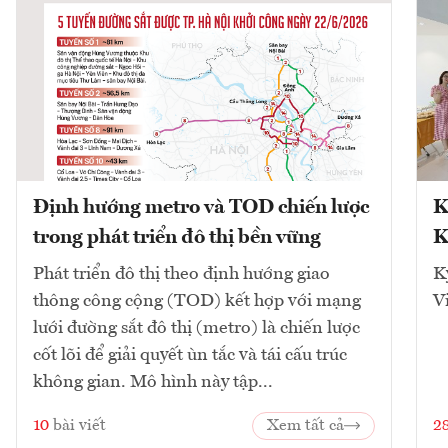
Định hướng metro và TOD chiến lược
K
trong phát triển đô thị bền vững
K
Phát triển đô thị theo định hướng giao
K
thông công cộng (TOD) kết hợp với mạng
V
lưới đường sắt đô thị (metro) là chiến lược
cốt lõi để giải quyết ùn tắc và tái cấu trúc
không gian. Mô hình này tập...
10
bài viết
Xem tất cả
2