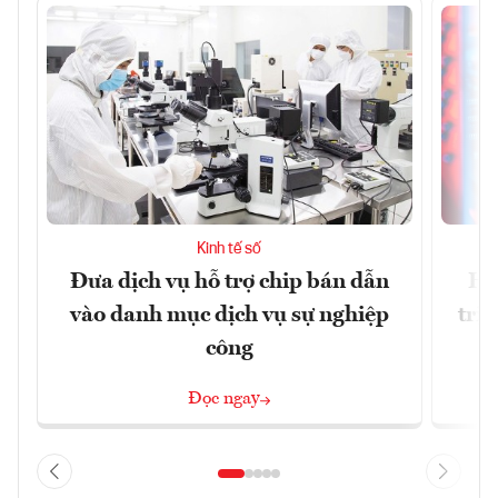
Kinh tế số
Đưa dịch vụ hỗ trợ chip bán dẫn
Ha
vào danh mục dịch vụ sự nghiệp
trị
công
Đọc ngay