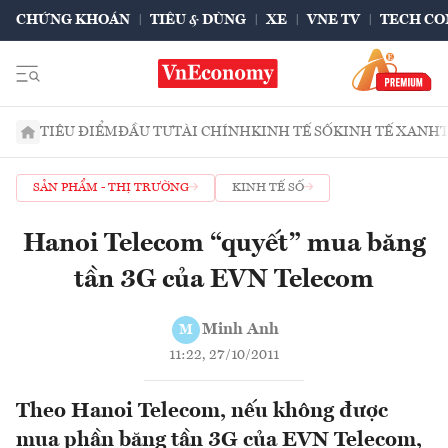
CHỨNG KHOÁN
TIÊU & DÙNG
XE
VNE TV
TECH CO
TIÊU ĐIỂM
ĐẦU TƯ
TÀI CHÍNH
KINH TẾ SỐ
KINH TẾ XANH
SẢN PHẨM - THỊ TRƯỜNG
KINH TẾ SỐ
Hanoi Telecom “quyết” mua băng
tần 3G của EVN Telecom
Minh Anh
M
11:22, 27/10/2011
Theo Hanoi Telecom, nếu không được
mua phần băng tần 3G của EVN Telecom,