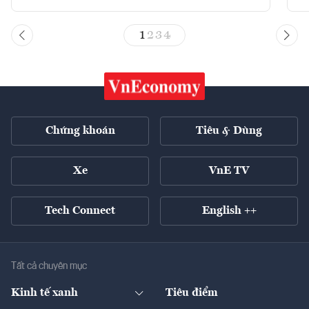
1
2
3
4
Chứng khoán
Tiêu & Dùng
Xe
VnE TV
Tech Connect
English ++
Tất cả chuyên mục
Kinh tế xanh
Tiêu điểm