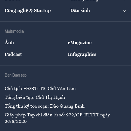
Quản trị số
Cafe BĐS
Thị trường
Kinh doanh
Kết nối
Tạp chí kinh tế Việt Nam
eMagazine
Nhà đầu tư
Du lịch
Công nghệ & Startup
Dân sinh
Tư vấn
Nông sản
Doanh nhân
Tư vấn Tiêu & Dùng
Infographics
Hạ tầng
Sức khỏe
Khung pháp lý
Doanh nghiệp
Địa phương
Thị trường
Bảo hiểm
Multimedia
Sự kiện
Nhân lực
Ảnh
eMagazine
Đẹp +
An sinh
Podcast
Infographics
Giải trí
Y tế
Nhà
Ban Biên tập
Ẩm thực
Chủ tịch HĐBT: TS. Chử Văn Lâm
Tổng biên tập: Chử Thị Hạnh
Tổng thư ký tòa soạn: Đào Quang Bính
Giấy phép Tạp chí điện tử số: 272/GP-BTTTT ngày
26/6/2020