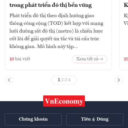
trong phát triển đô thị bền vững
K
Phát triển đô thị theo định hướng giao
K
thông công cộng (TOD) kết hợp với mạng
V
lưới đường sắt đô thị (metro) là chiến lược
cốt lõi để giải quyết ùn tắc và tái cấu trúc
không gian. Mô hình này tập...
10
bài viết
Xem tất cả
2
1
2
3
4
Chứng khoán
Tiêu & Dùng