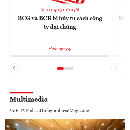
Doanh nghiệp niêm yết
BCG và BCR bị hủy tư cách công
SSI 
ty đại chúng
2/
Đọc ngay
Multimedia
VnE TV
Podcast
Infographics
eMagazine