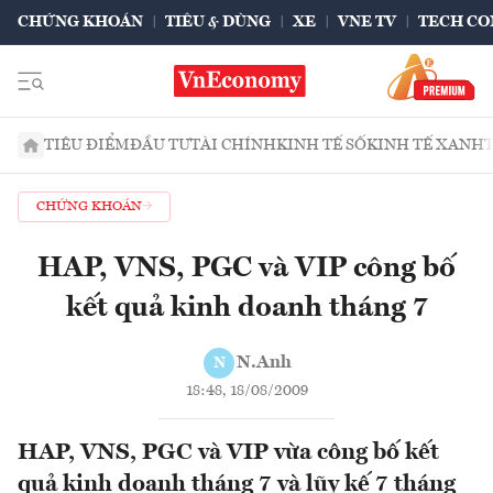
CHỨNG KHOÁN
TIÊU & DÙNG
XE
VNE TV
TECH CO
TIÊU ĐIỂM
ĐẦU TƯ
TÀI CHÍNH
KINH TẾ SỐ
KINH TẾ XANH
CHỨNG KHOÁN
HAP, VNS, PGC và VIP công bố
kết quả kinh doanh tháng 7
N.Anh
N
18:48, 18/08/2009
HAP, VNS, PGC và VIP vừa công bố kết
quả kinh doanh tháng 7 và lũy kế 7 tháng