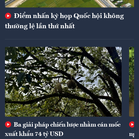
Điểm nhấn kỳ họp Quốc hội không
thường lệ lần thứ nhất
Ba giải pháp chiến lược nhằm cán mốc
xuất khẩu 74 tỷ USD
ngu