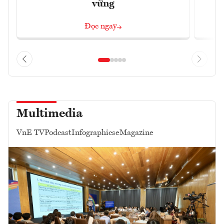
vững
Đọc ngay
Multimedia
VnE TV
Podcast
Infographics
eMagazine