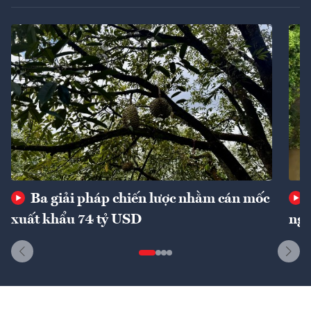
Ba giải pháp chiến lược nhằm cán mốc
xuất khẩu 74 tỷ USD
ngu