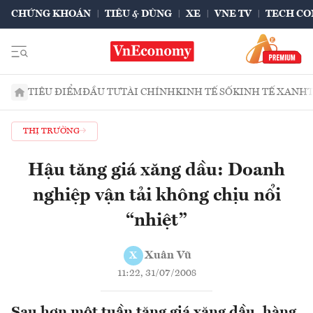
CHỨNG KHOÁN
TIÊU & DÙNG
XE
VNE TV
TECH CO
TIÊU ĐIỂM
ĐẦU TƯ
TÀI CHÍNH
KINH TẾ SỐ
KINH TẾ XANH
THỊ TRƯỜNG
Hậu tăng giá xăng dầu: Doanh
nghiệp vận tải không chịu nổi
“nhiệt”
Xuân Vũ
X
11:22, 31/07/2008
Sau hơn một tuần tăng giá xăng dầu, hàng