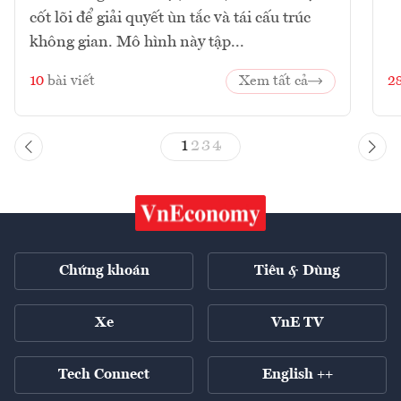
cốt lõi để giải quyết ùn tắc và tái cấu trúc
không gian. Mô hình này tập...
10
bài viết
Xem tất cả
2
1
2
3
4
Chứng khoán
Tiêu & Dùng
Xe
VnE TV
Tech Connect
English ++