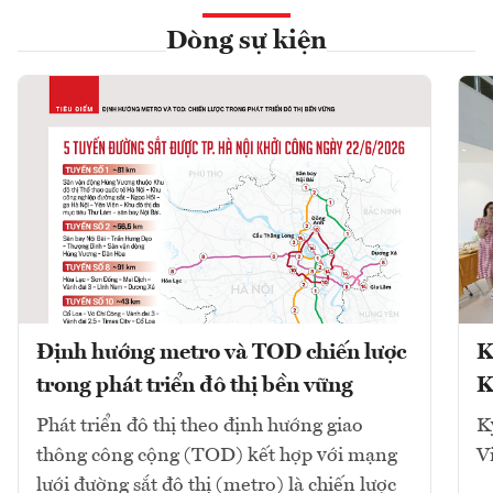
Dòng sự kiện
Định hướng metro và TOD chiến lược
K
trong phát triển đô thị bền vững
K
Phát triển đô thị theo định hướng giao
K
thông công cộng (TOD) kết hợp với mạng
V
lưới đường sắt đô thị (metro) là chiến lược