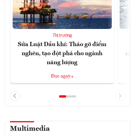
Thị trường
Sửa Luật Dầu khí: Tháo gỡ điểm
"H
nghẽn, tạo đột phá cho ngành
nhì
năng lượng
Đọc ngay
Multimedia