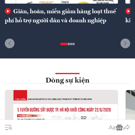
Giãn, hoãn, miễn giảm hàng loạt thuế
phí hỗ trợ người dân và doanh nghiệp
kin
Dòng sự kiện