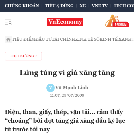
CHỨNG KHOÁN
TIÊU & DÙNG
XE
VNE TV
TECH CO
TIÊU ĐIỂM
ĐẦU TƯ
TÀI CHÍNH
KINH TẾ SỐ
KINH TẾ XANH
THỊ TRƯỜNG
Lúng túng vì giá xăng tăng
Vũ Mạnh Linh
V
11:07, 23/07/2008
Điện, than, giấy, thép, vận tải... cảm thấy
“choáng” bởi đợt tăng giá xăng dầu kỷ lục
từ trước tới nay