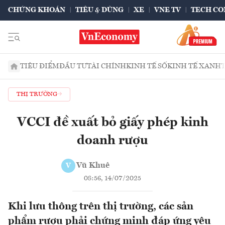
CHỨNG KHOÁN
TIÊU & DÙNG
XE
VNE TV
TECH CO
TIÊU ĐIỂM
ĐẦU TƯ
TÀI CHÍNH
KINH TẾ SỐ
KINH TẾ XANH
THỊ TRƯỜNG
VCCI đề xuất bỏ giấy phép kinh
doanh rượu
Vũ Khuê
V
08:56, 14/07/2025
Khi lưu thông trên thị trường, các sản
phẩm rượu phải chứng minh đáp ứng yêu