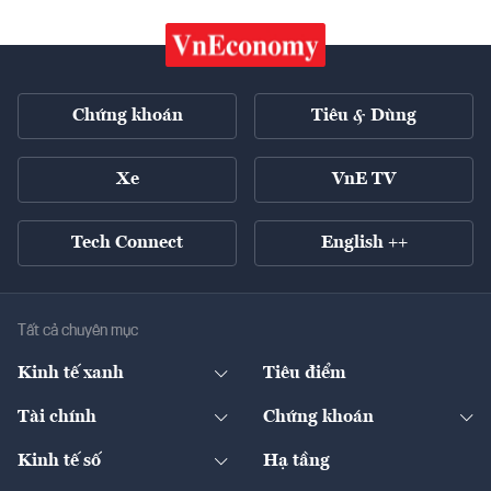
Chứng khoán
Tiêu & Dùng
Xe
VnE TV
Tech Connect
English ++
Tất cả chuyên mục
Kinh tế xanh
Tiêu điểm
Chuyển động xanh
Tài chính
Chứng khoán
Pháp lý
Ngân hàng
Doanh nghiệp niêm yết
Kinh tế số
Hạ tầng
Thương hiệu xanh
Thị trường vốn
Thị trường