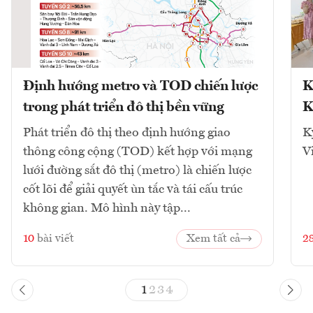
Định hướng metro và TOD chiến lược
K
trong phát triển đô thị bền vững
K
Phát triển đô thị theo định hướng giao
K
thông công cộng (TOD) kết hợp với mạng
V
lưới đường sắt đô thị (metro) là chiến lược
cốt lõi để giải quyết ùn tắc và tái cấu trúc
không gian. Mô hình này tập...
10
bài viết
Xem tất cả
2
1
2
3
4