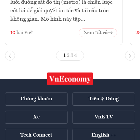
lưới đường sắt đô thị (metro) là chiến lược
cốt lõi để giải quyết ùn tắc và tái cấu trúc
không gian. Mô hình này tập...
10
bài viết
Xem tất cả
2
1
2
3
4
Chứng khoán
Tiêu & Dùng
Xe
VnE TV
Tech Connect
English ++