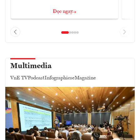
Đọc ngay
Multimedia
VnE TV
Podcast
Infographics
eMagazine