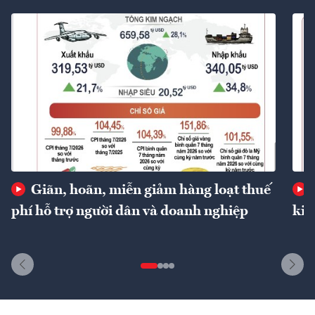
Giãn, hoãn, miễn giảm hàng loạt thuế
phí hỗ trợ người dân và doanh nghiệp
kin