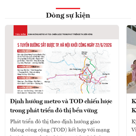
Dòng sự kiện
Định hướng metro và TOD chiến lược
K
trong phát triển đô thị bền vững
K
Phát triển đô thị theo định hướng giao
K
thông công cộng (TOD) kết hợp với mạng
V