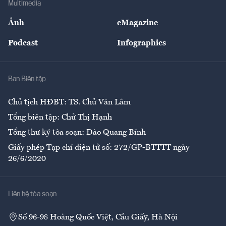
Multimedia
Sự kiện
Nhân lực
Ảnh
eMagazine
Đẹp +
An sinh
Podcast
Infographics
Giải trí
Y tế
Nhà
Ban Biên tập
Ẩm thực
Chủ tịch HĐBT: TS. Chử Văn Lâm
Tổng biên tập: Chử Thị Hạnh
Tổng thư ký tòa soạn: Đào Quang Bính
Giấy phép Tạp chí điện tử số: 272/GP-BTTTT ngày
26/6/2020
Liên hệ tòa soạn
Số 96-98 Hoàng Quốc Việt, Cầu Giấy, Hà Nội