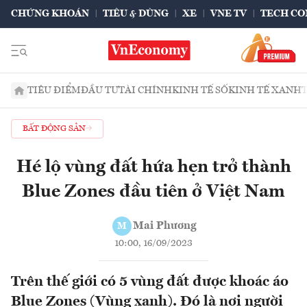
CHỨNG KHOÁN
TIÊU & DÙNG
XE
VNE TV
TECH CO
TIÊU ĐIỂM
ĐẦU TƯ
TÀI CHÍNH
KINH TẾ SỐ
KINH TẾ XANH
BẤT ĐỘNG SẢN
Hé lộ vùng đất hứa hẹn trở thành
Blue Zones đầu tiên ở Việt Nam
Mai Phương
M
10:00, 16/09/2023
Trên thế giới có 5 vùng đất được khoác áo
Blue Zones (Vùng xanh). Đó là nơi người