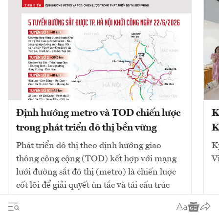
Định hướng metro và TOD chiến lược
K
trong phát triển đô thị bền vững
K
Phát triển đô thị theo định hướng giao
K
thông công cộng (TOD) kết hợp với mạng
V
lưới đường sắt đô thị (metro) là chiến lược
cốt lõi để giải quyết ùn tắc và tái cấu trúc
không gian. Mô hình này tập...