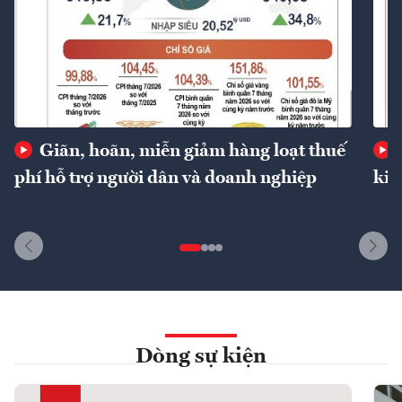
Giãn, hoãn, miễn giảm hàng loạt thuế
phí hỗ trợ người dân và doanh nghiệp
kin
Dòng sự kiện