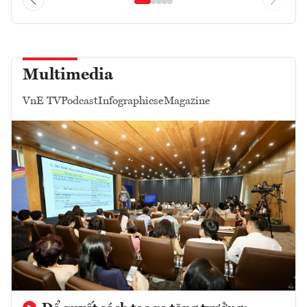
Multimedia
VnE TV
Podcast
Infographics
eMagazine