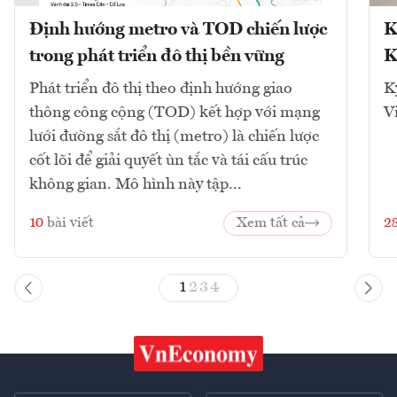
Định hướng metro và TOD chiến lược
K
trong phát triển đô thị bền vững
K
Phát triển đô thị theo định hướng giao
K
thông công cộng (TOD) kết hợp với mạng
V
lưới đường sắt đô thị (metro) là chiến lược
cốt lõi để giải quyết ùn tắc và tái cấu trúc
không gian. Mô hình này tập...
10
bài viết
Xem tất cả
2
1
2
3
4