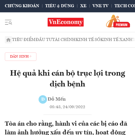
CHỨNG KHOÁN
TIÊU & DÙNG
XE
VNE TV
TECH CO
TIÊU ĐIỂM
ĐẦU TƯ
TÀI CHÍNH
KINH TẾ SỐ
KINH TẾ XANH
DÂN SINH
Hệ quả khi cán bộ trục lợi trong
dịch bệnh
Đỗ Mến
Đ
08:43, 24/09/2022
Tòa án cho rằng, hành vi của các bị cáo đã
làm ảnh hưởng xấu đến uy tín, hoạt động