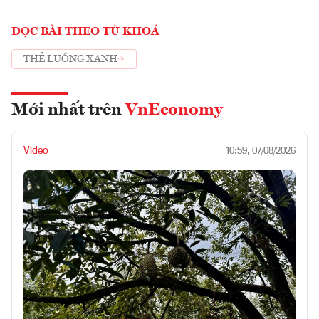
ĐỌC BÀI THEO TỪ KHOÁ
THẺ LUỒNG XANH
Mới nhất trên
VnEconomy
Video
10:59, 07/08/2026