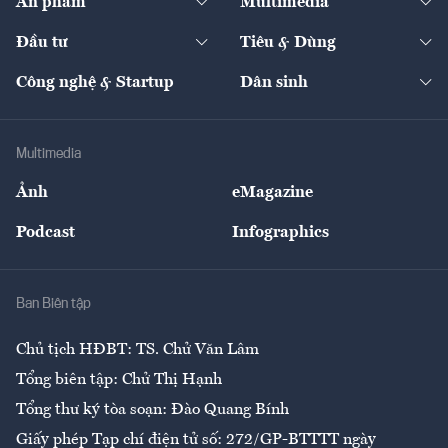
Ấn phẩm
Multimedia
Khung pháp lý
Start-up
Dự án
Công nghiệp
Chuyển động 24h
Đối thoại
The Guide
Video
Đầu tư
Tiêu & Dùng
Quản trị số
Cafe BĐS
Thị trường
Kinh doanh
Kết nối
Tạp chí kinh tế Việt Nam
eMagazine
Nhà đầu tư
Du lịch
Công nghệ & Startup
Dân sinh
Tư vấn
Nông sản
Doanh nhân
Tư vấn Tiêu & Dùng
Infographics
Hạ tầng
Sức khỏe
Khung pháp lý
Doanh nghiệp
Địa phương
Thị trường
Bảo hiểm
Multimedia
Sự kiện
Nhân lực
Ảnh
eMagazine
Đẹp +
An sinh
Podcast
Infographics
Giải trí
Y tế
Nhà
Ban Biên tập
Ẩm thực
Chủ tịch HĐBT: TS. Chử Văn Lâm
Tổng biên tập: Chử Thị Hạnh
Tổng thư ký tòa soạn: Đào Quang Bính
Giấy phép Tạp chí điện tử số: 272/GP-BTTTT ngày