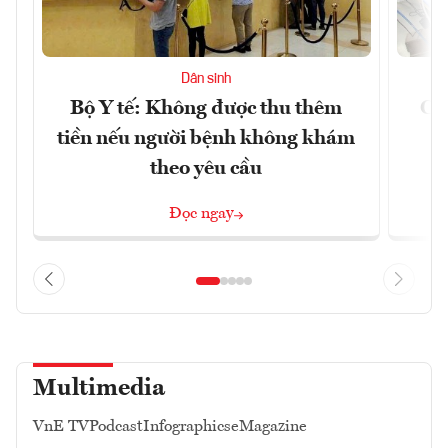
Dân sinh
Bộ Y tế: Không được thu thêm
Cắt
tiền nếu người bệnh không khám
l
theo yêu cầu
Đọc ngay
Multimedia
VnE TV
Podcast
Infographics
eMagazine