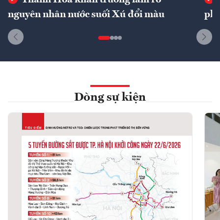
Thanh Hóa khẩn trương làm rõ
nguyên nhân nước suối Xú đổi màu
phí
Dòng sự kiện