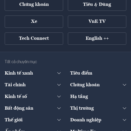
Chứng khoán
Tiêu & Dùng
Xe
VnE TV
Tech Connect
English ++
Tất cả chuyên mục
Kinh tế xanh
Tiêu điểm
Chuyển động xanh
Tài chính
Chứng khoán
Pháp lý
Ngân hàng
Doanh nghiệp niêm yết
Kinh tế số
Hạ tầng
Thương hiệu xanh
Thị trường vốn
Thị trường
Sản phẩm - Thị trường
Bất động sản
Thị trường
Diễn đàn
Thuế
Đầu tư
Tài sản số
Chính sách
Xuất nhập khẩu
Thế giới
Doanh nghiệp
Bảo hiểm
Quốc tế
Dịch vụ số
Thị trường
Khung pháp lý
Kinh tế
Chuyển động