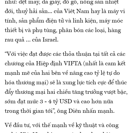
như: dệt may, da giày, đồ gỗ, nông sản nhiệt
đới, thuỷ hải sản... của Việt Nam hay là máy vi
tính, sản phẩm điện tử và linh kiện, máy móc
thiết bị và phụ tùng, phân bón các loại, hàng
rau quả … của Israel.
“Với việc đạt được các thỏa thuận tại tất cả các
chương của Hiệp định VIFTA (nhất là cam kết
mạnh mẽ của hai bên về nâng cao tỷ lệ tự do
hóa thương mại) sẽ là xung lực tích cực để thúc
đẩy thương mại hai chiều tăng trưởng vượt bậc,
sớm đạt mức 3 - 4 tỷ USD và cao hơn nữa
trong thời gian tới”, ông Diên nhấn mạnh.
Về đầu tư, với thế mạnh về kỹ thuật và công