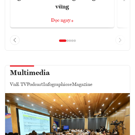
vững
Đọc ngay
Multimedia
VnE TV
Podcast
Infographics
eMagazine