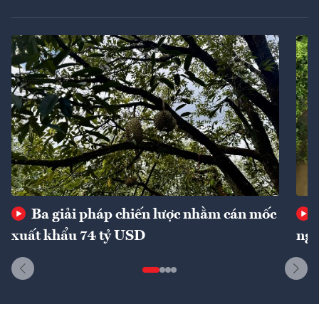
Ba giải pháp chiến lược nhằm cán mốc
xuất khẩu 74 tỷ USD
ngu