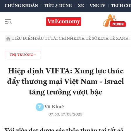
CHỨNG KHOÁN
TIÊU & DÙNG
XE
VNE TV
TECH CO
TIÊU ĐIỂM
ĐẦU TƯ
TÀI CHÍNH
KINH TẾ SỐ
KINH TẾ XANH
THỊ TRƯỜNG
Hiệp định VIFTA: Xung lực thúc
đẩy thương mại Việt Nam - Israel
tăng trưởng vượt bậc
Vũ Khuê
V
07:50, 17/08/2023
Với việc đạt được các thỏa thuận tại tất cả