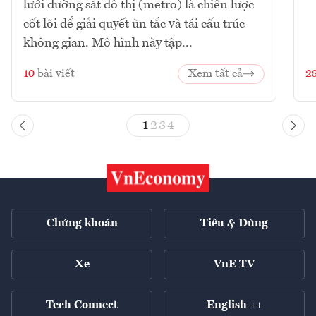
lưới đường sắt đô thị (metro) là chiến lược
cốt lõi để giải quyết ùn tắc và tái cấu trúc
không gian. Mô hình này tập...
10
bài viết
Xem tất cả
2
1
2
3
4
Chứng khoán
Tiêu & Dùng
Xe
VnE TV
Tech Connect
English ++