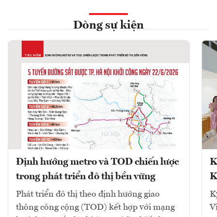
Dòng sự kiện
Định hướng metro và TOD chiến lược
K
trong phát triển đô thị bền vững
K
Phát triển đô thị theo định hướng giao
K
thông công cộng (TOD) kết hợp với mạng
V