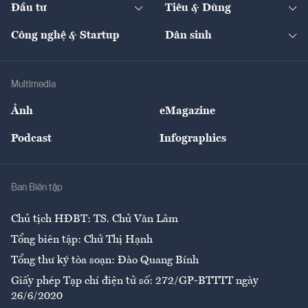
The Guide
Video
Đầu tư
Tiêu & Dùng
Quản trị số
Cafe BĐS
Thị trường
Kinh doanh
Kết nối
Tạp chí kinh tế Việt Nam
eMagazine
Nhà đầu tư
Du lịch
Công nghệ & Startup
Dân sinh
Tư vấn
Nông sản
Doanh nhân
Tư vấn Tiêu & Dùng
Infographics
Hạ tầng
Sức khỏe
Khung pháp lý
Doanh nghiệp
Địa phương
Thị trường
Bảo hiểm
Multimedia
Sự kiện
Nhân lực
Ảnh
eMagazine
Đẹp +
An sinh
Podcast
Infographics
Giải trí
Y tế
Nhà
Ban Biên tập
Ẩm thực
Chủ tịch HĐBT: TS. Chử Văn Lâm
Tổng biên tập: Chử Thị Hạnh
Tổng thư ký tòa soạn: Đào Quang Bính
Giấy phép Tạp chí điện tử số: 272/GP-BTTTT ngày
26/6/2020