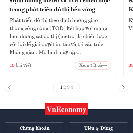
Định hướng metro và TOD chiến lược
K
trong phát triển đô thị bền vững
K
Phát triển đô thị theo định hướng giao
K
thông công cộng (TOD) kết hợp với mạng
V
lưới đường sắt đô thị (metro) là chiến lược
cốt lõi để giải quyết ùn tắc và tái cấu trúc
không gian. Mô hình này tập...
10
bài viết
Xem tất cả
2
1
2
3
4
Chứng khoán
Tiêu & Dùng