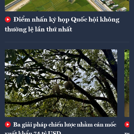
Điểm nhấn kỳ họp Quốc hội không
thường lệ lần thứ nhất
Ba giải pháp chiến lược nhằm cán mốc
xuất khẩu 74 tỷ USD
ngu