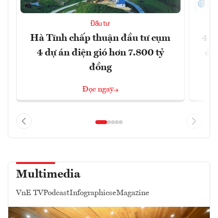
Đầu tư
Hà Tĩnh chấp thuận đầu tư cụm
41 
4 dự án điện gió hơn 7.800 tỷ
đồ
đồng
Đọc ngay
Multimedia
VnE TV
Podcast
Infographics
eMagazine