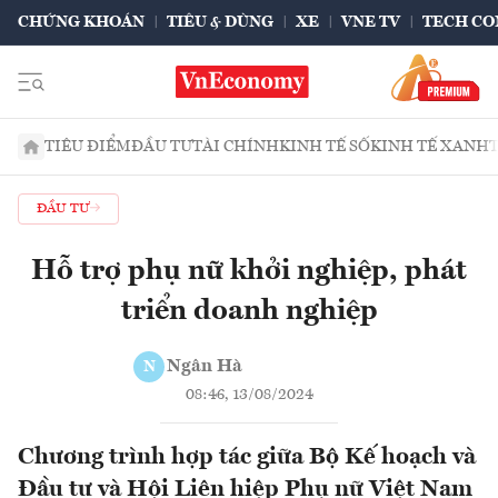
CHỨNG KHOÁN
TIÊU & DÙNG
XE
VNE TV
TECH CO
TIÊU ĐIỂM
ĐẦU TƯ
TÀI CHÍNH
KINH TẾ SỐ
KINH TẾ XANH
ĐẦU TƯ
Hỗ trợ phụ nữ khởi nghiệp, phát
triển doanh nghiệp
Ngân Hà
N
08:46, 13/08/2024
Chương trình hợp tác giữa Bộ Kế hoạch và
Đầu tư và Hội Liên hiệp Phụ nữ Việt Nam