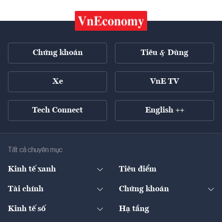
Chứng khoán
Tiêu & Dùng
Xe
VnE TV
Tech Connect
English ++
Tất cả chuyên mục
Kinh tế xanh
Tiêu điểm
Chuyển động xanh
Tài chính
Chứng khoán
Pháp lý
Ngân hàng
Doanh nghiệp niêm yết
Kinh tế số
Hạ tầng
Thương hiệu xanh
Thị trường vốn
Thị trường