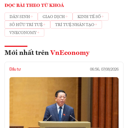
ĐỌC BÀI THEO TỪ KHOÁ
DÂN SINH
GIAO DỊCH
KINH TẾ SỐ
SỞ HỮU TRÍ TUỆ
TRÍ TUỆ NHÂN TẠO
VNECONOMY
Mới nhất trên
VnEconomy
Đầu tư
06:56, 07/08/2026