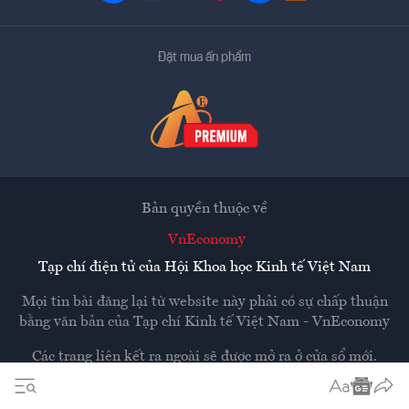
Đặt mua ấn phẩm
Bản quyền thuộc về
VnEconomy
Tạp chí điện tử của Hội Khoa học Kinh tế Việt Nam
Mọi tin bài đăng lại từ website này phải có sự chấp thuận
bằng văn bản của
Tạp chí Kinh tế Việt Nam - VnEconomy
Các trang liên kết ra ngoài sẽ được mở ra ở cửa sổ mới.
VnEconomy không chịu trách nhiệm nội dung các trang
ngoài.