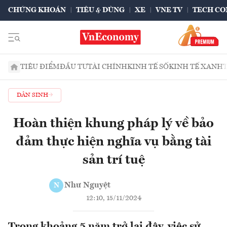
CHỨNG KHOÁN
TIÊU & DÙNG
XE
VNE TV
TECH CO
TIÊU ĐIỂM
ĐẦU TƯ
TÀI CHÍNH
KINH TẾ SỐ
KINH TẾ XANH
DÂN SINH
Hoàn thiện khung pháp lý về bảo
đảm thực hiện nghĩa vụ bằng tài
sản trí tuệ
Như Nguyệt
N
12:10, 15/11/2024
Trong khoảng 5 năm trở lại đây, việc sử