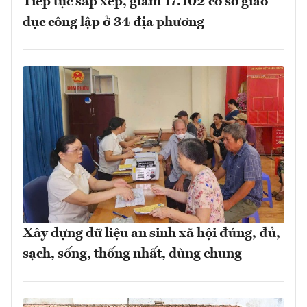
Tiếp tục sắp xếp, giảm 17.102 cơ sở giáo
dục công lập ở 34 địa phương
Xây dựng dữ liệu an sinh xã hội đúng, đủ,
sạch, sống, thống nhất, dùng chung