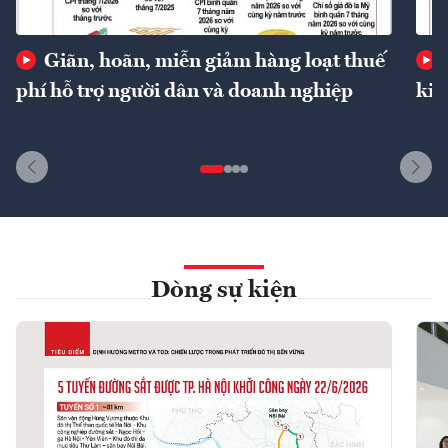
Giãn, hoãn, miễn giảm hàng loạt thuế
phí hỗ trợ người dân và doanh nghiệp
kin
Dòng sự kiện