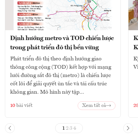
Định hướng metro và TOD chiến lược
K
trong phát triển đô thị bền vững
K
Phát triển đô thị theo định hướng giao
K
thông công cộng (TOD) kết hợp với mạng
V
lưới đường sắt đô thị (metro) là chiến lược
cốt lõi để giải quyết ùn tắc và tái cấu trúc
không gian. Mô hình này tập...
10
bài viết
Xem tất cả
2
1
2
3
4