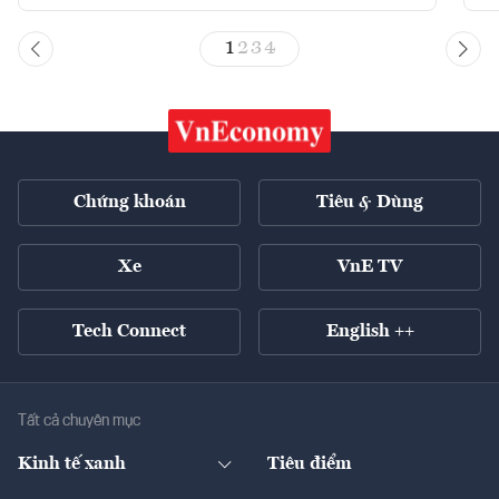
1
2
3
4
Chứng khoán
Tiêu & Dùng
Xe
VnE TV
Tech Connect
English ++
Tất cả chuyên mục
Kinh tế xanh
Tiêu điểm
Chuyển động xanh