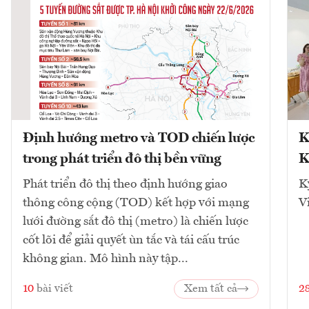
Định hướng metro và TOD chiến lược
K
trong phát triển đô thị bền vững
K
Phát triển đô thị theo định hướng giao
K
thông công cộng (TOD) kết hợp với mạng
V
lưới đường sắt đô thị (metro) là chiến lược
cốt lõi để giải quyết ùn tắc và tái cấu trúc
không gian. Mô hình này tập...
10
bài viết
Xem tất cả
2