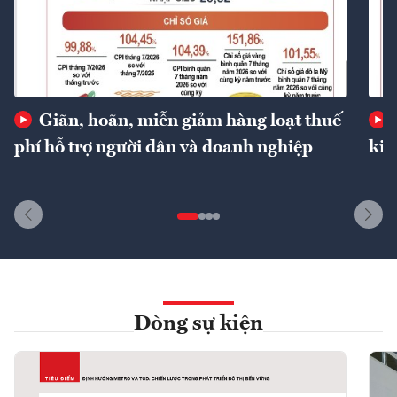
Giãn, hoãn, miễn giảm hàng loạt thuế
phí hỗ trợ người dân và doanh nghiệp
kin
Dòng sự kiện