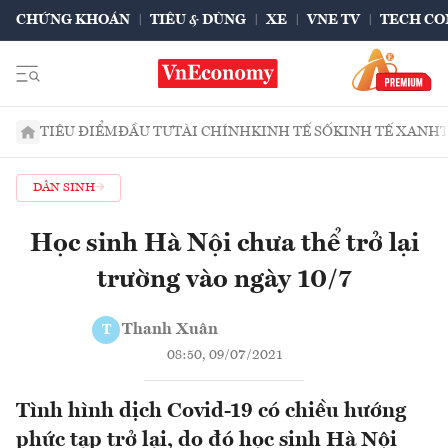
CHỨNG KHOÁN
TIÊU & DÙNG
XE
VNE TV
TECH CO
TIÊU ĐIỂM
ĐẦU TƯ
TÀI CHÍNH
KINH TẾ SỐ
KINH TẾ XANH
DÂN SINH
Học sinh Hà Nội chưa thể trở lại
trường vào ngày 10/7
Thanh Xuân
T
08:50, 09/07/2021
Tình hình dịch Covid-19 có chiều hướng
phức tạp trở lại, do đó học sinh Hà Nội