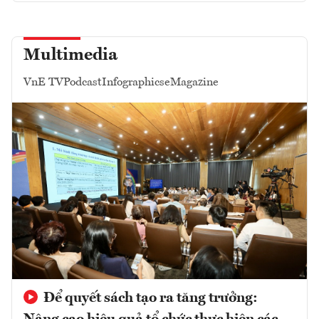
Multimedia
VnE TV
Podcast
Infographics
eMagazine
Để quyết sách tạo ra tăng trưởng: