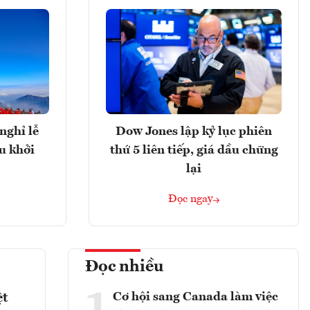
nghỉ lễ
Dow Jones lập kỷ lục phiên
u khởi
thứ 5 liên tiếp, giá dầu chững
lại
Đọc ngay
Đọc nhiều
1
Cơ hội sang Canada làm việc
ệt