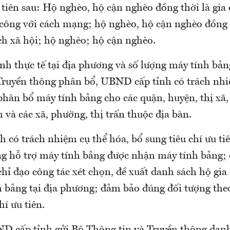
 tiên sau: Hộ nghèo, hộ cận nghèo đồng thời là gia
 công với cách mạng; hộ nghèo, hộ cận nghèo đồng t
ch xã hội; hộ nghèo; hộ cận nghèo.
ình thực tế tại địa phương và số lượng máy tính bả
Truyền thông phân bổ, UBND cấp tỉnh có trách nhi
 phân bổ máy tính bảng cho các quận, huyện, thị xã
h và các xã, phường, thị trấn thuộc địa bàn.
có trách nhiệm cụ thể hóa, bổ sung tiêu chí ưu ti
ng hỗ trợ máy tính bảng được nhận máy tính bảng; 
 chỉ đạo công tác xét chọn, đề xuất danh sách hộ gi
 bảng tại địa phương; đảm bảo đúng đối tượng the
hí ưu tiên.