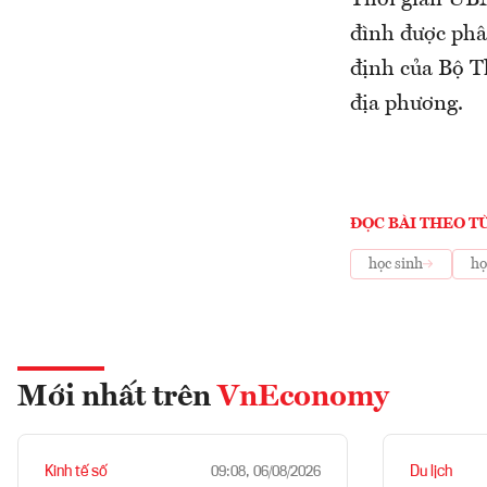
Thời gian UBN
đình được phâ
định của Bộ T
địa phương.
ĐỌC BÀI THEO T
học sinh
họ
Mới nhất trên
VnEconomy
Kinh tế số
Du lịch
09:08, 06/08/2026