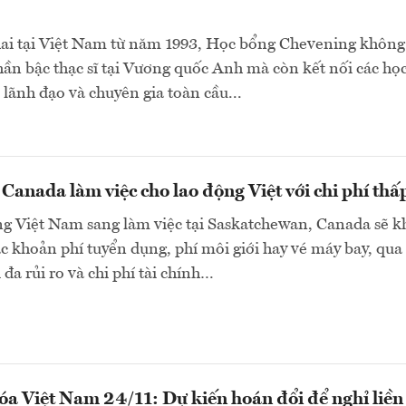
hai tại Việt Nam từ năm 1993, Học bổng Chevening không
phần bậc thạc sĩ tại Vương quốc Anh mà còn kết nối các họ
 lãnh đạo và chuyên gia toàn cầu...
 Canada làm việc cho lao động Việt với chi phí thấ
ng Việt Nam sang làm việc tại Saskatchewan, Canada sẽ 
các khoản phí tuyển dụng, phí môi giới hay vé máy bay, qua
 đa rủi ro và chi phí tài chính…
a Việt Nam 24/11: Dự kiến hoán đổi để nghỉ liền