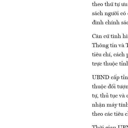
theo thứ tự ưu
sách người có
đình chính sá
Căn cứ tình h
Thông tin và 
tiêu chí, cách
trực thuộc tỉn
UBND cấp tỉnh 
thuộc đối tượ
tự, thủ tục và
nhận máy tính
theo các tiêu c