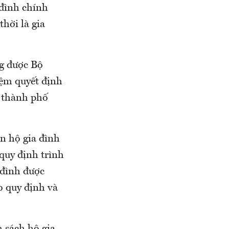
 đình chính
hời là gia
ng được Bộ
ệm quyết định
, thành phố
ên hộ gia đình
quy định trình
a đình được
o quy định và