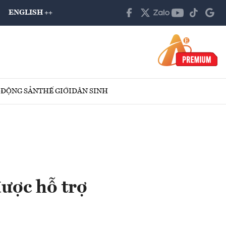
ENGLISH ++
 ĐỘNG SẢN
THẾ GIỚI
DÂN SINH
ược hỗ trợ