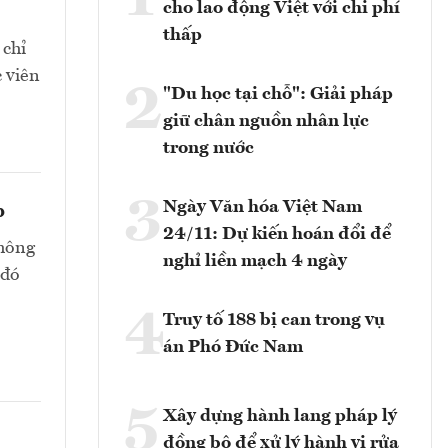
cho lao động Việt với chi phí
thấp
 chỉ
c viên
2
"Du học tại chỗ": Giải pháp
giữ chân nguồn nhân lực
trong nước
3
Ngày Văn hóa Việt Nam
p
24/11: Dự kiến hoán đổi để
không
nghỉ liền mạch 4 ngày
 đó
4
Truy tố 188 bị can trong vụ
án Phó Đức Nam
5
Xây dựng hành lang pháp lý
đồng bộ để xử lý hành vi rửa