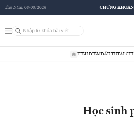
Thứ Năm, 06/08/2026
CHỨNG KHOÁN
TIÊU ĐIỂM
ĐẦU TƯ
TÀI CH
Học sinh 