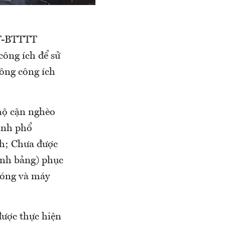
TT-BTTTT
công ích để sử
ông công ích
 hộ cận nghèo
sinh phổ
nh; Chưa được
ính bảng) phục
Sóng và máy
được thực hiện