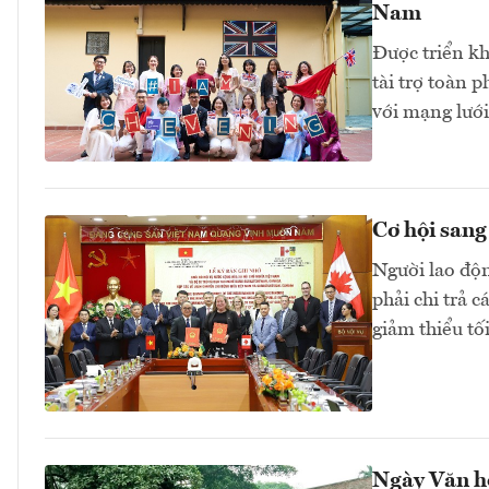
Nam
Được triển k
tài trợ toàn 
với mạng lưới
Cơ hội sang
Người lao độ
phải chi trả 
giảm thiểu tối
Ngày Văn hó