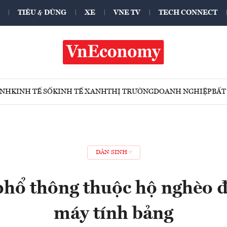
TIÊU & DÙNG
XE
VNE TV
TECH CONNECT
ÍNH
KINH TẾ SỐ
KINH TẾ XANH
THỊ TRƯỜNG
DOANH NGHIỆP
BẤT
DÂN SINH
phổ thông thuộc hộ nghèo đ
máy tính bảng