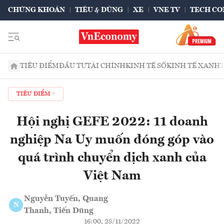
CHỨNG KHOÁN
TIÊU & DÙNG
XE
VNE TV
TECH CO
TIÊU ĐIỂM
ĐẦU TƯ
TÀI CHÍNH
KINH TẾ SỐ
KINH TẾ XANH
TIÊU ĐIỂM
Hội nghị GEFE 2022: 11 doanh
nghiệp Na Uy muốn đóng góp vào
quá trình chuyển dịch xanh của
Việt Nam
Nguyễn Tuyến, Quang
N
Thanh, Tiến Dũng
16:00, 28/11/2022