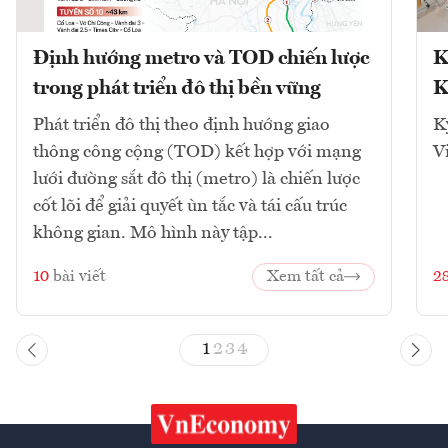
Định hướng metro và TOD chiến lược
K
trong phát triển đô thị bền vững
K
Phát triển đô thị theo định hướng giao
K
thông công cộng (TOD) kết hợp với mạng
V
lưới đường sắt đô thị (metro) là chiến lược
cốt lõi để giải quyết ùn tắc và tái cấu trúc
không gian. Mô hình này tập...
10
bài viết
Xem tất cả
2
1
2
3
4