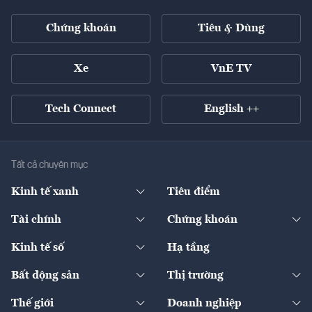
Chứng khoán
Tiêu & Dùng
Xe
VnE TV
Tech Connect
English ++
Tất cả chuyên mục
Kinh tế xanh
Tiêu điểm
Chuyển động xanh
Tài chính
Chứng khoán
Pháp lý
Ngân hàng
Doanh nghiệp niêm yết
Kinh tế số
Hạ tầng
Thương hiệu xanh
Thị trường vốn
Thị trường
Sản phẩm - Thị trường
Bất động sản
Thị trường
Diễn đàn
Thuế
Đầu tư
Tài sản số
Chính sách
Xuất nhập khẩu
Thế giới
Doanh nghiệp
Bảo hiểm
Quốc tế