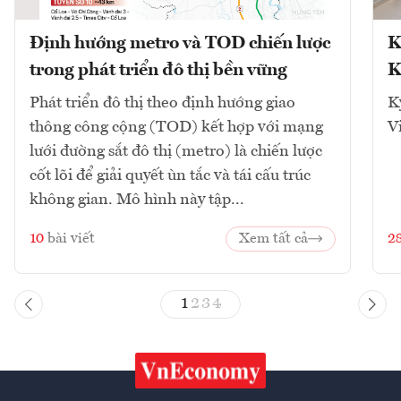
Định hướng metro và TOD chiến lược
K
trong phát triển đô thị bền vững
K
Phát triển đô thị theo định hướng giao
K
thông công cộng (TOD) kết hợp với mạng
V
lưới đường sắt đô thị (metro) là chiến lược
cốt lõi để giải quyết ùn tắc và tái cấu trúc
không gian. Mô hình này tập...
10
bài viết
Xem tất cả
2
1
2
3
4