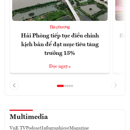
Địa phương
Hải Phòng tiếp tục điều chỉnh
Ba 
kịch bản để đạt mục tiêu tăng
trưởng 13%
Đọc ngay
Multimedia
VnE TV
Podcast
Infographics
eMagazine