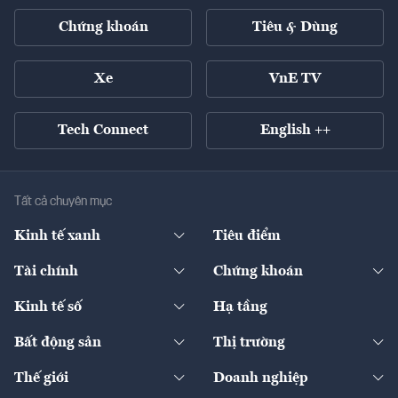
Chứng khoán
Tiêu & Dùng
Xe
VnE TV
Tech Connect
English ++
Tất cả chuyên mục
Kinh tế xanh
Tiêu điểm
Chuyển động xanh
Tài chính
Chứng khoán
Pháp lý
Ngân hàng
Doanh nghiệp niêm yết
Kinh tế số
Hạ tầng
Thương hiệu xanh
Thị trường vốn
Thị trường
Sản phẩm - Thị trường
Bất động sản
Thị trường
Diễn đàn
Thuế
Đầu tư
Tài sản số
Chính sách
Xuất nhập khẩu
Thế giới
Doanh nghiệp
Bảo hiểm
Quốc tế
Dịch vụ số
Thị trường
Khung pháp lý