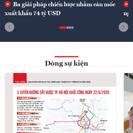
Ba giải pháp chiến lược nhằm cán mốc
xuất khẩu 74 tỷ USD
ngu
Dòng sự kiện