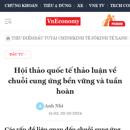
CHỨNG KHOÁN
TIÊU & DÙNG
XE
VNE TV
TECH CO
TIÊU ĐIỂM
ĐẦU TƯ
TÀI CHÍNH
KINH TẾ SỐ
KINH TẾ XANH
ĐẦU TƯ
Hội thảo quốc tế thảo luận về
chuỗi cung ứng bền vững và tuần
hoàn
Anh Nhi
A
15:03, 20/10/2024
Các vấn đề liên quan đến chuỗi cung ứng