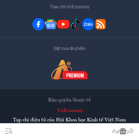
Theo dõi VnEconomy
Đặt mua ấn phẩm
Bản quyền thuộc về
VnEconomy
Tạp chí điện tử của Hội Khoa học Kinh tế Việt Nam
Mọi tin bài đăng lại từ website này phải có sự chấp thuận
bằng văn bản của
Tạp chí Kinh tế Việt Nam - VnEconomy