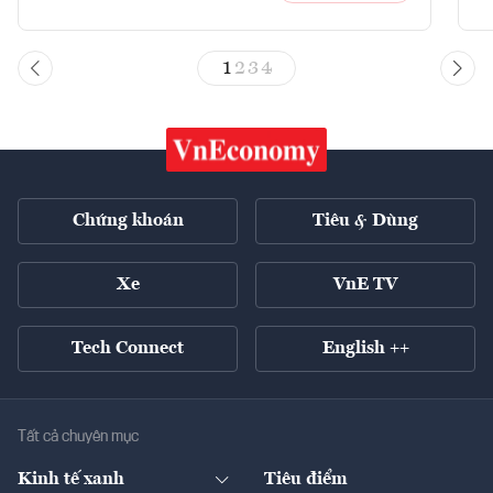
1
2
3
4
Chứng khoán
Tiêu & Dùng
Xe
VnE TV
Tech Connect
English ++
Tất cả chuyên mục
Kinh tế xanh
Tiêu điểm