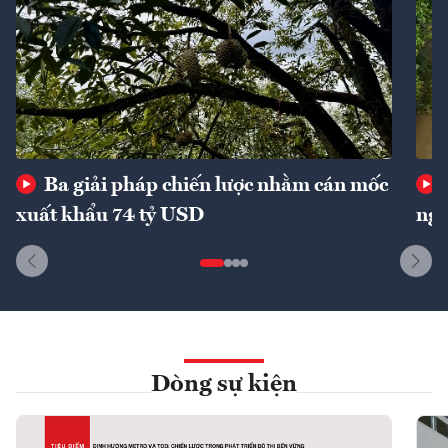
Ba giải pháp chiến lược nhằm cán mốc
xuất khẩu 74 tỷ USD
ngu
Dòng sự kiện