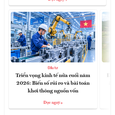
Đầu tư
Triển vọng kinh tế nửa cuối năm
Đồn
2026: Biến số rủi ro và bài toán
3 
khơi thông nguồn vốn
Đọc ngay