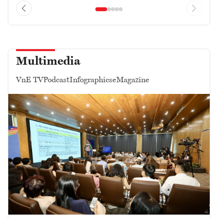
Multimedia
VnE TV
Podcast
Infographics
eMagazine