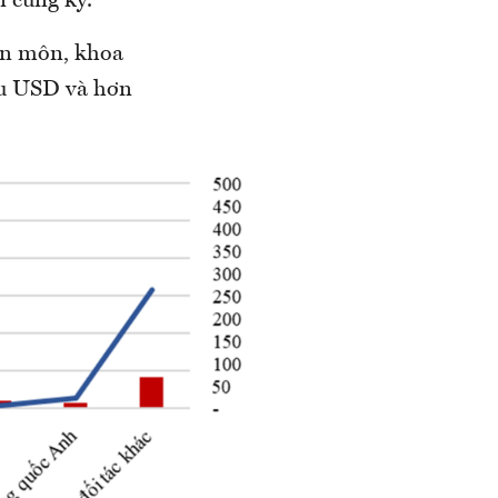
i cùng kỳ.
yên môn, khoa
iệu USD và hơn