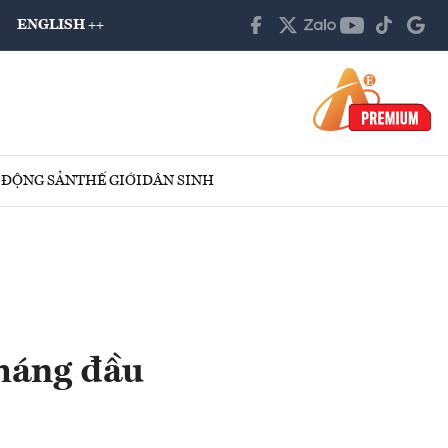
ENGLISH ++
 ĐỘNG SẢN
THẾ GIỚI
DÂN SINH
tháng đầu