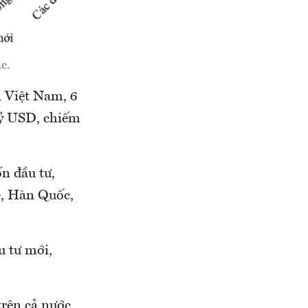
c.
i Việt Nam, 6
tỷ USD, chiếm
n đầu tư,
), Hàn Quốc,
u tư mới,
trên cả nước