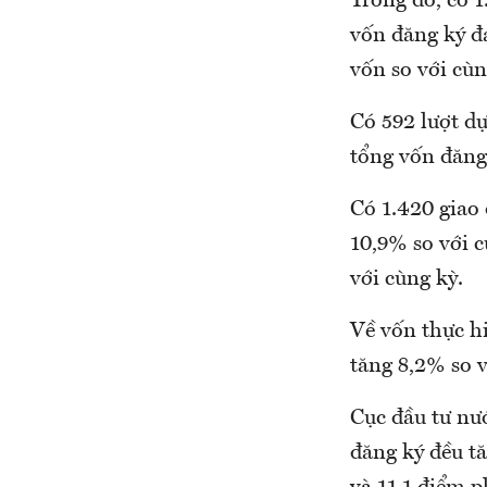
Trong đó, có 1
vốn đăng ký đạ
vốn so với cù
Có 592 lượt dự
tổng vốn đăng
Có 1.420 giao
10,9% so với c
với cùng kỳ.
Về vốn thực h
tăng 8,2% so 
Cục đầu tư nướ
đăng ký đều tă