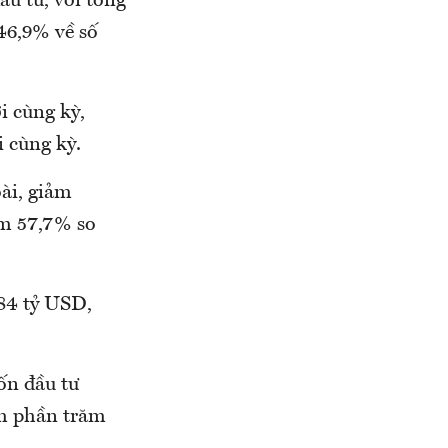
ầu tư, với tổng
46,9% về số
i cùng kỳ,
 cùng kỳ.
ài, giảm
ảm 57,7% so
,84 tỷ USD,
ốn đầu tư
ểm phần trăm