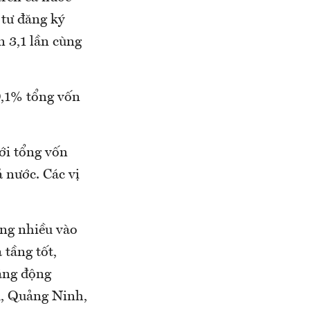
 tư đăng ký
 3,1 lần cùng
0,1% tổng vốn
ới tổng vốn
 nước. Các vị
ung nhiều vào
 tầng tốt,
năng động
u, Quảng Ninh,