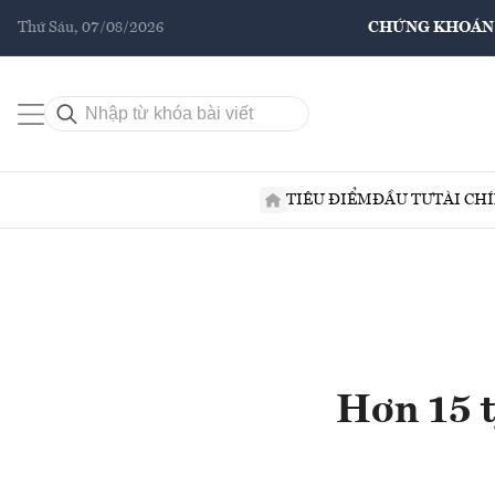
Thứ Sáu, 07/08/2026
CHỨNG KHOÁN
TIÊU ĐIỂM
ĐẦU TƯ
TÀI CH
Hơn 15 t