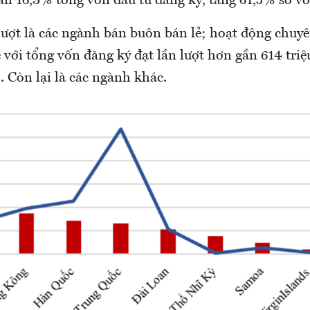
n 16,3% tổng vốn đầu tư đăng ký, tăng 61,5% so vớ
 lượt là các ngành bán buôn bán lẻ; hoạt động chu
 với tổng vốn đăng ký đạt lần lượt hơn gần 614 tr
 Còn lại là các ngành khác.