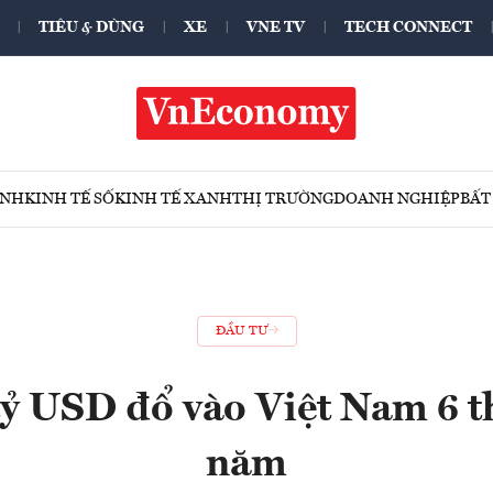
TIÊU & DÙNG
XE
VNE TV
TECH CONNECT
ÍNH
KINH TẾ SỐ
KINH TẾ XANH
THỊ TRƯỜNG
DOANH NGHIỆP
BẤT
ĐẦU TƯ
ỷ USD đổ vào Việt Nam 6 
năm