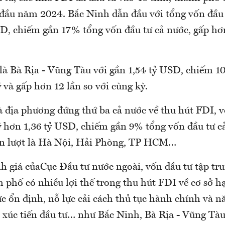
 đầu năm 2024. Bắc Ninh dẫn đầu với tổng vốn đầu
SD, chiếm gần 17% tổng vốn đầu tư cả nước, gấp hơn
là Bà Rịa - Vũng Tàu với gần 1,54 tỷ USD, chiếm 1
 và gấp hơn 12 lần so với cùng kỳ.
 địa phương đứng thứ ba cả nước về thu hút FDI, v
ý hơn 1,36 tỷ USD, chiếm gần 9% tổng vốn đầu tư cả
 lần lượt là Hà Nội, Hải Phòng, TP HCM…
h giá củaCục Đầu tư nước ngoài, vốn đầu tư tập tr
h phố có nhiều lợi thế trong thu hút FDI về cơ sở hạ
c ổn định, nỗ lực cải cách thủ tục hành chính và 
c xúc tiến đầu tư… như Bắc Ninh, Bà Rịa - Vũng Tà