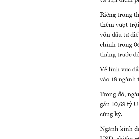
và 11,1 điểm 
Riêng trong t
thêm vượt trộ
vốn đầu tư điề
chỉnh trong 06
tháng trước đó
Về lĩnh vực đầ
vào 18 ngành 
Trong đó, ngàn
gần 10,69 tỷ 
cùng kỳ.
Ngành kinh do