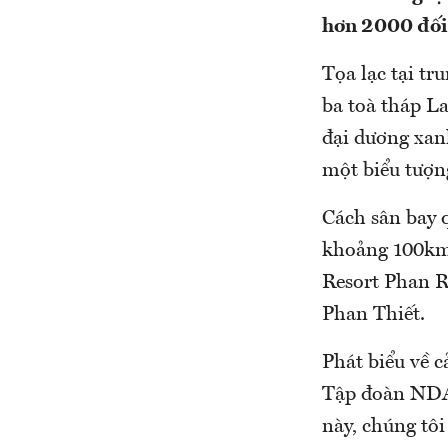
hơn 2000 đối 
Tọa lạc tại t
ba toà tháp L
đại dương xan
một biểu tượn
Cách sân bay
khoảng 100km
Resort Phan Ra
Phan Thiết.
Phát biểu về 
Tập đoàn NDA- 
này, chúng tôi