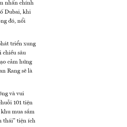
ểm nhấn chính
ố Dubai, khi
ong đó, nổi
phát triển xung
 chiều sâu
 tạo cảm hứng
an Rang sẽ là
ỡng và vui
huỗi 101 tiện
i, khu mua sắm
 thái" tiện ích