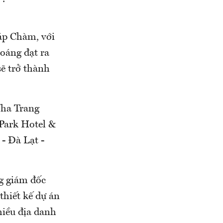
áp Chàm, với
oáng đạt ra
ẽ trở thành
Nha Trang
Park Hotel &
 - Đà Lạt -
g giám đốc
thiết kế dự án
nhiều địa danh