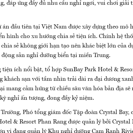
g, đáp ứng đầy đủ nhu cầu nghỉ ngơi, vui chơi giải 
ự án đầu tiên tại Việt Nam được xây dựng theo mô 
n hình cho xu hướng chia sẻ tiện ích. Chính hệ thố
chia sẻ không giới hạn tạo nên khác biệt lớn của d
 động sản nghỉ dưỡng biển tại miền Trung.
 tiện ích nổi bật, tổ hợp SunBay Park Hotel & Res
 khách sạn với tầm nhìn trải dài ra đại dương xanh
đại mang cảm hứng từ chiều sâu văn hóa bản địa sẽ
kỳ nghỉ ấn tượng, đong đầy kỷ niệm.
rường, Phó tổng giám đốc Tập đoàn Crystal Bay, c
otel & Resort Phan Rang được quản lý bởi Crystal
đơn vị đang quản lý Khu nghỉ dưỡng Cam Ranh Rivi