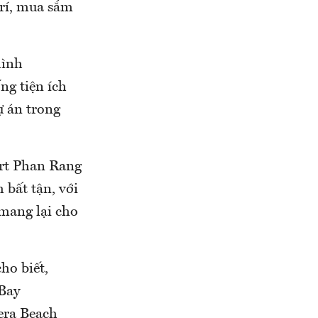
trí, mua sắm
hình
ng tiện ích
ự án trong
ort Phan Rang
 bất tận, với
 mang lại cho
ho biết,
 Bay
era Beach