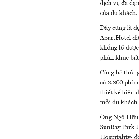
dịch vụ đa dạn
của du khách.
Đây cũng là d
ApartHotel điể
khổng lồ được 
phân khúc bất
Cùng hệ thống
có 3.300 phòng
thiết kế hiện 
mỗi du khách 
Ông Ngô Hữu T
SunBay Park H
Hospitality- 