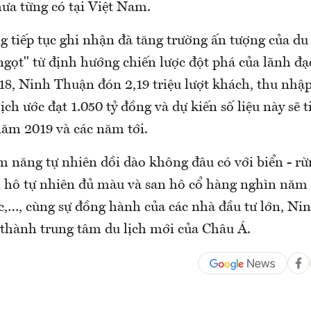
hưa từng có tại Việt Nam.
 tiếp tục ghi nhận đà tăng trường ấn tượng của du
ngọt" từ định hướng chiến lược đột phá của lãnh đạ
8, Ninh Thuận đón 2,19 triệu lượt khách, thu nhập
ịch ước đạt 1.050 tỷ đồng và dự kiến số liệu này sẽ t
ăm 2019 và các năm tới.
 năng tự nhiên dồi dào không đâu có với biển - rừ
 hô tự nhiên đủ màu và san hô cổ hàng nghìn năm 
ắc,…, cùng sự đồng hành của các nhà đầu tư lớn, N
 thành trung tâm du lịch mới của Châu Á.