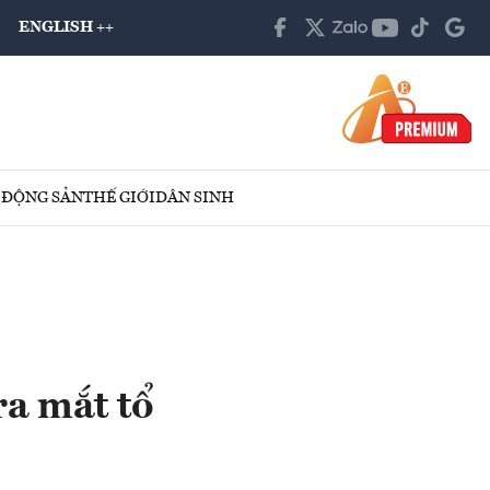
ENGLISH ++
 ĐỘNG SẢN
THẾ GIỚI
DÂN SINH
ra mắt tổ