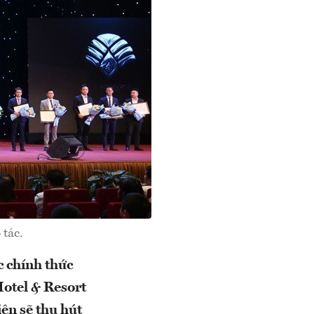
 tác.
c chính thức
Hotel & Resort
ện sẽ thu hút