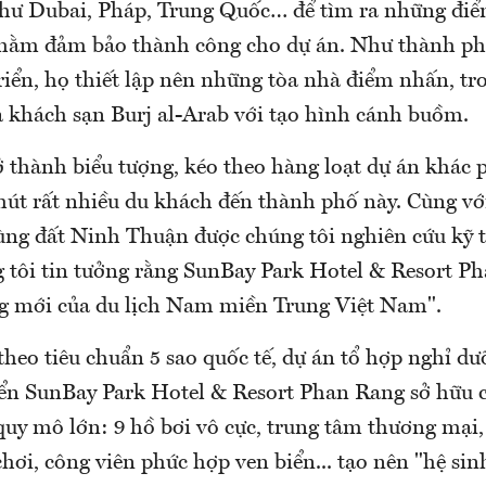
 như Dubai, Pháp, Trung Quốc… để tìm ra những đi
 nhằm đảm bảo thành công cho dự án. Như thành ph
riển, họ thiết lập nên những tòa nhà điểm nhấn, tr
à khách sạn Burj al-Arab với tạo hình cánh buồm.
 thành biểu tượng, kéo theo hàng loạt dự án khác 
hút rất nhiều du khách đến thành phố này. Cùng với
ùng đất Ninh Thuận được chúng tôi nghiên cứu kỹ
g tôi tin tưởng rằng SunBay Park Hotel & Resort Ph
g mới của du lịch Nam miền Trung Việt Nam".
theo tiêu chuẩn 5 sao quốc tế, dự án tổ hợp nghỉ dư
biển SunBay Park Hotel & Resort Phan Rang sở hữu c
 quy mô lớn: 9 hồ bơi vô cực, trung tâm thương mạ
chơi, công viên phức hợp ven biển... tạo nên "hệ sinh