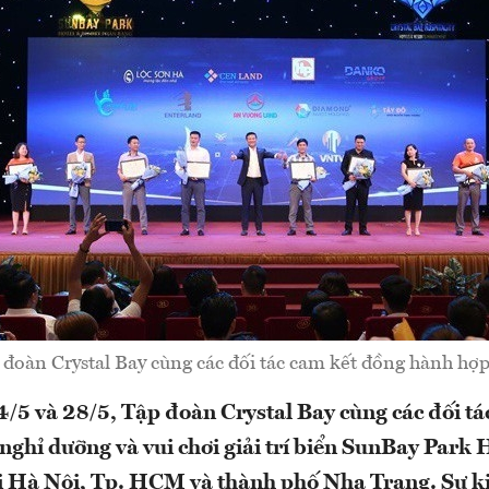
đoàn Crystal Bay cùng các đối tác cam kết đồng hành hợp
/5 và 28/5, Tập đoàn Crystal Bay cùng các đối tá
 nghỉ dưỡng và vui chơi giải trí biển SunBay Park 
 Hà Nội, Tp. HCM và thành phố Nha Trang. Sự ki