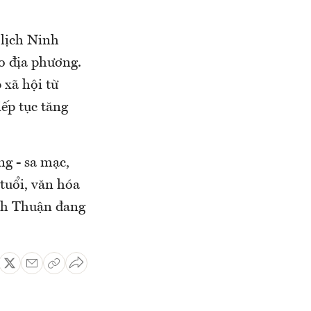
 lịch Ninh
o địa phương.
 xã hội từ
iếp tục tăng
ng - sa mạc,
tuổi, văn hóa
inh Thuận đang