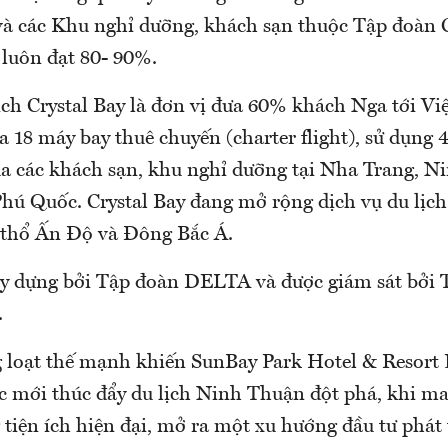
và các Khu nghỉ dưỡng, khách sạn thuộc Tập đoàn C
c luôn đạt 80- 90%.
ịch Crystal Bay là đơn vị đưa 60% khách Nga tới 
 18 máy bay thuê chuyến (charter flight), sử dụng 4
 các khách sạn, khu nghỉ dưỡng tại Nha Trang, N
hú Quốc. Crystal Bay đang mở rộng dịch vụ du lịch
 thổ Ấn Độ và Đông Bắc Á.
y dựng bởi Tập đoàn DELTA và được giám sát bởi 
.
g loạt thế mạnh khiến SunBay Park Hotel & Resort
c mới thúc đẩy du lịch Ninh Thuận đột phá, khi ma
tiện ích hiện đại, mở ra một xu hướng đầu tư phát 