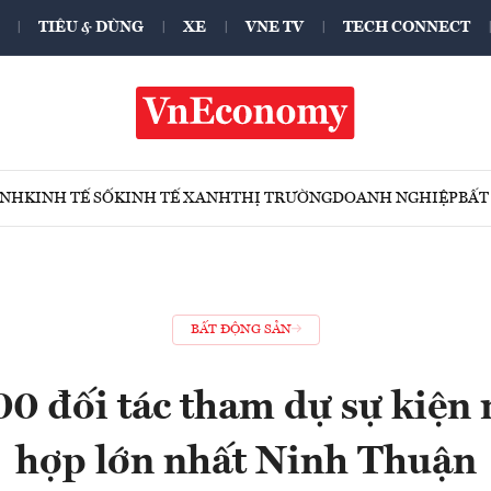
TIÊU & DÙNG
XE
VNE TV
TECH CONNECT
ÍNH
KINH TẾ SỐ
KINH TẾ XANH
THỊ TRƯỜNG
DOANH NGHIỆP
BẤT
BẤT ĐỘNG SẢN
 đối tác tham dự sự kiện 
hợp lớn nhất Ninh Thuận