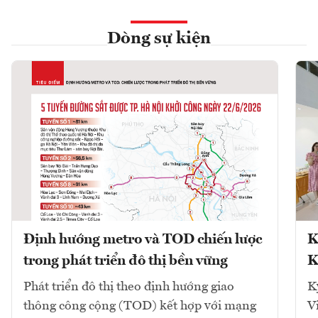
Dòng sự kiện
Định hướng metro và TOD chiến lược
K
trong phát triển đô thị bền vững
K
Phát triển đô thị theo định hướng giao
K
thông công cộng (TOD) kết hợp với mạng
V