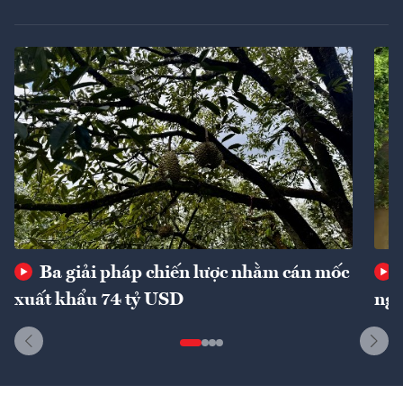
Ba giải pháp chiến lược nhằm cán mốc
xuất khẩu 74 tỷ USD
ngu