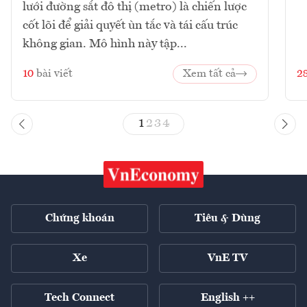
lưới đường sắt đô thị (metro) là chiến lược
cốt lõi để giải quyết ùn tắc và tái cấu trúc
không gian. Mô hình này tập...
10
bài viết
Xem tất cả
2
1
2
3
4
Chứng khoán
Tiêu & Dùng
Xe
VnE TV
Tech Connect
English ++