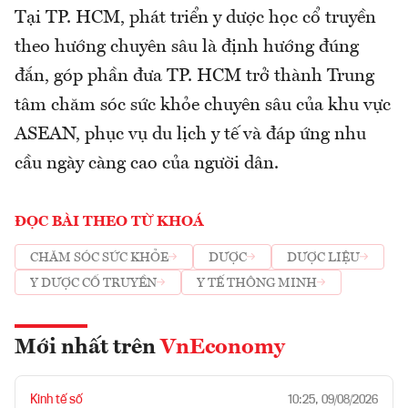
Tại TP. HCM, phát triển y dược học cổ truyền
theo hướng chuyên sâu là định hướng đúng
đắn, góp phần đưa TP. HCM trở thành Trung
tâm chăm sóc sức khỏe chuyên sâu của khu vực
ASEAN, phục vụ du lịch y tế và đáp ứng nhu
cầu ngày càng cao của người dân.
ĐỌC BÀI THEO TỪ KHOÁ
CHĂM SÓC SỨC KHỎE
DƯỢC
DƯỢC LIỆU
Y DƯỢC CỔ TRUYỀN
Y TẾ THÔNG MINH
Mới nhất trên
VnEconomy
Kinh tế số
10:25, 09/08/2026