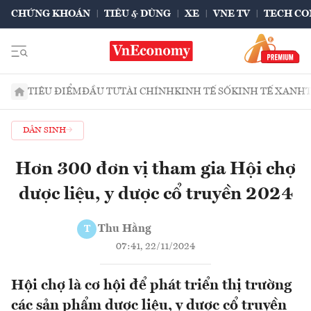
CHỨNG KHOÁN
TIÊU & DÙNG
XE
VNE TV
TECH CO
TIÊU ĐIỂM
ĐẦU TƯ
TÀI CHÍNH
KINH TẾ SỐ
KINH TẾ XANH
DÂN SINH
Hơn 300 đơn vị tham gia Hội chợ
dược liệu, y dược cổ truyền 2024
Thu Hằng
T
07:41, 22/11/2024
Hội chợ là cơ hội để phát triển thị trường
các sản phẩm dược liệu, y dược cổ truyền