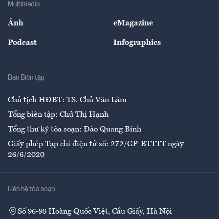
Bảo hiểm
Multimedia
Sự kiện
Nhân lực
Ảnh
eMagazine
Đẹp +
An sinh
Podcast
Infographics
Giải trí
Y tế
Nhà
Ban Biên tập
Ẩm thực
Chủ tịch HĐBT: TS. Chử Văn Lâm
Tổng biên tập: Chử Thị Hạnh
Tổng thư ký tòa soạn: Đào Quang Bính
Giấy phép Tạp chí điện tử số: 272/GP-BTTTT ngày
26/6/2020
Liên hệ tòa soạn
Số 96-98 Hoàng Quốc Việt, Cầu Giấy, Hà Nội