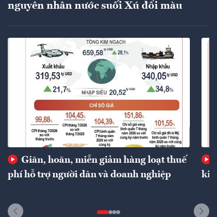
nguyên nhân nước suối Xú đổi màu
Giãn, hoãn, miễn giảm hàng loạt thuế
phí hỗ trợ người dân và doanh nghiệp
kin