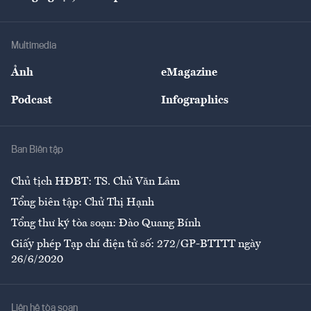
Doanh nhân
Tư vấn Tiêu & Dùng
Infographics
Hạ tầng
Sức khỏe
Khung pháp lý
Doanh nghiệp
Địa phương
Thị trường
Bảo hiểm
Multimedia
Sự kiện
Nhân lực
Ảnh
eMagazine
Đẹp +
An sinh
Podcast
Infographics
Giải trí
Y tế
Nhà
Ban Biên tập
Ẩm thực
Chủ tịch HĐBT: TS. Chử Văn Lâm
Tổng biên tập: Chử Thị Hạnh
Tổng thư ký tòa soạn: Đào Quang Bính
Giấy phép Tạp chí điện tử số: 272/GP-BTTTT ngày
26/6/2020
Liên hệ tòa soạn