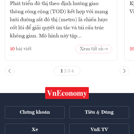
Phát triển đô thị theo định hướng giao
K
thông công cộng (TOD) kết hợp với mạng
V
lưới đường sắt đô thị (metro) là chiến lược
cốt lõi để giải quyết ùn tắc và tái cấu trúc
không gian. Mô hình này tập...
10
bài viết
Xem tất cả
2
1
2
3
4
Chứng khoán
Tiêu & Dùng
Xe
VnE TV