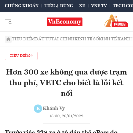
CHỨNG KHOÁN
TIÊU & DÙNG
XE
VNE TV
TECH CO
TIÊU ĐIỂM
ĐẦU TƯ
TÀI CHÍNH
KINH TẾ SỐ
KINH TẾ XANH
TIÊU ĐIỂM
Hơn 300 xe không qua được trạm
thu phí, VETC cho biết là lỗi kết
nối
Khánh Vy
K
18:30, 26/01/2022
Trước việc 328 xe ô tô dán thẻ ePass do