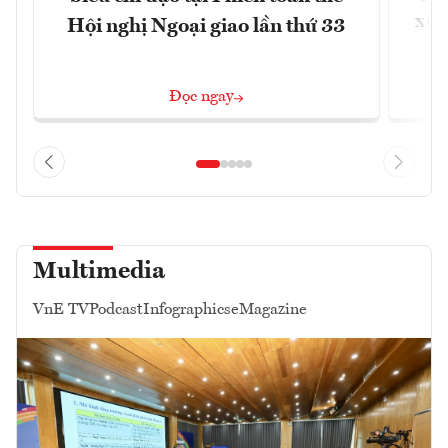
xem
Hội nghị Ngoại giao lần thứ 33
Đọc ngay
Multimedia
VnE TV
Podcast
Infographics
eMagazine