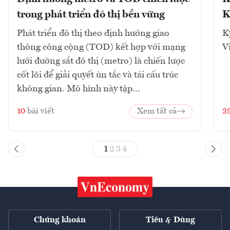
trong phát triển đô thị bền vững
K
Phát triển đô thị theo định hướng giao
K
thông công cộng (TOD) kết hợp với mạng
V
lưới đường sắt đô thị (metro) là chiến lược
cốt lõi để giải quyết ùn tắc và tái cấu trúc
không gian. Mô hình này tập...
10
bài viết
Xem tất cả
2
1
2
3
4
Chứng khoán
Tiêu & Dùng