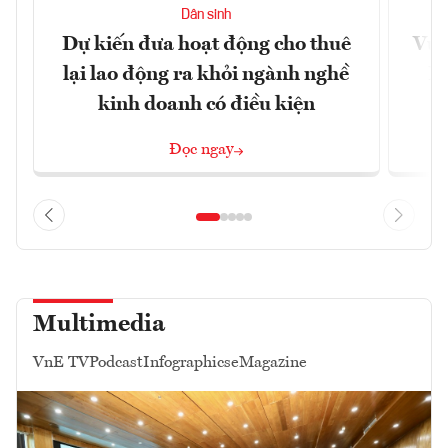
Dân sinh
Dự kiến đưa hoạt động cho thuê
Vươ
lại lao động ra khỏi ngành nghề
Họ
kinh doanh có điều kiện
Đọc ngay
Multimedia
VnE TV
Podcast
Infographics
eMagazine