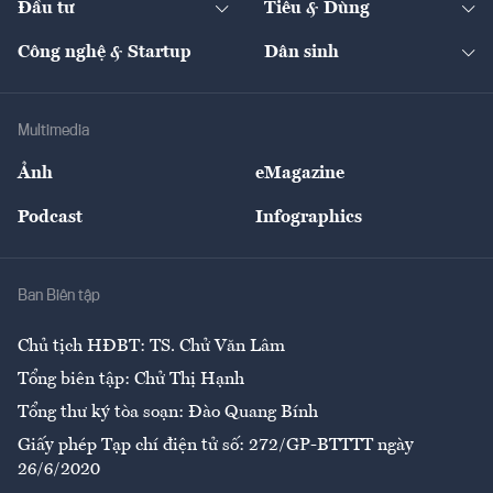
Đầu tư
Tiêu & Dùng
Quản trị số
Cafe BĐS
Thị trường
Kinh doanh
Kết nối
Tạp chí kinh tế Việt Nam
eMagazine
Nhà đầu tư
Du lịch
Công nghệ & Startup
Dân sinh
Tư vấn
Nông sản
Doanh nhân
Tư vấn Tiêu & Dùng
Infographics
Hạ tầng
Sức khỏe
Khung pháp lý
Doanh nghiệp
Địa phương
Thị trường
Bảo hiểm
Multimedia
Sự kiện
Nhân lực
Ảnh
eMagazine
Đẹp +
An sinh
Podcast
Infographics
Giải trí
Y tế
Nhà
Ban Biên tập
Ẩm thực
Chủ tịch HĐBT: TS. Chử Văn Lâm
Tổng biên tập: Chử Thị Hạnh
Tổng thư ký tòa soạn: Đào Quang Bính
Giấy phép Tạp chí điện tử số: 272/GP-BTTTT ngày
26/6/2020