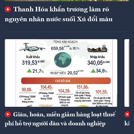
Thanh Hóa khẩn trương làm rõ
nguyên nhân nước suối Xú đổi màu
Giãn, hoãn, miễn giảm hàng loạt thuế
phí hỗ trợ người dân và doanh nghiệp
kin