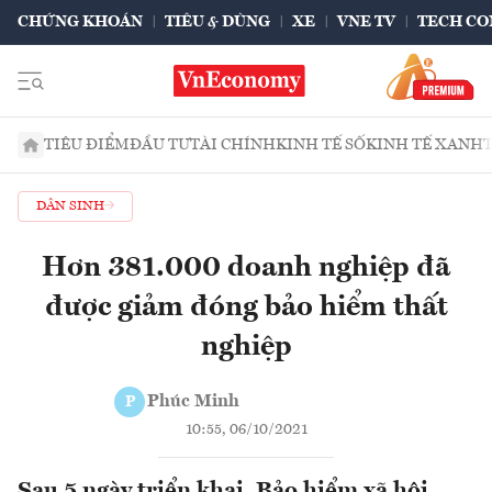
CHỨNG KHOÁN
TIÊU & DÙNG
XE
VNE TV
TECH CO
TIÊU ĐIỂM
ĐẦU TƯ
TÀI CHÍNH
KINH TẾ SỐ
KINH TẾ XANH
DÂN SINH
Hơn 381.000 doanh nghiệp đã
được giảm đóng bảo hiểm thất
nghiệp
Phúc Minh
P
10:55, 06/10/2021
Sau 5 ngày triển khai, Bảo hiểm xã hội