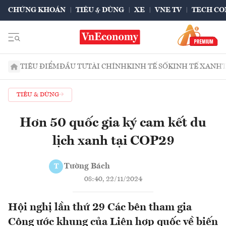
CHỨNG KHOÁN
TIÊU & DÙNG
XE
VNE TV
TECH CO
TIÊU ĐIỂM
ĐẦU TƯ
TÀI CHÍNH
KINH TẾ SỐ
KINH TẾ XANH
TIÊU & DÙNG
Hơn 50 quốc gia ký cam kết du
lịch xanh tại COP29
Tường Bách
T
08:40, 22/11/2024
Hội nghị lần thứ 29 Các bên tham gia
Công ước khung của Liên hợp quốc về biến