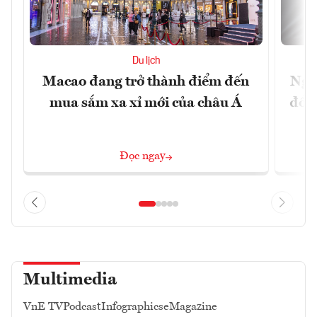
Du lịch
Macao đang trở thành điểm đến
Ngư
mua sắm xa xỉ mới của châu Á
đổi 
Đọc ngay
Multimedia
VnE TV
Podcast
Infographics
eMagazine