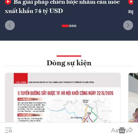
Ba giải pháp chiến lược nhằm cán mốc
xuất khẩu 74 tỷ USD
ngu
Dòng sự kiện