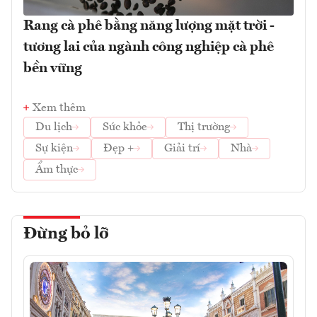
Rang cà phê bằng năng lượng mặt trời -
tương lai của ngành công nghiệp cà phê
bền vững
Xem thêm
Du lịch
Sức khỏe
Thị trường
Sự kiện
Đẹp +
Giải trí
Nhà
Ẩm thực
Đừng bỏ lỡ