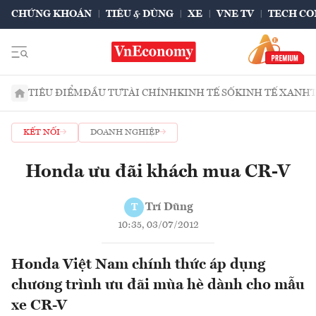
CHỨNG KHOÁN
TIÊU & DÙNG
XE
VNE TV
TECH CO
TIÊU ĐIỂM
ĐẦU TƯ
TÀI CHÍNH
KINH TẾ SỐ
KINH TẾ XANH
KẾT NỐI
DOANH NGHIỆP
Honda ưu đãi khách mua CR-V
Trí Dũng
T
10:35, 03/07/2012
Honda Việt Nam chính thức áp dụng
chương trình ưu đãi mùa hè dành cho mẫu
xe CR-V