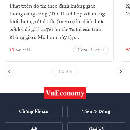
Phát triển đô thị theo định hướng giao
K
thông công cộng (TOD) kết hợp với mạng
V
lưới đường sắt đô thị (metro) là chiến lược
cốt lõi để giải quyết ùn tắc và tái cấu trúc
không gian. Mô hình này tập...
10
bài viết
Xem tất cả
2
1
2
3
4
Chứng khoán
Tiêu & Dùng
Xe
VnE TV