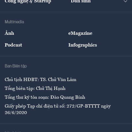
Công nghệ & Startup
Dân sinh
Tư vấn
Nông sản
Doanh nhân
Tư vấn Tiêu & Dùng
Infographics
Hạ tầng
Sức khỏe
Khung pháp lý
Doanh nghiệp
Địa phương
Thị trường
Bảo hiểm
Multimedia
Sự kiện
Nhân lực
Ảnh
eMagazine
Đẹp +
An sinh
Podcast
Infographics
Giải trí
Y tế
Nhà
Ban Biên tập
Ẩm thực
Chủ tịch HĐBT: TS. Chử Văn Lâm
Tổng biên tập: Chử Thị Hạnh
Tổng thư ký tòa soạn: Đào Quang Bính
Giấy phép Tạp chí điện tử số: 272/GP-BTTTT ngày
26/6/2020