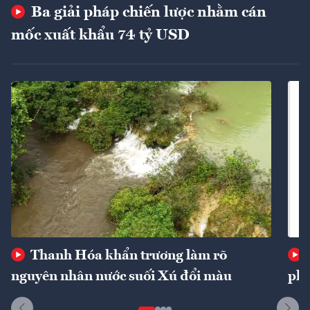
Ba giải pháp chiến lược nhằm cán
mốc xuất khẩu 74 tỷ USD
Thanh Hóa khẩn trương làm rõ
nguyên nhân nước suối Xú đổi màu
phí