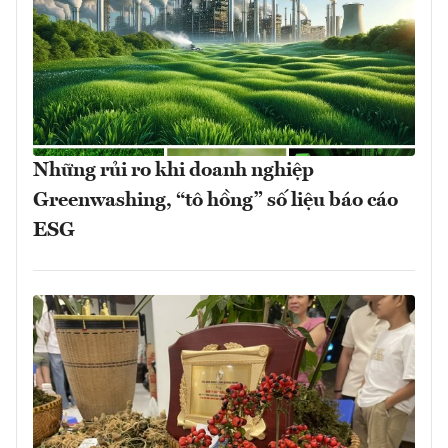
Những rủi ro khi doanh nghiệp
Greenwashing, “tô hồng” số liệu báo cáo
ESG