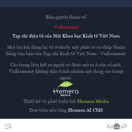
Bản quyền thuộc về
VnEconomy
Tạp chí điện tử của Hội Khoa học Kinh tế Việt Nam
Mọi tin bài đăng lại từ website này phải có sự chấp thuận
bằng văn bản của
Tạp chí Kinh tế Việt Nam - VnEconomy
Các trang liên kết ra ngoài sẽ được mở ra ở cửa sổ mới.
VnEconomy không chịu trách nhiệm nội dung các trang
ngoài.
Thiết kế và phát triển bởi
Hemera Media
Dựa trên nền tảng
Hemera AI CMS