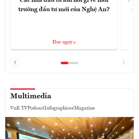
Các nhà đầu tư lớn nói gì về môi
TP.
trường đầu tư mới của Nghệ An?
soá
Đọc ngay
Multimedia
VnE TV
Podcast
Infographics
eMagazine