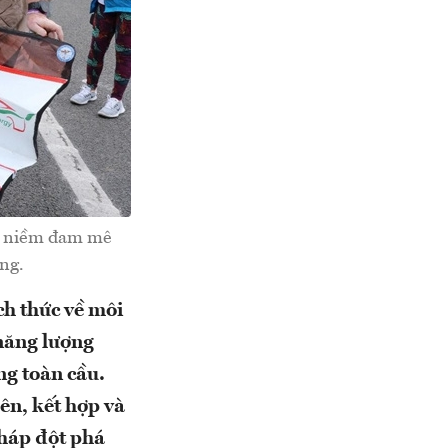
với niềm đam mê
ng.
h thức về môi
 năng lượng
ng toàn cầu.
ên, kết hợp và
pháp đột phá