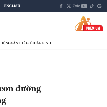
ENGLISH ++
 ĐỘNG SẢN
THẾ GIỚI
DÂN SINH
 con đường
ng