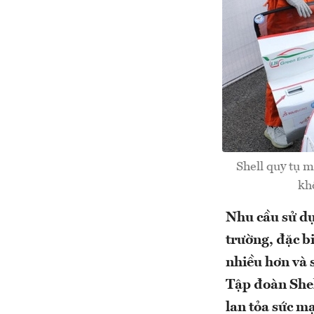
Shell quy tụ m
kh
Nhu cầu sử dụ
trường, đặc b
nhiều hơn và 
Tập đoàn Shel
lan tỏa sức m