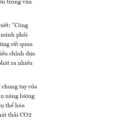
ơn trong vấn
biết: "Công
 mình phải
cũng rất quan
iều chỉnh dựa
phát ra nhiều
ự chung tay của
thụ năng lượng
cụ thể hóa
hát thải CO2