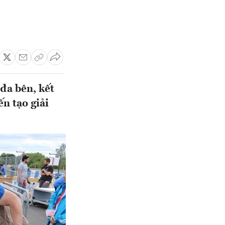
đa bên, kết
n tạo giải