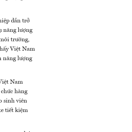
iệp dần trở
hụ năng lượng
 môi trường,
 thấy Việt Nam
h năng lượng
 Việt Nam
ổ chức hàng
o sinh viên
e tiết kiệm