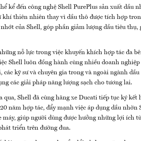
thể kể đến công nghệ Shell PurePlus sản xuất dầu n
 khí thiên nhiên thay vì dầu thô được tích hợp tro
hớt của Shell, góp phần giảm lượng dầu tiêu thụ, 
những nỗ lực trong việc khuyến khích hợp tác đa b
việc Shell luôn đồng hành cùng nhiều doanh nghiệp 
i, các kỹ sư và chuyên gia trong và ngoài ngành dầu
ụng các giải pháp năng lượng sạch cho tương lai.
 qua, Shell đã cùng hãng xe Ducati tiếp tục ký kết 
 20 năm hợp tác, đẩy mạnh việc áp dụng dầu nhờn 
e máy, giúp người dùng được hưởng những lợi ích t
phát triển trên đường đua.