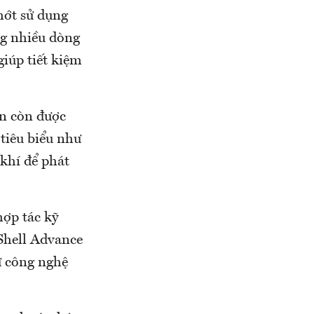
hớt sử dụng
ng nhiều dòng
giúp tiết kiệm
ên còn được
tiêu biểu như
 khí để phát
hợp tác kỹ
Shell Advance
ừ công nghệ