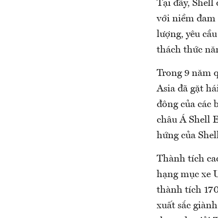
Tại đây, Shell
với niềm đam 
lượng, yêu cầ
thách thức nă
Trong 9 năm q
Asia đã gặt h
đông của các b
châu Á Shell 
hứng của Shell
Thành tích cao
hạng mục xe U
thành tích 17
xuất sắc giàn