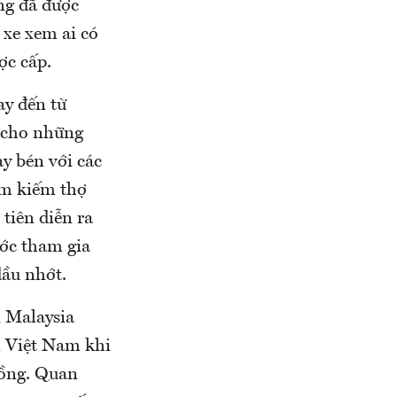
ng đã được
i xe xem ai có
̣c cấp.
ay đến từ
n cho những
ạy bén với các
ìm kiếm thợ
tiên diễn ra
ước tham gia
dầu nhớt.
i Malaysia
n Việt Nam khi
Đồng. Quan