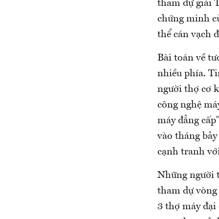
tham dự giải Ta
chứng minh của
thể cán vạch 
Bài toán về tư
nhiều phía. Ti
người thợ cơ k
công nghệ máy
máy đẳng cấp"
vào tháng bảy
cạnh tranh với
Những người t
tham dự vòng 
3 thợ máy đại