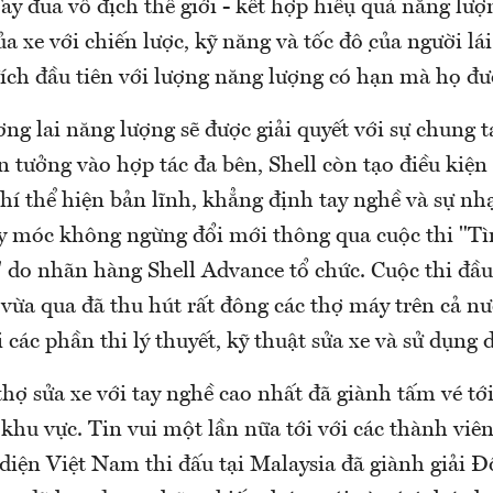
y đua vô địch thế giới - kết hợp hiệu quả năng lượ
 xe với chiến lược, kỹ năng và tốc độ của người lá
đích đầu tiên với lượng năng lượng có hạn mà họ đươ
ơng lai năng lượng sẽ được giải quyết với sự chung t
n tưởng vào hợp tác đa bên, Shell còn tạo điều kiệ
hí thể hiện bản lĩnh, khẳng định tay nghề và sự nh
 móc không ngừng đổi mới thông qua cuộc thi "T
 do nhãn hàng Shell Advance tổ chức. Cuộc thi đầu 
 vừa qua đã thu hút rất đông các thợ máy trên cả n
 các phần thi lý thuyết, kỹ thuật sửa xe và sử dụng 
hợ sửa xe với tay nghề cao nhất đã giành tấm vé tớ
khu vực. Tin vui một lần nữa tới với các thành viê
 diện Việt Nam thi đấu tại Malaysia đã giành giải 