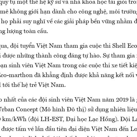
 quy tụ một thế hệ kỹ sư và nhà khoa học tài giỏi tr
mê không giới hạn dành cho công nghệ, môi trườn
u họ phải suy nghĩ về các giải pháp bền vững nhằm
ng lượng toàn cầu.
ua, đội tuyển Việt Nam tham gia cuộc thi Shell E
ái được những thành công đáng tự hào. Sự tham gia
ạn sinh viên Việt Nam trong các cuộc thi xe tiết k
Eco-marthon đã khẳng định được khả năng kết nối 
 tới thế hệ trẻ Việt Nam.
 nhất của các đội sinh viên Việt Nam năm 2019 là g
rban Concept (Mô hình Đô thị) sử dụng nhiên liệu 
0 km/kWh (đội LH-EST, Đại học Lạc Hồng). Đội 
h được tấm vé lần đầu tiên đại diện Việt Nam đến 