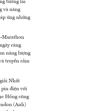
ong tương lai
g và năng
 đáp ứng những
co-Marathon
 ngày càng
iệm năng lượng
và truyền cảm
iải Nhất
pin điện với
Lạc Hồng cũng
London (Anh)