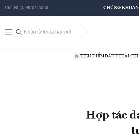
Chủ Nhật, 09/08/2026
CHỨNG KHOÁN
TIÊU ĐIỂM
ĐẦU TƯ
TÀI CH
Hợp tác đ
t