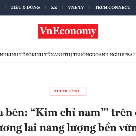
TIÊU & DÙNG
XE
VNE TV
TECH CONNECT
ÍNH
KINH TẾ SỐ
KINH TẾ XANH
THỊ TRƯỜNG
DOANH NGHIỆP
BẤT
THỊ TRƯỜNG
a bên: “Kim chỉ nam”' trên
ương lai năng lượng bền vữ