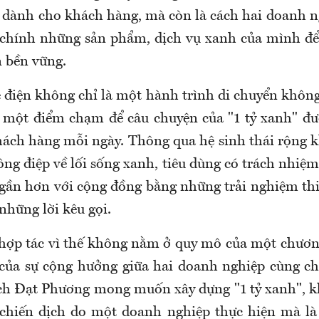
i dành cho khách hàng, mà còn là cách hai doanh n
chính những sản phẩm, dịch vụ xanh của mình để
n bền vững.
 điện không chỉ là một hành trình di chuyển không
 một điểm chạm để câu chuyện của "1 tỷ xanh" đư
ách hàng mỗi ngày. Thông qua hệ sinh thái rộng 
ng điệp về lối sống xanh, tiêu dùng có trách nhiệm
 gần hơn với cộng đồng bằng những trải nghiệm thiế
 những lời kêu gọi.
ự hợp tác vì thế không nằm ở quy mô của một chương
của sự cộng hưởng giữa hai doanh nghiệp cùng chu
ch Đạt Phương mong muốn xây dựng "1 tỷ xanh", 
 chiến dịch do một doanh nghiệp thực hiện mà là