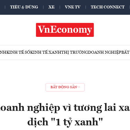
TIÊU & DÙNG
XE
VNE TV
TECH CONNECT
ÍNH
KINH TẾ SỐ
KINH TẾ XANH
THỊ TRƯỜNG
DOANH NGHIỆP
BẤT
BẤT ĐỘNG SẢN
oanh nghiệp vì tương lai x
dịch "1 tỷ xanh"