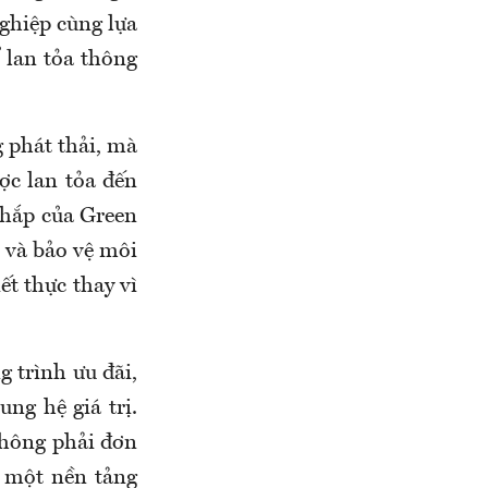
ghiệp cùng lựa
 lan tỏa thông
 phát thải, mà
ợc lan tỏa đến
khắp của Green
 và bảo vệ môi
t thực thay vì
 trình ưu đãi,
ng hệ giá trị.
không phải đơn
 một nền tảng