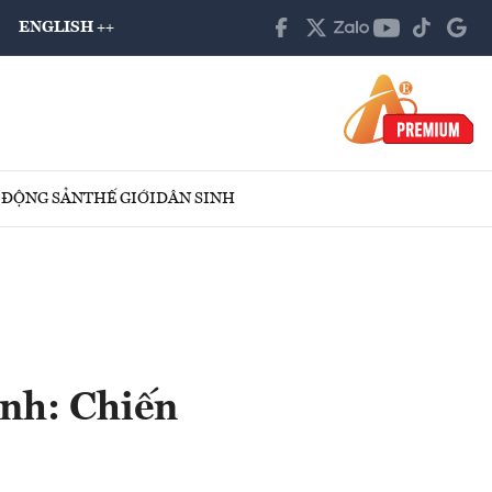
ENGLISH ++
 ĐỘNG SẢN
THẾ GIỚI
DÂN SINH
anh: Chiến