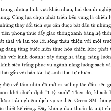
trong những lĩnh vực khác nhau, hai doanh nghiệ
ung: Cùng lựa chọn phát triển bền vững là chiến l
 những thay đổi tích cực cần được bắt đầu từ nhữn
 tiên phong thúc đẩy giao thông xanh bằng hệ thốn
t thải và lan tỏa lối sống thân thiện với môi trư
g đang từng bước hiện thực hóa chiến lược phát 
ĩnh vực kinh doanh: xây dựng hạ tầng, năng lượng
 kính siêu trắng phục vụ ngành năng lượng sạch và
thái gắn với bảo tồn hệ sinh thái tự nhiên.
 điệu về tầm nhìn đã mở ra sự hợp tác đầu tiên g
uôn khổ chiến dịch "1 tỷ xanh”. Theo đó, khách
 được trải nghiệm dịch vụ xe điện Green SM thôn
c thiết kế riêng. Đây không đơn thuần là một ch