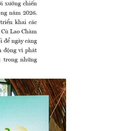
ởi xướng chiến
rong năm 2026.
riển khai các
ới Cù Lao Chàm
i để ngày càng
h động vì phát
t trong những