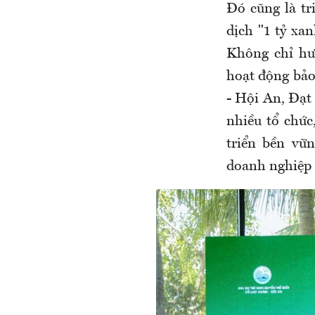
Đó cũng là tr
dịch "1 tỷ xa
Không chỉ hư
hoạt động bảo
- Hội An, Đạt
nhiều tổ chức
triển bền vữ
doanh nghiệp 