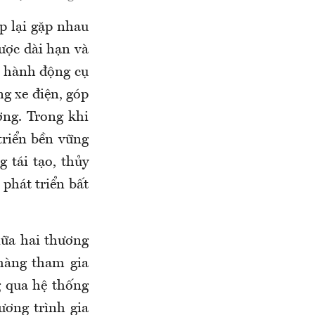
p lại gặp nhau
ược dài hạn và
g hành động cụ
g xe điện, góp
ờng. Trong khi
triển bền vững
 tái tạo, thủy
 phát triển bất
iữa hai thương
 hàng tham gia
g qua hệ thống
ương trình gia