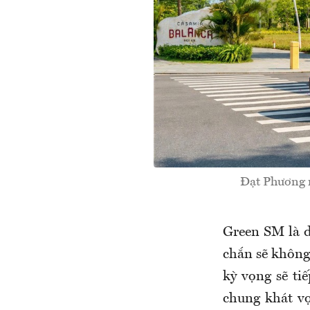
Đạt Phương m
Green SM là d
chắn sẽ không
kỳ vọng sẽ ti
chung khát vọ