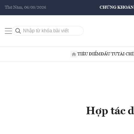
Thứ Năm, 06/08/2026
CHỨNG KHOÁN
TIÊU ĐIỂM
ĐẦU TƯ
TÀI CH
Hợp tác d