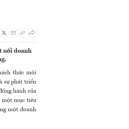
t nối doanh
ng.
thách thức môi
 sự phát triển
ự đồng hành của
ì một mục tiêu
iêng một doanh