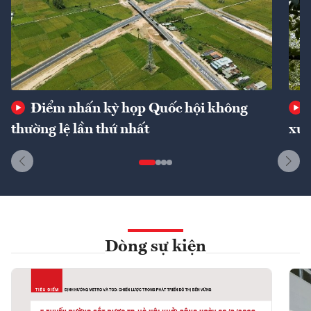
Điểm nhấn kỳ họp Quốc hội không
thường lệ lần thứ nhất
xuấ
Dòng sự kiện