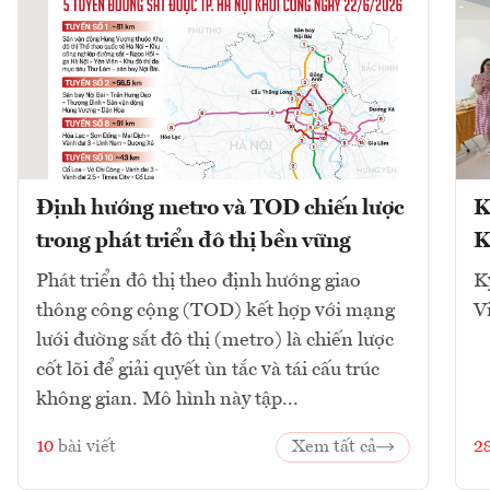
Định hướng metro và TOD chiến lược
K
trong phát triển đô thị bền vững
K
Phát triển đô thị theo định hướng giao
K
thông công cộng (TOD) kết hợp với mạng
V
lưới đường sắt đô thị (metro) là chiến lược
cốt lõi để giải quyết ùn tắc và tái cấu trúc
không gian. Mô hình này tập...
10
bài viết
Xem tất cả
2