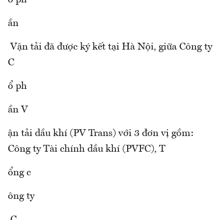
ổ ph
ần
Vận tải đã được ký kết tại Hà Nội, giữa Công ty
C
ổ ph
ần V
ận tải dầu khí (PV Trans) với 3 đơn vị gồm:
Công ty Tài chính dầu khí (PVFC), T
ổng c
ông ty