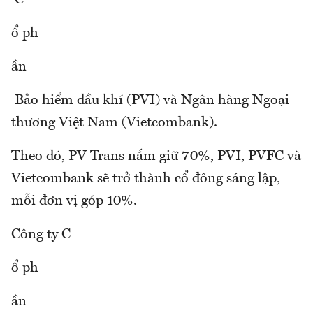
C
ổ ph
ần
Bảo hiểm dầu khí (PVI) và Ngân hàng Ngoại
thương Việt Nam (Vietcombank).
Theo đó, PV Trans nắm giữ 70%, PVI, PVFC và
Vietcombank sẽ trở thành cổ đông sáng lập,
mỗi đơn vị góp 10%.
Công ty C
ổ ph
ần