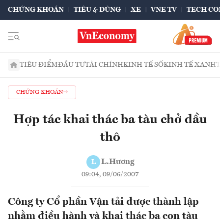
CHỨNG KHOÁN
TIÊU & DÙNG
XE
VNE TV
TECH CO
TIÊU ĐIỂM
ĐẦU TƯ
TÀI CHÍNH
KINH TẾ SỐ
KINH TẾ XANH
CHỨNG KHOÁN
Hợp tác khai thác ba tàu chở dầu
thô
L.Hương
L
09:04, 09/06/2007
Công ty Cổ phần Vận tải được thành lập
nhằm điều hành và khai thác ba con tàu