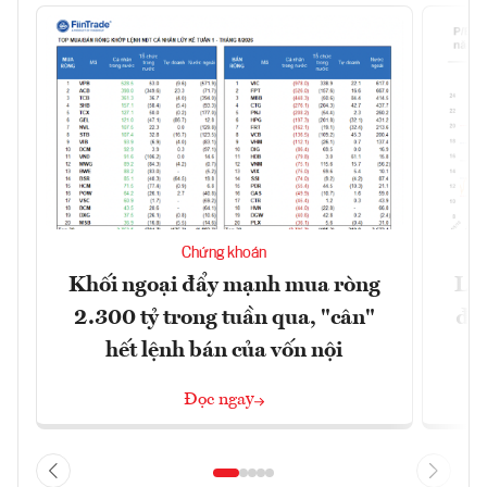
Chứng khoán
Khối ngoại đẩy mạnh mua ròng
Lợ
2.300 tỷ trong tuần qua, "cân"
đị
hết lệnh bán của vốn nội
Đọc ngay