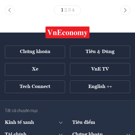
1
2
3
4
Chứng khoán
Tiêu & Dùng
Xe
VnE TV
Tech Connect
English ++
Tất cả chuyên mục
Kinh tế xanh
Tiêu điểm
Chuyển động xanh
Tài chính
Chứng khoán