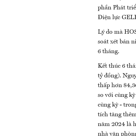
phần Phát tri
Điện lực GELE
Lý do mà HOS
soát xét bán n
6 tháng.
Kết thúc 6 th
tỷ đồng). Ngu
thấp hơn 84,3
so với cùng k
cùng kỳ - tron
tích tăng thê
năm 2024 là h
nhà văn phòng