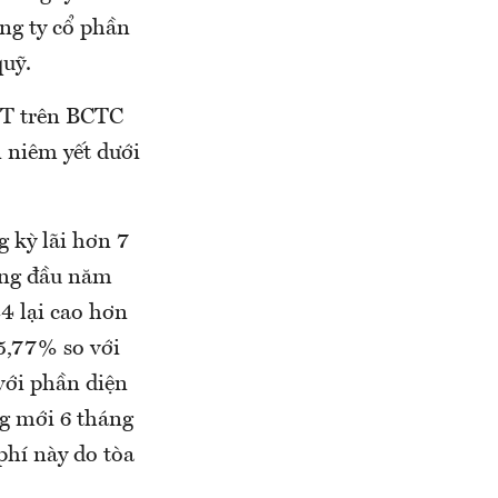
ng ty cổ phần
quỹ.
ST trên BCTC
n niêm yết dưới
 kỳ lãi hơn 7
áng đầu năm
4 lại cao hơn
5,77% so với
 với phần diện
ng mới 6 tháng
phí này do tòa