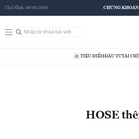
Chủ Nhật, 09/08/2026
CHỨNG KHOÁN
TIÊU ĐIỂM
ĐẦU TƯ
TÀI CH
HOSE thê