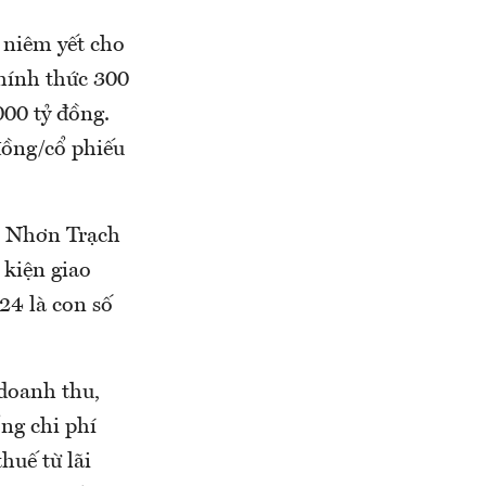
 niêm yết cho
hính thức 300
000 tỷ đồng.
đồng/cổ phiếu
í Nhơn Trạch
kiện giao
24 là con số
 doanh thu,
ng chi phí
huế từ lãi