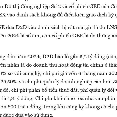
ển Đô thị Công nghiệp Số 2 và cổ phiếu GEE của Cô
X vào danh sách không đủ điều kiện giao dịch ký 
E đưa D2D vào danh sách bị cắt margin là do LN
iên 2024 là số âm, còn cổ phiếu GEE là do thời gia
áng đầu năm 2024, D2D báo lỗ gần 5,2 tỷ đồng (cùng
yên nhân là do doanh thu hoạt động tài chính 6 th
6% so với cùng kỳ; chi phí giá vốn 6 tháng năm 202
ỳ 29,50% và chi phí quản lý doanh nghiệp cao hơn 3
g đó, chi phí phân bổ tiền thuê đất, phí quản lý đối
m là 1,8 tỷ đồng; Chi phí khấu hao tòa nhà văn phò
ơn 800 triệu đồng, trong khi cùng kỳ không có chi 
 được đưa vào sử dụng.