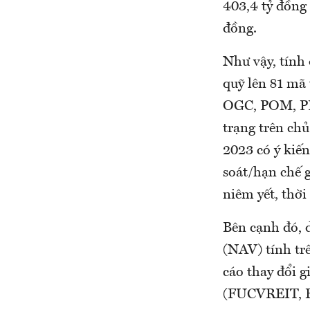
403,4 tỷ đồng s
đồng.
Như vậy, tính 
quỹ lên 81 m
OGC, POM, PPC
trạng trên chủ
2023 có ý kiế
soát/hạn chế 
niêm yết, thời
Bên cạnh đó, d
(NAV) tính tr
cáo thay đổi g
(FUCVREIT, F