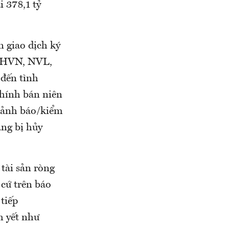
i 378,1 tỷ
n giao dịch ký
 HVN, NVL,
đến tình
chính bán niên
 cảnh báo/kiểm
ăng bị hủy
 tài sản ròng
cứ trên báo
 tiếp
 yết như