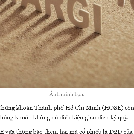
Ảnh minh họa.
 Chứng khoán Thành phố Hồ Chí Minh (HOSE) côn
chứng khoán không đủ điều kiện giao dịch ký quỹ.
 vừa thông báo thêm hai mã cổ phiếu là D2D của