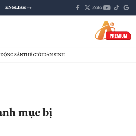
ENGLISH ++
 ĐỘNG SẢN
THẾ GIỚI
DÂN SINH
nh mục bị