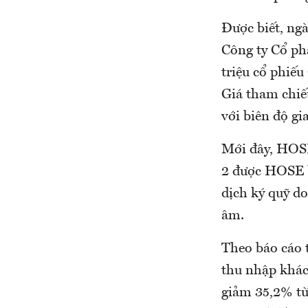
Được biết, ng
Công ty Cổ ph
triệu cổ phiếu
Giá tham chiế
với biên độ g
Mới đây, HOS
2 được HOSE b
dịch ký quỹ do
âm.
Theo báo cáo 
thu nhập khác 
giảm 35,2% từ 