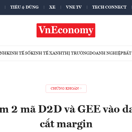
TIÊU & DÙNG
XE
VNE TV
TECH CONNECT
ÍNH
KINH TẾ SỐ
KINH TẾ XANH
THỊ TRƯỜNG
DOANH NGHIỆP
BẤT
CHỨNG KHOÁN
m 2 mã D2D và GEE vào da
cắt margin