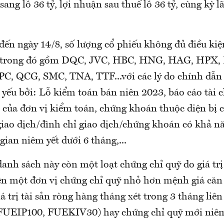
ang lỗ 36 tỷ, lợi nhuận sau thuế lỗ 36 tỷ, cùng kỳ lã
đến ngày 14/8, số lượng cổ phiếu không đủ điều kiệ
ã trong đó gồm DQC, JVC, HBC, HNG, HAG, HPX,
, QCG, SMC, TNA, TTF...với các lý do chính dẫn 
 yếu bởi: Lỗ kiểm toán bán niên 2023, báo cáo tài 
n của đơn vị kiểm toán, chứng khoán thuộc diện bị
giao dịch/đình chỉ giao dịch/chứng khoán có khả n
 gian niêm yết dưới 6 tháng,...
anh sách này còn một loạt chứng chỉ quỹ do giá trị
ên một đơn vị chứng chỉ quỹ nhỏ hơn mệnh giá căn 
iá trị tài sản ròng hàng tháng xét trong 3 tháng liên
UEIP100, FUEKIV30) hay chứng chỉ quỹ mới niêm