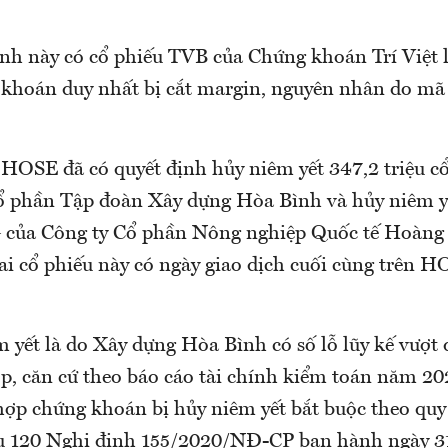
nh này có cổ phiếu TVB của Chứng khoán Trí Việt l
 khoán duy nhất bị cắt margin, nguyên nhân do mã
 HOSE đã có quyết định hủy niêm yết 347,2 triệu 
ổ phần Tập đoàn Xây dựng Hòa Bình và hủy niêm yế
của Công ty Cổ phần Nông nghiệp Quốc tế Hoàng 
ai cổ phiếu này có ngày giao dịch cuối cùng trên H
 yết là do Xây dựng Hòa Bình có số lỗ lũy kế vượt 
óp, căn cứ theo báo cáo tài chính kiểm toán năm 20
hợp chứng khoán bị hủy niêm yết bắt buộc theo quy
u 120 Nghị định 155/2020/NĐ-CP ban hành ngày 3