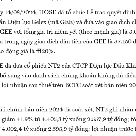
ày 14/08/2024, HOSE đã tổ chức Lễ trao quyết định
ần Điện lực Gelex (mã GEE) và đưa vào giao dịch c
 GEE với tổng giá trị niêm yết (theo mệnh giá) là 3.
u trong ngày giao dịch đầu tiên của GEE là 37.150 
iao động giá là ±20%.
E đã đưa cổ phiếu NT2 của CTCP Điện lực Dầu Kh
ổ sung vào danh sách chứng khoán không đủ điều 
 lợi nhuận sau thuế trên BCTC soát xét bán niên 20
tài chính bán niên 2024 đã soát xét, NT2 ghi nhận
giảm 41,9% từ 4.405,8 tỷ xuống 2.557,9 tỷ đồng; tổ
4.002,4 tỷ xuống 2.593,9 tỷ đồng; lợi nhuận trước t