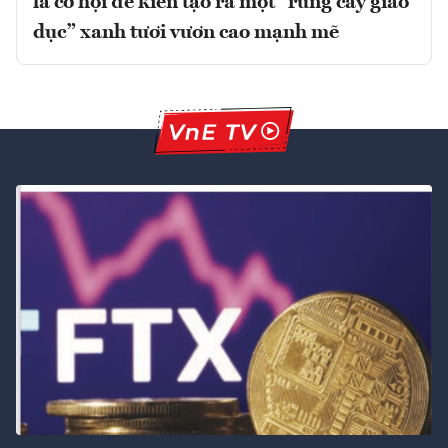
là cơ hội để kiến tạo ra một “rừng cây giáo
dục” xanh tươi vươn cao mạnh mẽ