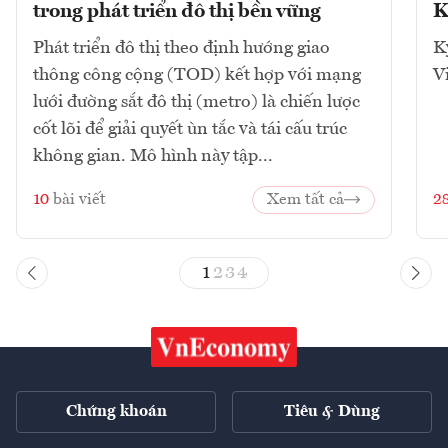
trong phát triển đô thị bền vững
K
Phát triển đô thị theo định hướng giao
K
thông công cộng (TOD) kết hợp với mạng
V
lưới đường sắt đô thị (metro) là chiến lược
cốt lõi để giải quyết ùn tắc và tái cấu trúc
không gian. Mô hình này tập...
10
bài viết
Xem tất cả
2
1
2
3
4
Chứng khoán
Tiêu & Dùng