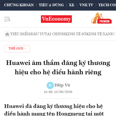
CHỨNG KHOÁN
TIÊU & DÙNG
XE
VNE TV
TECH CO
TIÊU ĐIỂM
ĐẦU TƯ
TÀI CHÍNH
KINH TẾ SỐ
KINH TẾ XANH
THẾ GIỚI
Huawei âm thầm đăng ký thương
hiệu cho hệ điều hành riêng
Diệp Vũ
D
15:49, 13/06/2019
Huawei đã đăng ký thương hiệu cho hệ
điều hành mang tên Hongmeng tại một