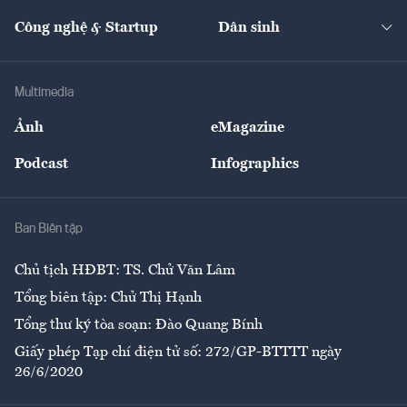
Cafe BĐS
Thị trường
Kinh doanh
Kết nối
Tạp chí kinh tế Việt Nam
eMagazine
Nhà đầu tư
Du lịch
Công nghệ & Startup
Dân sinh
Tư vấn
Nông sản
Doanh nhân
Tư vấn Tiêu & Dùng
Infographics
Hạ tầng
Sức khỏe
Khung pháp lý
Doanh nghiệp
Địa phương
Thị trường
Bảo hiểm
Multimedia
Sự kiện
Nhân lực
Ảnh
eMagazine
Đẹp +
An sinh
Podcast
Infographics
Giải trí
Y tế
Nhà
Ban Biên tập
Ẩm thực
Chủ tịch HĐBT: TS. Chử Văn Lâm
Tổng biên tập: Chử Thị Hạnh
Tổng thư ký tòa soạn: Đào Quang Bính
Giấy phép Tạp chí điện tử số: 272/GP-BTTTT ngày
26/6/2020