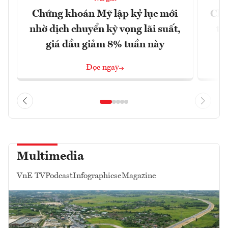
Chứng khoán Mỹ lập kỷ lục mới
Chí
nhờ dịch chuyển kỳ vọng lãi suất,
tr
giá dầu giảm 8% tuần này
Đọc ngay
Multimedia
VnE TV
Podcast
Infographics
eMagazine